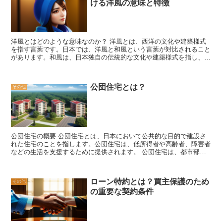
ける洋風の意味と特徴
洋風とはどのような意味なのか？ 洋風とは、西洋の文化や建築様式
を指す言葉です。日本では、洋風と和風という言葉が対比されること
があります。和風は、日本独自の伝統的な文化や建築様式を指し、洋
風はその対極となる西洋の文化や建築様式を指します。 洋風の特徴
は多岐にわたりますが、まず建築においては、洋風の建物は一般的に
石やレンガ、コンクリートなどの堅牢な素材を使用し、大きな窓や広
公団住宅とは？
その他
い空間を持つことが特徴です。また、洋風の建物は機能性を重視し、
快適な生活空間を提供することを目指しています。 洋風のインテリ
アデザインも特徴的であり、シンプルでモダンなデザインが主流で
す。明るい色調や自然光を取り入れることで、開放感や明るさを演出
します。また、洋風の家具やアクセサリーは、シンプルで洗練された
デザインが多く、機能性と美しさを兼ね備えています。 洋風のリフ
公団住宅の概要 公団住宅とは、日本において公共的な目的で建設さ
ォームや建築をする際には、まずは自分の好みやライフスタイルに合
れた住宅のことを指します。公団住宅は、低所得者や高齢者、障害者
ったデザインを考えることが重要です。洋風の建物やインテリアは、
などの生活を支援するために提供されます。 公団住宅は、都市部や
モダンでスタイリッシュな雰囲気を持ちながらも、快適な生活を実現
地方の各地に建設されており、多くの人々が利用しています。これら
することができます。また、洋風の建物やインテリアは、他のスタイ
の住宅は、低家賃や家賃補助制度を導入しており、経済的に困難な状
ルとの組み合わせも可能であり、自分自身の個性を表現することがで
況にある人々に手頃な住居を提供しています。 公団住宅は、一般的
きます。 洋風のリフォームや建築は、自分の理想の生活空間を実現
ローン特約とは？買主保護のため
その他
にはアパートやマンションの形態をしており、一戸建ての住宅も一部
するための一つの手段です。洋風の建物やインテリアは、モダンでス
の重要な契約条件
存在します。これらの住宅は、必要な設備やサービスを備えており、
タイリッシュな雰囲気を持ちながらも、快適な生活を実現することが
住民の生活をサポートしています。例えば、共用施設や公園、駐車場
できます。自分自身の好みやライフスタイルに合わせて、洋風のデザ
などがあり、住民同士の交流やコミュニティ形成を促進しています。
インを取り入れてみてはいかがでしょうか。
公団住宅は、住民の安全と快適さを重視して設計されています。耐震