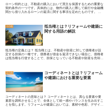
性や防犯対策が施されており、住民の安心・安全を確保しています。
ローン特約とは、不動産の購入において買主を保護するための重要な
また、バリアフリー設計がなされているため、高齢者や障害者も快適
契約条件の一つです。具体的には、物件の購入に際して銀行や金融機
に生活することができます。 公団住宅は、住民のニーズに合わせて
関から借り入れるローンの返済に関する事項を定めたものです。 ロ
様々なタイプがあります。単身者向けのワンルームや、家族向けの
ーン特約にはいくつかの重要な項目が含まれています。まず、返済期
2LDKや3LDKなど、さまざまな間取りが用意されています。また、ペ
間や金利、返済方法などのローンの詳細が明記されています。これに
ット可の住宅も一部存在し、ペットと一緒に暮らすことができます。
より、買主は借り入れに関する具体的な条件を把握することができま
公団住宅は、低所得者や高齢者、障害者などの生活を支援するために
抵当権とは？リフォームや建築に
その他
す。 また、ローン特約では返済に関する責任の分担も定められてい
重要な存在です。経済的な負担を軽減し、安定した住居を提供するこ
関する用語の解説
ます。例えば、物件の引き渡し前に一部のローン返済が行われる場
とで、社会的な格差の是正や福祉の向上に寄与しています。公団住宅
合、買主と売主の間で返済責任の移転が行われることがあります。こ
は、多くの人々にとって必要不可欠な存在であり、その役割は今後も
のような場合、ローン特約によって明確に責任の移転が定められてい
ますます重要になっていくでしょう。
るため、買主は安心して引き渡しを待つことができます。 さらに、
ローン特約では返済に関する遅延や不履行に対する罰則も定められて
抵当権の定義とは？ 抵当権とは、不動産や財産に対して債権者が設
います。例えば、買主が返済期限を守らなかった場合、遅延損害金や
定する担保の一種です。債務者が借金を返済できない場合に、債権者
利息の支払いを求められることがあります。これにより、買主は返済
は抵当権を行使することで、担保となっている不動産や財産を売却し
に対する責任を強く意識し、返済計画をしっかりと立てることが求め
て債務の返済に充てることができます。 抵当権は、金融機関が住宅
られます。 ローン特約は、買主の保護を目的としているため、買主
ローンやビジネスローンを提供する際によく使用されます。債務者が
にとって非常に重要な契約条件です。物件の購入を検討する際には、
ローンの返済を滞納した場合、金融機関は抵当権を行使し、不動産を
ローン特約の内容をしっかりと確認し、自身の経済状況や返済能力に
コーディネートとは？リフォーム
その他
競売にかけて債務の返済に充てることができます。 抵当権は、債権
合わせたローンを選ぶことが大切です。また、専門家のアドバイスを
や建築における重要な要素
者にとっては債務者の信用力を補完する重要な手段です。債務者が返
受けることもおすすめです。
済能力を持っている場合でも、抵当権を設定することで債権者のリス
クを軽減することができます。また、抵当権を設定することで、債権
者は優先的に債務の返済を受けることができるため、返済の保証が得
られます。 一方、債務者にとっては抵当権は負担となります。抵当
コーディネートの意味とは？ コーディネートとは、異なる要素や要
権が設定されることで、不動産や財産の売却や担保としての利用が制
素群を調和させることで、全体として統一感やバランスを生み出すこ
限されるため、自由な資産運用ができなくなります。また、抵当権が
とを指します。リフォームや建築においては、素材や色彩、デザイン
行使された場合、不動産や財産を失うリスクもあります。 抵当権
などの要素を組み合わせることで、空間全体の印象や雰囲気を作り出
は、不動産や財産の取引において重要な要素となります。債権者と債