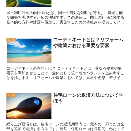
な農業や食事の選択、自然保護活動などが挙げられます。これらの取
り組みは、地球温暖化や大気汚染、生物多様性の喪失などの環境問題
国土利用計画法(国土法)とは、国土の有効な利用を促進し、持続可能
に対処するために不可欠です。 エコロジーの実践は個人の努力だけ
な開発を実現するための法律です。この法律は、国土の利用に関する
でなく、企業や政府の取り組みも重要です。企業は環境に配慮した製
基本的な方針や計画を策定し、実施するための枠組みを提供していま
品やサービスの提供を通じて、持続可能な社会の実現に貢献すること
す。 国土利用計画法は、国土の利用に関する計画の策定や見直し、
が求められます。政府は環境政策の策定や法律の制定を通じて、エコ
実施の指針を定めています。具体的には、国土の利用に関する基本方
ロジーの推進をサポートする役割を果たします。 エコロジーは単な
針や目標を定め、地域ごとの国土利用計画を策定することが求められ
るトレンドや一時的な流行ではありません。私たちが地球を守り、未
コーディネートとは？リフォーム
その他
ます。これにより、国土の有効な利用や地域のバランスの取れた発展
来の世代に美しい環境を残すためには、エコロジーの考え方を日常生
や建築における重要な要素
を図ることが可能となります。 国土利用計画法は、地方自治体や関
活に取り入れることが必要です。エコロジーは私たちの生活の一部と
係機関との連携を重視しています。地方自治体は、国土利用計画の策
なり、地球との共生を実現するための大切な手段です。
定や見直しを行う際に、地域の特性や課題を考慮しながら、適切な計
画を作成することが求められます。また、関係機関との協力や情報共
有も重要です。国土利用計画法は、地域の発展に関わる多くの利害関
コーディネートの意味とは？ コーディネートとは、異なる要素や要
係者の意見を反映させることを目指しています。 国土利用計画法の
素群を調和させることで、全体として統一感やバランスを生み出すこ
重要なポイントの一つは、持続可能な開発の推進です。国土の利用に
とを指します。リフォームや建築においては、素材や色彩、デザイン
おいては、経済的な発展だけでなく、環境や社会的な側面も考慮する
などの要素を組み合わせることで、空間全体の印象や雰囲気を作り出
必要があります。国土利用計画法は、持続可能な開発を実現するため
す重要な要素となります。 例えば、リフォームをする際には、壁紙
の指針を提供し、地域の資源や環境を保護しながら、経済的な成長を
や床材、家具などの素材や色彩を選ぶことが必要です。これらの要素
促進することを目指しています。 国土利用計画法は、国土の利用に
住宅ローンの返済方法について学
その他
を適切にコーディネートすることで、部屋全体の雰囲気やテーマを表
関する基本的なルールや指針を提供するだけでなく、地域の発展に向
ぼう
現することができます。例えば、明るい色調の壁紙と床材を選ぶこと
けた具体的な施策の実施を支援する役割も果たしています。地方自治
で、部屋全体が明るく開放的な印象を与えることができます。また、
体や関係機関は、国土利用計画法を活用しながら、地域の課題に対応
家具やアクセサリーの配置も重要であり、適切に配置することで、空
するための施策を計画し、実施することが求められます。 国土利用
間の使い勝手や機能性を高めることができます。 建築においても、
計画法は、国土の有効な利用と持続可能な開発を実現するための重要
コーディネートは重要な要素です。建物の外観や内部空間のデザイ
な法律です。地方自治体や関係機関は、この法律を適切に活用しなが
繰り上げ返済とは、住宅ローンの返済期間内に、元本の一部または全
ン、素材の選定など、様々な要素を組み合わせることで、建物全体の
ら、地域の発展に向けた計画や施策を進めることが求められます。国
部を追加で返済する方法です。通常、住宅ローンは長期間にわたって
一体感や美しさを演出することができます。例えば、外壁の素材や色
土利用計画法の適切な実施により、持続可能な社会の実現に向けた一