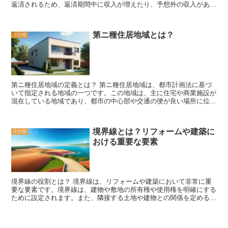
返済されるため、返済期間中に収入が増えたり、予想外の収入があっ
彩を内部のデザインと調和させることで、建物全体が統一感を持ち、
歩を踏み出すことができるでしょう。
た場合に繰り上げ返済を行うことで、返済期間を短縮することができ
魅力的な外観を作り出すことができます。 コーディネートは、単に
ます。 繰り上げ返済のメリットはいくつかあります。まず、返済期
要素を組み合わせるだけではなく、その要素同士が相互に関連し、調
間が短縮されるため、利息負担が軽減されます。住宅ローンは長期間
和することが重要です。要素の選定や配置には、デザインの知識やセ
第ニ種住居地域とは？
その他
にわたって返済されるため、利息負担が大きくなることが多いです
ンスが求められますが、適切にコーディネートすることで、空間や建
が、繰り上げ返済を行うことで、元本が減少し、利息負担も減るた
物の魅力を最大限に引き出すことができます。
め、総返済額を減らすことができます。 また、繰り上げ返済を行う
ことで、将来的な経済的な安定を図ることができます。住宅ローンの
返済期間が短縮されると、将来的には返済が終了し、返済にかかる負
担がなくなります。これにより、将来的な収入の使い道を考えること
第ニ種住居地域の定義とは？ 第ニ種住居地域は、都市計画法に基づ
ができ、経済的な自由を得ることができます。 ただし、繰り上げ返
いて指定される地域の一つです。この地域は、主に住宅や商業施設が
済を行う際には注意点もあります。まず、返済手数料がかかる場合が
混在している地域であり、都市の中心部や交通の便が良い場所に位置
あるため、事前に確認する必要があります。また、繰り上げ返済を行
しています。 第ニ種住居地域の特徴は、多様な用途が認められてい
うことで、将来的な予定が変わる可能性もあるため、将来の計画を考
ることです。住宅や商業施設だけでなく、オフィスや医療施設、教育
慮した上で行う必要があります。 繰り上げ返済は、住宅ローンの返
施設なども建設することができます。そのため、人々の生活に必要な
済期間を短縮し、利息負担を軽減するための有効な方法です。返済計
境界線とは？リフォームや建築に
その他
施設が近くに揃っているため、利便性が高いと言えます。 また、第
画を立てる際には、繰り上げ返済の活用も検討してみると良いでしょ
おける重要な要素
ニ種住居地域では建物の高さに制限があります。一般的には、低層の
う。ただし、自分の経済状況や将来の計画を考慮した上で、適切なタ
建物が多く、高層ビルやマンションが少ない傾向があります。これ
イミングで行うことが重要です。
は、景観や環境への配慮が求められるためです。低層建築が多いこと
により、地域の雰囲気や風景を保持することができます。 第ニ種住
居地域は、都市の中心部に位置しているため、交通の便が良いことも
境界線の役割とは？ 境界線は、リフォームや建築において非常に重
特徴の一つです。駅やバス停が近くにあり、主要な道路にもアクセス
要な要素です。境界線は、建物や敷地の所有権や使用権を明確にする
しやすいため、通勤や買い物などの移動がスムーズに行えます。ま
ために設定されます。また、隣接する土地や建物との関係を定めるた
た、周辺には商業施設や公共施設が集まっているため、生活に必要な
めにも使用されます。 まず、境界線は所有権を明確にする役割を果
ものが手に入りやすい環境が整っています。 第ニ種住居地域は、都
たします。土地や建物の所有者は、境界線を通じて自分の所有権を示
市の中心部に位置しているため、生活の利便性が高く、多様な施設が
すことができます。境界線が明確に設定されていることで、所有者は
揃っています。また、建物の高さに制限があることで、景観や環境を