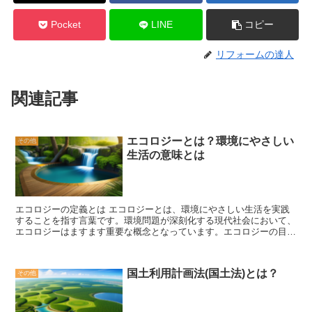
Pocket
LINE
コピー
リフォームの達人
関連記事
エコロジーとは？環境にやさしい
その他
生活の意味とは
エコロジーの定義とは エコロジーとは、環境にやさしい生活を実践
することを指す言葉です。環境問題が深刻化する現代社会において、
エコロジーはますます重要な概念となっています。エコロジーの目的
は、地球環境を保護し、持続可能な未来を築くことです。 エコロジ
ーは、自然環境と人間の関係を考える学問でもあります。生態系のバ
ランスを保ちながら、人間が自然と調和して生活することを目指しま
国土利用計画法(国土法)とは？
その他
す。エコロジーの視点では、人間は自然の一部であり、自然とのつな
がりを大切にすることが求められます。 具体的なエコロジーの実践
方法は多岐にわたります。例えば、エネルギーの効率的な利用や再生
可能エネルギーの導入、廃棄物のリサイクルやリデュース、持続可能