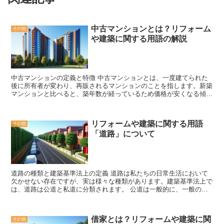
中古マンションとは？リフォーム
その他
や建築に関する用語の解説
中古マンションの定義と特徴 中古マンションとは、一度建てられた
後に所有者が変わり、再販されるマンションのことを指します。新築
マンションと比べると、築年数が経っているため価格が安くなる傾向
がありますが、その分、リフォームやメンテナンスが必要になること
もあります。 中古マンションの特徴の一つは、立地条件です。新築
マンションと比べると、都心部や交通の便が良い場所にあることが多
リフォームや建築に関する用語
その他
いです。また、周辺環境も整っていることが多く、公園や商業施設な
「道路」について
どが近くにあることも魅力です。 また、中古マンションはリフォー
ムの余地があることも特徴の一つです。築年数が経っているため、内
装や設備が古くなっていることがありますが、それを自分の好みに合
わせてリフォームすることができます。自分の理想の間取りやデザイ
ンに変えることができるため、自分好みの住まいを手に入れることが
道路の種類と建築基準法上の定義 道路は私たちの日常生活において
できます。 ただし、中古マンションを購入する際には注意点もあり
欠かせない存在ですが、実は様々な種類があります。建築基準法上で
ます。まず、建物の状態を確認することが重要です。築年数が経って
は、道路は公道と私道に分類されます。 公道は一般的に、一般の
いるため、劣化や老朽化が進んでいる場合もありますので、建物の構
人々が自由に通行できる道路のことを指します。これには国道、県
造や設備の状態をしっかりとチェックしましょう。また、管理組合の
道、市町村道などが含まれます。公道は建築基準法上の規定に従って
状況や修繕積立金の有無なども確認することが必要です。 中古マン
設計・建設され、交通の安全や利便性を確保するための様々な要素が
ションは、価格の面や立地条件、リフォームの自由度など、様々な魅
借家とは？リフォームや建築に関
その他
考慮されています。 一方、私道は個人や法人が所有する道路で、一
力があります。購入する際には、自分の希望や予算に合わせて慎重に