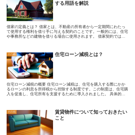
する用語を解説
般の人々の通行が制限される場合があります。私道は建築基準法上の
選ぶことが大切です。
規定によって設計・建設される必要はありませんが、周辺の建物や環
境に配慮して整備されることが望まれます。 建築基準法では、道路
の幅員や勾配、歩道の設置など、具体的な基準が定められています。
これは、交通の安全性や快適性を確保するためのものです。例えば、
借家の定義とは？ 借家とは、不動産の所有者から一定期間にわたっ
幅員が狭すぎる道路では車両の通行が困難になるため、最低限の幅員
て使用する権利を借り手に与える契約のことです。一般的には、住宅
が確保される必要があります。また、勾配が急な道路では車両の制動
や事務所などの建物を借りる場合に使用されます。 借家契約では、
や加速が困難になるため、適切な勾配が設定される必要があります。
借り手は一定期間にわたって家賃を支払い、所有者から提供された建
道路の種類や建築基準法上の定義を理解することは、リフォームや建
物を使用することができます。借家契約の期間は通常、1年以上の長
築において重要な要素です。適切な道路の設計や整備は、交通の安全
期契約となりますが、短期間の契約も可能です。 借家契約では、借
性や利便性を高めるだけでなく、周辺の環境にも配慮した建築を実現
住宅ローン減税とは？
その他
り手は建物を使用する権利を得る一方で、所有者に対して一定の責任
するために欠かせません。建築に関わる際には、道路についての知識
を負います。例えば、建物の修繕やメンテナンス、家賃の支払いなど
をしっかりと身につけることが大切です。
がその責任に含まれます。 借家契約では、契約内容や条件が明確に
定められています。例えば、家賃の金額や支払い方法、修繕費の負担
割合などが契約書に明記されます。また、借り手が建物を改装やリフ
ォームする場合には、所有者の許可が必要となることもあります。
住宅ローン減税の概要 住宅ローン減税は、住宅を購入する際にかか
借家契約は、借り手と所有者の双方にとってメリットがあります。借
るローンの利息を所得税から控除する制度です。この制度は、住宅購
り手にとっては、住宅や事務所を手軽に利用することができる点が魅
入を促進し、住宅所有を支援するために導入されました。 具体的に
力です。所有者にとっては、建物の利用料である家賃を受け取ること
は、住宅ローンの利息額の一部が所得税の控除対象となります。この
ができるため、収益を得ることができます。 借家契約は、不動産の
控除額は、年間の利息額の一定割合で計算されます。例えば、年間の
利用方法の一つとして広く利用されています。借り手と所有者が互い
利息額が100万円であれば、控除対象となる額はその一定割合によっ
に合意し、契約書に基づいて適切に取り組むことで、円滑な関係を築
賃貸物件について知っておきたい
その他
て決まります。 住宅ローン減税のメリットは、毎年の所得税の負担
くことができます。
こと
を軽減することです。住宅ローンの利息は多額になることがあります
が、その一部が控除対象となることで、所得税の額が減少します。こ
れにより、家計の負担を軽減し、住宅購入の負担を軽くすることがで
きます。 ただし、住宅ローン減税にはいくつかの条件があります。