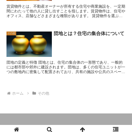
まず、住宅ローンは自己居住用のものである必要があります。また、
賃貸物件とは、不動産オーナーが所有する住宅や商業施設を、一定期
減税の対象となる利息額には上限があります。さらに、所得税の控除
間にわたって他の人に貸し出すことを指します。賃貸物件は、住宅や
は一定期間にわたって行われるため、その期間内に住宅ローンを完済
オフィス、店舗などさまざまな種類があります。 賃貸物件を選ぶ際
する必要があります。 住宅ローン減税は、住宅購入を検討している
には、いくつかの重要な要素を考慮する必要があります。まず、予算
人にとって大きなメリットとなる制度です。ただし、制度の詳細や条
が重要な要素です。自分の収入に合わせて家賃を選ぶことが重要で
件を理解しておくことが重要です。専門家のアドバイスを受けなが
す。また、物件の立地も重要な要素です。通勤や買い物の利便性、学
ら、自分にとって最適な住宅ローン減税の活用方法を見つけましょ
団地とは？住宅の集合体について
その他
校や公園へのアクセスなど、自分の生活スタイルに合った立地を選ぶ
う。
ことが大切です。 さらに、物件の設備や条件も考慮すべきです。部
屋の広さや間取り、キッチンやバスルームの設備、エアコンや暖房の
有無など、自分の生活に必要な設備が揃っているか確認しましょう。
また、ペットを飼っている場合は、ペット可の物件を選ぶ必要があり
ます。 賃貸物件を借りる際には、契約条件や注意事項も確認するこ
団地の定義と特徴 団地とは、住宅の集合体の一形態であり、一般的
とが重要です。家賃の支払い方法や更新の可否、敷金や礼金の有無な
には都市部や郊外に建設されます。団地は、多くの住宅ユニットが一
ど、契約内容をしっかりと把握しましょう。また、物件の状態をチェ
つの敷地内に密集して配置されており、共有の施設や公共のスペース
ックするために、内見を行うこともおすすめです。 賃貸物件は、一
が提供されています。 団地の特徴の一つは、住宅の密集度が高いこ
時的な住まいや事業の拠点として利用されることが多いですが、長期
とです。一つの敷地内に多くの住宅が建てられているため、一般的な
的な利用も可能です。自分のライフスタイルや将来の計画に合わせ
住宅地よりも人口密度が高くなります。これにより、団地内では多く
て、適切な賃貸物件を選ぶことが大切です。
の人々が共同生活を送ることになります。 また、団地には共有の施
ホーム
その他
設や公共のスペースが提供されています。例えば、団地内には公園や
遊び場、スポーツ施設、コミュニティセンターなどがあります。これ
らの施設は、住民が集まって交流を深める場となります。 さらに、
団地は通常、住宅だけでなく商業施設や学校、病院なども含まれてい
ます。これにより、住民は団地内での生活に必要なサービスを手軽に
利用することができます。 団地の利点の一つは、コミュニティの形
成がしやすいことです。住民同士が近くに住んでいるため、交流が促
進されます。また、共有の施設や公共のスペースがあるため、住民同
© 2023 いいリフォームと建築の教科書.