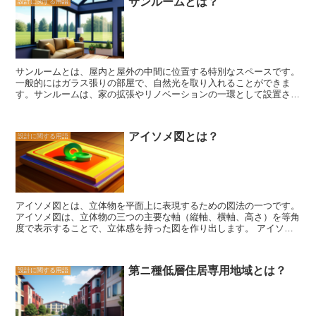
サンルームとは？
設計に関する用語
般的には、建築物の高さは30メートル以上とされ、容積率は高く設
定されています。また、住宅や商業施設などの用途も制限されてお
り、特定の用途にのみ利用することが求められます。 第ニ種中高層
住居専用地域の設定には、都市計画の観点から様々なメリットがあり
ます。まず、高層建築物の建設により、限られた土地面積を効果的に
活用することができます。また、都市部の人口増加に伴い、住宅や商
サンルームとは、屋内と屋外の中間に位置する特別なスペースです。
業施設の需要も高まっていますが、第ニ種中高層住居専用地域の設定
一般的にはガラス張りの部屋で、自然光を取り入れることができま
により、需要に応じた施設の供給が可能となります。 さらに、第ニ
す。サンルームは、家の拡張やリノベーションの一環として設置され
種中高層住居専用地域は、都市の景観や環境にも配慮しています。建
ることが多く、さまざまな目的に利用されます。 サンルームの特徴
築物の高さや容積率の制限により、周辺地域との調和を図ることがで
の一つは、四季を通じて快適な温度を保つことができることです。ガ
きます。また、公共交通機関の整備や緑地の確保など、地域全体のバ
ラス張りの壁や屋根は、太陽の熱を取り込み、室内を暖かく保ちま
ランスを考慮した都市計画が行われます。 第ニ種中高層住居専用地
アイソメ図とは？
設計に関する用語
す。また、適切な断熱材を使用することで、冬場でも暖房費を節約す
域は、都市部の土地利用の効率化や都市計画の維持に貢献する重要な
ることができます。さらに、夏場には遮熱フィルムやブラインドを使
役割を果たしています。建築物の高さや容積率、用途などの条件を遵
用することで、室内の温度を下げることができます。 もう一つの特
守しながら、持続可能な都市の形成に向けて、適切な土地利用が行わ
徴は、自然光を最大限に取り入れることができることです。ガラス張
れることが求められています。
りの壁や屋根からの光は、室内に明るさと開放感をもたらします。自
然光は、心のリラックスや集中力の向上にも効果的です。また、植物
アイソメ図とは、立体物を平面上に表現するための図法の一つです。
の成長にも良い影響を与えるため、サンルームは植物愛好家にとって
アイソメ図は、立体物の三つの主要な軸（縦軸、横軸、高さ）を等角
理想的な場所となります。 さらに、サンルームは多目的に利用する
度で表示することで、立体感を持った図を作り出します。 アイソメ
ことができます。リラックスや読書のためのスペースとして利用する
図の基本概念は、以下の三つです。 1. 等角投影 アイソメ図では、立
だけでなく、ホームオフィスやホビールームとしても活用することが
体物の各辺が等角度で表示されます。つまり、縦軸、横軸、高さの三
できます。また、家族や友人との集まりやパーティーの場としても最
つの軸が互いに60度の角度で交わるように描かれます。この等角度
適です。サンルームは、家の中でも特別な場所として、さまざまな活
第ニ種低層住居専用地域とは？
設計に関する用語
の投影により、立体物の形状や比率を正確に表現することができま
動に使われることができます。 サンルームは、快適さ、自然光、多
す。 2. 縮尺 アイソメ図では、立体物の縮尺を考慮する必要がありま
目的性という特徴を持つ素晴らしいスペースです。家の拡張やリノベ
す。通常、アイソメ図では縦軸、横軸、高さの比率を110.5として描
ーションを考えている方にとって、サンルームは魅力的な選択肢とな
かれますが、必要に応じて異なる縮尺を使用することもあります。縮
ることでしょう。自然とのつながりを感じながら、心地よい時間を過