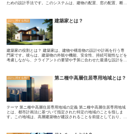
ための設計手法です。このシステムは、建物の配置、窓の配置、断熱
材の使用など、さまざまな要素を組み合わせて最適な環境を作り出し
ます。 まず、建物の配置は太陽の動きを考慮して行われます。南向
きの壁に大きな窓を配置することで、冬の日差しを最大限に取り入れ
建築家とは？
設計に関する用語
ることができます。また、夏の暑い日差しを遮るために、庇や遮光装
置を設置することも重要です。 次に、窓の配置も重要な要素です。
南向きの窓は太陽の光を最大限に取り入れるために大きく設計されて
います。一方、北向きの窓は断熱性能を重視し、小さく設計されてい
ます。これにより、冬の寒さや夏の暑さを適切に調整することができ
ます。 さらに、断熱材の使用もパッシブソーラーシステムの重要な
建築家の役割とは？ 建築家は、建物や構造物の設計や計画を行う専
要素です。断熱材は建物の内部と外部の温度差を最小限に抑えるため
門家です。彼らは、建築物の外観や機能、安全性、持続可能性などを
に使用されます。これにより、冷暖房のエネルギー効率を向上させる
考慮しながら、クライアントの要望や予算に合わせた最適な設計を提
ことができます。 パッシブソーラーシステムは、エネルギー効率を
案します。 建築家の役割は多岐にわたります。まず、クライアント
向上させるだけでなく、快適な居住環境を提供することも目的として
とのコミュニケーションを通じて、彼らのニーズや目標を理解し、そ
います。太陽の光を最大限に取り入れることで、自然な明るさを実現
れを具現化するための設計案を作成します。建築家は、建物の機能や
し、人々の健康と快適さを向上させることができます。 最後に、パ
第ニ種中高層住居専用地域とは？
設計に関する用語
レイアウト、材料の選択、エネルギー効率など、さまざまな要素を考
ッシブソーラーシステムは持続可能なエネルギー利用の一環としても
慮しながら、最適な設計を追求します。 また、建築家は、建物の安
注目されています。太陽エネルギーは再生可能なエネルギー源であ
全性や耐久性にも責任を持っています。彼らは、地震や風などの自然
り、地球環境に負荷をかけることなく利用することができます。その
災害に対する耐性を考慮し、適切な構造や材料を選択します。また、
ため、パッシブソーラーシステムはエネルギーの節約と環境保護の両
建物の環境への影響も考慮し、持続可能な設計を追求します。 さら
方を実現する手法として、ますます重要性を増しています。 パッシ
に、建築家は、プロジェクトの進行管理や予算管理も行います。彼ら
ブソーラーシステムは、建物の設計や改修において考慮すべき重要な
テーマ 第ニ種中高層住居専用地域の定義 第ニ種中高層住居専用地域
は、施工業者や建築士と協力し、工事の進捗状況を監視し、品質や予
要素です。エネルギー効率の向上、快適な居住環境の提供、持続可能
とは、都市計画法に基づいて指定された特定の地域のことを指しま
算の制約内でプロジェクトを完了させます。 建築家の役割は、単に
なエネルギー利用の実現など、さまざまなメリットがあります。今
す。この地域は、高層建築物が建設されることを前提としており、住
建物を設計するだけではありません。彼らは、クライアントの要望や
後、ますます普及していくことが期待されるこのシステムを活用する
宅や商業施設などが混在する都市部において、効果的な土地利用を図
目標を実現するために、技術的な知識や創造性を駆使し、美しく機能
ことで、私たちはより持続可能な未来を築くことができるでしょう。
るために設けられています。 第ニ種中高層住居専用地域の指定に
的な建築物を創り出します。建築家の存在は、私たちの生活や環境に
は、建築物の高さや容積率、用途などの条件が設けられています。一
大きな影響を与えており、彼らの仕事は非常に重要です。