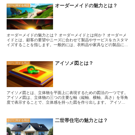
数や広さが大きいことを意味します。また、商業施設やオフィスビル
とができます。また、カフェやレストランなどでは、ロフトを特別な
オーダーメイドの魅力とは？
設計に関する用語
の場合、延べ面積が広いほど、店舗やオフィススペースの広さが大き
席として利用することもあります。 ロフトは、限られたスペースを
いことを示します。 延べ面積は、建築やリフォームの計画段階で重
有効活用するための素晴らしいオプションです。その多目的性とデザ
要な役割を果たします。建物の用途や目的に応じて、必要な延べ面積
インの魅力から、さまざまな場面で活用されています。自宅や店舗の
を計算し、設計や予算の基準とすることが一般的です。また、延べ面
空間を最大限に活かすために、ロフトを検討してみる価値がありま
積は、建物の価値や賃貸料などにも影響を与える要素となります。
す。
延べ面積の計算方法は比較的簡単です。各階の床面積を測定し、それ
オーダーメイドの魅力とは？ オーダーメイドとは何か？ オーダーメ
らを合計するだけです。ただし、延べ面積には、共用部分や非居室部
イドとは、顧客の要望やニーズに合わせて製品やサービスをカスタマ
分なども含まれることに注意が必要です。また、建物の形状や構造に
イズすることを指します。一般的には、衣料品や家具などの製品に対
よっては、延べ面積の計算方法が異なる場合もあります。 延べ面積
してよく使われますが、最近ではさまざまな分野でオーダーメイドの
は、建築やリフォームにおいて重要な要素であり、建物の広さや価値
需要が高まっています。オーダーメイドの魅力は、個々の顧客に合わ
を把握するための指標となります。計画段階から正確な延べ面積の計
せた完全なカスタマイズが可能であることです。顧客は自分の好みや
算を行い、建物の設計や予算に反映させることで、より効果的なプラ
アイソメ図とは？
設計に関する用語
スタイルに合わせて製品を作ることができるため、満足度が高くなり
ンニングが可能となります。
ます。 オーダーメイドの魅力 オーダーメイドの魅力は、まず一つ目
に、完全なフィット感です。衣料品や靴などのファッションアイテム
をオーダーメイドすると、自分の体型や足の形に合わせて作ることが
できます。そのため、着心地や履き心地が非常に良くなります。ま
た、家具やインテリアなどの場合も、自分の部屋のサイズやスタイル
アイソメ図とは、立体物を平面上に表現するための図法の一つです。
に合わせて作ることができるため、空間の有効活用ができます。 二
アイソメ図は、立体物の三つの主要な軸（縦軸、横軸、高さ）を等角
つ目に、独自性が挙げられます。オーダーメイドの製品は、他の人と
度で表示することで、立体感を持った図を作り出します。 アイソメ
は違ったデザインや仕様にすることができます。自分だけのオリジナ
図の基本概念は、以下の三つです。 1. 等角投影 アイソメ図では、立
ルなアイテムを手に入れることができるため、個性を表現することが
体物の各辺が等角度で表示されます。つまり、縦軸、横軸、高さの三
できます。また、贈り物としても喜ばれることが多く、特別な思い出
つの軸が互いに60度の角度で交わるように描かれます。この等角度
となることでしょう。 最後に、品質の高さがあります。オーダーメ
二世帯住宅の魅力とは？
設計に関する用語
の投影により、立体物の形状や比率を正確に表現することができま
イドの製品は、一つ一つ丁寧に作られるため、品質が非常に高いで
す。 2. 縮尺 アイソメ図では、立体物の縮尺を考慮する必要がありま
す。職人の技術や経験が活かされ、細部までこだわり抜かれた製品を
す。通常、アイソメ図では縦軸、横軸、高さの比率を110.5として描
手にすることができます。そのため、長く使える耐久性や高い満足度