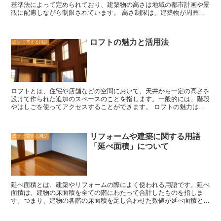
基準法によって定められており、建築物の高さは地域の都市計画や景
観に配慮しながら制限されています。 高さ制限は、建築物が周囲の
環境や景観に適合するようにするために重要です。例えば、低層の住
宅地域では、建物の高さが周囲の住宅と調和するように制限されてい
ます。一方、都市部や商業地域では、高層ビルやタワーマンションが
ロフトの魅力と活用法
設計に関する用語
建てられることが許可されていますが、それでも一定の高さ制限が存
在します。 高さ制限は、建築物の安全性や耐震性にも関係していま
す。高層建築物は、地震や風などの自然災害に対して十分な耐性を持
つ必要があります。そのため、建築基準法では、高さ制限だけでな
く、建物の構造や材料にも厳しい基準が設けられています。 また、
高さ制限は航空安全にも関係しています。空港周辺や飛行経路上で
ロフトとは、住宅や店舗などの空間において、天井から一定の高さを
は、建物の高さが航空機の安全な運航を妨げないように制限されてい
設けて作られた追加のスペースのことを指します。一般的には、階段
ます。これは、航空機が安全に離着陸できるために重要な規制です。
やはしごを使ってアクセスすることができます。 ロフトの魅力は、
高さ制限は、都市の発展や景観の保護、安全性の確保など、様々な要
その多目的性にあります。例えば、住宅の場合、ロフトは追加の収納
素を考慮して設けられています。建築物の高さは、周囲の環境や法律
スペースとして活用することができます。特に、居住スペースが限ら
に適合するように計画されるべきです。建築家や都市計画者は、高さ
れている都市部のマンションなどでは、貴重なスペースを有効活用す
制限を遵守しながら、美しい景観や安全な建物を創造するために努力
リフォームや建築に関する用語
設計に関する用語
るためにロフトが利用されることがあります。また、ロフトは子供部
しています。
「延べ面積」について
屋や書斎など、個別のスペースを作りたい場合にも適しています。
さらに、ロフトはデザインの観点からも魅力的です。天井の高さを利
用することで、開放感のある空間を作り出すことができます。また、
ロフトには窓を設けることもでき、自然光を取り入れることができま
す。これにより、明るく快適な空間を作り出すことができます。 ロ
延べ面積とは、建築やリフォームの際によく使われる用語です。延べ
フトの活用法はさまざまです。住宅の場合、ロフトを寝室やリビング
面積は、建物の床面積を全ての階にわたって合計したものを指しま
ルームとして利用することもあります。また、趣味のスペースとして
す。つまり、建物の各階の床面積を足し合わせた数値が延べ面積とな
利用することもできます。例えば、音楽や絵画、手芸などの趣味を楽
ります。 延べ面積は、建物の大きさや広さを把握するために重要な
しむためのスペースとして活用することができます。 さらに、店舗
指標となります。例えば、住宅の場合、延べ面積が広いほど、部屋の
やオフィスの場合、ロフトは展示スペースや会議室として利用するこ