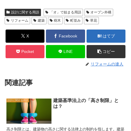
設計に関する用語
「オ」で始まる用語
オープン外構
リフォーム
建築
樹木
町並み
草花
X
Facebook
はてブ
Pocket
LINE
コピー
リフォームの達人
関連記事
建築基準法上の「高さ制限」と
設計に関する用語
は？
高さ制限とは、建築物の高さに関する法律上の制約を指します。建築