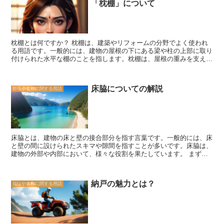
「枕棚」について
ドアノブなどのハードウェアも簡単に交換できます。 一方、引き戸
景や学問の場としての役割だけでなく、人々が集まり交流する場とし
はスライド式の扉であり、壁に沿って開閉します。このタイプの扉
ての役割もあります。書院は、学問や芸術を通じて、人々の心を豊か
は、スペースを節約することができ、特に狭い玄関やパティオに適し
にする場所であり、多くの人々にとって特別な存在です。
ています。引き戸は、ガラスパネルやミラーパネルなどの透明な素材
で作られることが多く、光を取り込んで明るい雰囲気を作り出すこと
枕棚とは何ですか？ 枕棚は、建築やリフォームの分野でよく使われ
ができます。また、引き戸はスムーズな開閉が可能であり、ハンドル
る用語です。一般的には、建物の屋根の下にある梁や柱の上部に取り
やロックの操作も簡単です。 開き戸と引き戸の選択は、個々のニー
付けられた水平な棚のことを指します。枕棚は、屋根の重みを支える
ズや好みによって異なります。開き戸は伝統的な外観を好む人や、広
役割を果たすだけでなく、建物の構造を安定させるためにも重要な役
い出入り口を必要とする人に適しています。一方、引き戸はスペース
割を果たしています。 枕棚は、建物の屋根の形状やデザインによっ
を節約したい人や、明るい雰囲気を作りたい人に適しています。ま
て異なる形状や配置で設置されることがあります。一般的な枕棚の形
た、開き戸は取り付けや修理が容易ですが、引き戸はスムーズな開閉
床脇についての解説
部位や名称に関する用語
状には、単純な水平な棚や、斜めに傾斜した棚、曲線を描いた棚など
が可能です。 玄関扉は家の顔とも言える重要な要素です。開き戸と
があります。これらの形状は、建物のデザインや構造上の要件に応じ
引き戸の違いを理解し、自分のニーズに合った扉を選ぶことで、快適
て選ばれます。 枕棚は、建物の屋根の構造を強化するために使用さ
で魅力的な玄関を作り出すことができます。
れることがあります。屋根の重みや風圧による負荷を分散し、建物全
体の安定性を向上させる役割を果たします。また、枕棚は、屋根の断
熱や防水のための材料を保護する役割も担っています。 枕棚は、建
床脇とは、建物の床と壁の接合部分を指す言葉です。一般的には、床
築やリフォームのプロフェッショナルにとってはなじみのある用語で
と壁の間に設けられたスキマや隙間を指すことが多いです。床脇は、
すが、一般の人々にとっては馴染みが薄いかもしれません。しかし、
建物の外部や内部において、様々な役割を果たしています。 まず、
枕棚は建物の安定性や耐久性に重要な役割を果たしており、建築やリ
床脇は建物の外部において、防水や断熱の役割を果たしています。例
フォームに関心のある人々にとっては知っておくべき用語です。 枕
えば、外壁と床の接合部分には、防水材や断熱材が施されています。
棚は、建物の屋根の構造を支える重要な要素であり、建築やリフォー
これにより、雨水や湿気の侵入を防ぎ、建物内部の快適な環境を保つ
ムのプロジェクトにおいては適切な設計と施工が必要です。枕棚の形
納戸の魅力とは？
部位や名称に関する用語
ことができます。また、床脇には排水溝や排水パイプが設置されるこ
状や配置は、建物のデザインや構造上の要件に合わせて選ばれるべき
ともあります。これにより、雨水や洗浄水を効果的に排水することが
です。また、枕棚の材料や耐久性も考慮する必要があります。 枕棚
できます。 また、床脇は建物の内部においても重要な役割を果たし
は、建物の屋根の構造を強化し、安定性を向上させる役割を果たす重
ています。例えば、床と壁の接合部分には、シーリング材やモールデ
要な要素です。建築やリフォームのプロジェクトにおいては、枕棚の
ィングが使用されることがあります。これにより、床と壁の隙間を埋
設計と施工に十分な注意が払われるべきです。枕棚の役割や重要性を