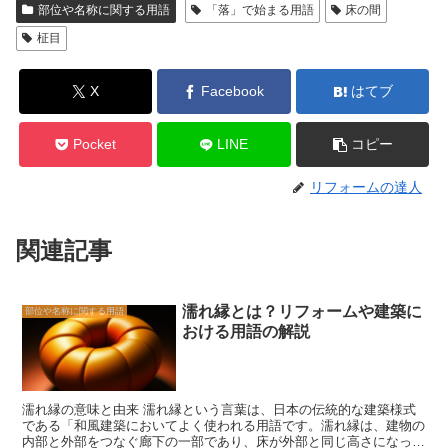
部位や名称に関する用語
「落」で始まる用語
床の間
柾目
X
Facebook
はてブ
Pocket
LINE
コピー
リフォームの達人
関連記事
濡れ縁とは？リフォームや建築に
部位や名称に関する用語
おける用語の解説
濡れ縁の意味と由来 濡れ縁という言葉は、日本の伝統的な建築様式
である「和風建築においてよく使われる用語です。濡れ縁は、建物の
内部と外部をつなぐ廊下の一部であり、床が外部と同じ高さになって