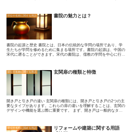
いる特徴があります。 濡れ縁の名前の由来は、雨水が床に濡れるこ
とからきています。昔の日本では、建物の外には庇がなく、雨風が直
接床に当たることがよくありました。そのため、濡れ縁は雨水が床に
書院の魅力とは？
部位や名称に関する用語
濡れることを意味していたのです。 濡れ縁は、建物の内部と外部を
繋ぐだけでなく、風通しを良くする役割も果たしています。床が外部
と同じ高さになっているため、風が建物内部に入り込みやすくなりま
す。これにより、建物内部の換気や冷却効果を高めることができま
す。 また、濡れ縁は建物の美しさや趣を引き立てる要素でもありま
す。和風建築の特徴である畳や襖との相性が良く、和の雰囲気を演出
書院の起源と歴史 書院とは、日本の伝統的な学問の場所であり、学
することができます。また、濡れ縁の床には縁側と同様に、木の格子
生たちが学問を修めるために集まる場所です。書院の起源は、中国の
や竹の目隠しを設けることもあります。 最近では、濡れ縁を取り入
宋代に遡ることができます。宋代の書院は、儒教の学問を中心に行わ
れたリフォームや新築の建築が増えてきています。濡れ縁は、和風建
れ、学生たちは儒学の教えを学びながら、自己の修養を深めていまし
築だけでなく、現代の洋風建築にも取り入れることができます。建物
た。 日本における書院の歴史は、鎌倉時代に始まります。当時、武
の内部と外部を繋ぐスペースとしてだけでなく、風通しや美しさを追
士たちは武芸だけでなく、文化や学問にも関心を持つようになりまし
求するためにも、濡れ縁は重要な要素となっています。 濡れ縁は、
玄関扉の種類と特徴
部位や名称に関する用語
た。そこで、武士たちは書院を設立し、学問を修める場所として利用
日本の伝統的な建築様式の一部であり、その意味と由来を知ること
しました。書院では、儒学や詩歌、茶道などの学問が行われ、武士た
で、建物の魅力や機能をより深く理解することができます。和風建築
ちは知識や教養を身につけることができました。 江戸時代に入る
やリフォームに興味がある方は、ぜひ濡れ縁についても学んでみてく
と、書院は一般の人々にも広まりました。特に、町人や商人の間で書
ださい。
院が盛んになり、学問を修める場として利用されるようになりまし
た。書院では、儒学だけでなく、絵画や音楽、茶道などの芸術も学ぶ
開き戸と引き戸の違い 玄関扉の種類には、開き戸と引き戸の2つの主
ことができました。また、書院は交流の場でもあり、学生たちは他の
要なタイプがあります。これらの扉の違いを理解することは、玄関の
学生や教師との意見交換を通じて、自己の知識を深めることができま
デザインや機能を選ぶ際に重要です。 まず、開き戸は一般的なタイ
した。 現代の書院は、その歴史的な背景を受け継ぎながらも、新し
プであり、2つのパネルが中央で開閉する構造です。このタイプの扉
い形態で存在しています。書院は、学問の場としてだけでなく、文化
は、伝統的な外観を持ち、一般的には木材や金属で作られています。
や芸術の発信地としても重要な役割を果たしています。また、書院は
開き戸は、広い出入り口を提供し、通風や採光を確保することができ
学生たちにとってだけでなく、一般の人々にとっても、知識や教養を
リフォームや建築に関する用語
部位や名称に関する用語
ます。また、開き戸は取り付けや修理が比較的容易であり、ヒンジや
深める場として利用されています。 書院の魅力は、その歴史的な背