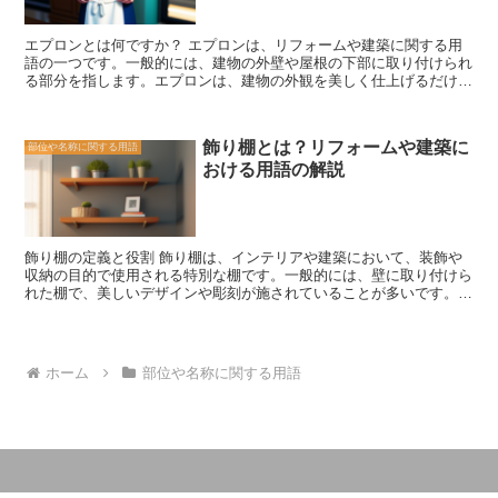
様々な要素が考慮されます。まず、出入り口の大きさや形状が重要で
す。家族や来客がスムーズに出入りできるように、適切なサイズと形
エプロンとは何ですか？ エプロンは、リフォームや建築に関する用
状を選ぶ必要があります。 また、勝手口の防犯性も重要な要素で
語の一つです。一般的には、建物の外壁や屋根の下部に取り付けられ
す。防犯対策として、頑丈なドアや鍵の取り付け、センサーライトの
る部分を指します。エプロンは、建物の外観を美しく仕上げるだけで
設置などが行われます。これにより、不正侵入や盗難などのリスクを
なく、建物を保護する役割も果たしています。 エプロンは、さまざ
軽減することができます。 さらに、勝手口のデザインも重要です。
まな素材で作られることがあります。一般的な素材としては、木材や
家の外観や庭の雰囲気に合わせたデザインを選ぶことで、統一感のあ
金属、コンクリートなどがあります。素材によって、エプロンの見た
る美しい外観を実現することができます。 勝手口は、家の中と外を
飾り棚とは？リフォームや建築に
部位や名称に関する用語
目や耐久性が異なるため、使用する場所や目的に合わせて選ぶことが
つなぐ重要な要素であり、機能性と安全性を兼ね備えた設計が求めら
おける用語の解説
重要です。 エプロンの主な役割は、建物の基礎部分を保護すること
れます。リフォームや建築の際には、専門家のアドバイスを受けなが
です。特に、地面からの水や湿気、雨水の侵入を防ぐ役割がありま
ら、最適な勝手口の設計を行うことが大切です。
す。また、エプロンは建物の外壁や屋根の下部を覆うことで、風や雨
の影響を軽減し、建物の耐久性を高める役割も果たしています。 さ
らに、エプロンは建物の外観を美しく仕上げるための要素でもありま
飾り棚の定義と役割 飾り棚は、インテリアや建築において、装飾や
す。エプロンのデザインや素材を選ぶことで、建物のスタイルや雰囲
収納の目的で使用される特別な棚です。一般的には、壁に取り付けら
気を演出することができます。特に、木材を使用したエプロンは、温
れた棚で、美しいデザインや彫刻が施されていることが多いです。
かみのある風合いを与えることができます。 エプロンは、建物のリ
飾り棚の主な役割は、美しい装飾品やコレクション品を展示すること
フォームや新築時に重要な要素となるため、適切な素材やデザインを
です。例えば、美しい花瓶や陶器のコレクション、写真フレーム、装
選ぶことが重要です。また、エプロンのメンテナンスも定期的に行う
飾的な置物などを飾ることができます。これにより、部屋の雰囲気や
ことで、建物の保護や美観を維持することができます。 エプロン
個性を引き立てることができます。 また、飾り棚は収納の役割も果
は、建物の外観や耐久性を向上させる重要な要素です。建物のリフォ
ホーム
部位や名称に関する用語
たします。小さなアイテムや日常の必需品を収納することができま
ームや新築時には、エプロンの選択に十分な注意を払い、建物の保護
す。例えば、キーホルダーや財布、携帯電話などを置くことができま
と美観を両立させることが大切です。
す。これにより、部屋が整理され、スッキリとした印象を与えること
ができます。 さらに、飾り棚は空間を効果的に活用することができ
ます。壁面を有効活用することで、床やテーブルのスペースを節約す
ることができます。特に、小さな部屋や狭いスペースでは、飾り棚が
非常に便利です。 飾り棚は、リフォームや建築のプロジェクトにお