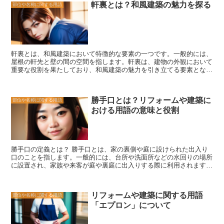
軒裏とは？和風建築の魅力を探る
部位や名称に関する用語
また、庇は建物の外部空間を快適にする役割も果たしています。例え
る重要な要素である鴨居。その美しさや機能性、構造的な役割は、和
ば、庇があることで、建物の外部に設置されたテラスやベランダなど
風建築の魅力を一層際立たせるものです。建物の入り口や部屋の入り
のスペースを雨や日光から守ることができます。これにより、雨の日
口に鴨居がある建物を見かけたら、その建物の歴史や伝統を感じなが
でも外で過ごすことができたり、太陽の光を遮ることで快適な温度を
ら、鴨居の役割や美しさに思いを馳せてみてください。
保つことができます。 さらに、庇は建物のデザインにも重要な役割
を果たしています。庇の形状や材料は建物の外観に大きな影響を与え
軒裏とは、和風建築において特徴的な要素の一つです。一般的には、
るため、建物のスタイルや雰囲気を演出することができます。例え
屋根の軒先と壁の間の空間を指します。軒裏は、建物の外観において
ば、伝統的な日本の建物では、庇が長く突き出していることが特徴的
重要な役割を果たしており、和風建築の魅力を引き立てる要素となっ
です。一方、現代の建物では、シンプルでスリムなデザインの庇が多
ています。 軒裏の意味は、建物の構造や機能に関わるものです。軒
く使用されています。 庇は、建物の保護や快適性だけでなく、デザ
裏は、屋根の下にある空間であり、通気や断熱の役割を果たしていま
イン面でも重要な要素です。建築やリフォームを考える際には、庇の
す。また、軒裏は、雨水や風の侵入を防ぐ役割も担っています。和風
役割を理解し、適切なデザインや材料を選ぶことが重要です。
勝手口とは？リフォームや建築に
部位や名称に関する用語
建築では、軒裏を通じて自然の恵みを受けることができるため、快適
おける用語の意味と役割
な居住空間を実現することができます。 軒裏の魅力は、その美しさ
と機能性にあります。和風建築の特徴である曲線や彫刻が施された軒
裏は、建物に優雅さと風格を与えます。また、軒裏の空間は、季節の
変化や自然の風景を楽しむことができる場所でもあります。春の桜や
秋の紅葉など、日本の美しい風景を軒裏から眺めることができるので
勝手口の定義とは？ 勝手口とは、家の裏側や庭に設けられた出入り
す。 さらに、軒裏は、和風建築の伝統的な技術や知恵が詰まった場
口のことを指します。一般的には、台所や洗面所などの水回りの場所
所でもあります。軒裏の構造や装飾は、職人の技術と美意識が反映さ
に設置され、家族や来客が庭や裏庭に出入りする際に利用されます。
れています。和風建築の魅力を引き立てるためには、軒裏のデザイン
勝手口は、日常生活において非常に重要な役割を果たしています。ま
や素材の選択にもこだわる必要があります。 軒裏は、和風建築の一
ず、家族が庭で遊んだり、洗濯物を干したりする際に便利な出入り口
部として、建物の美しさや機能性を高める重要な要素です。その美し
として利用されます。また、庭の手入れやゴミ出しの際にも勝手口は
い曲線や彫刻、そして自然の風景を楽しむことができる空間は、和風
リフォームや建築に関する用語
部位や名称に関する用語
重宝されます。 さらに、勝手口は非常時にも重要な役割を果たしま
建築の魅力を存分に引き出してくれます。和風建築に興味がある方
「エプロン」について
す。火災や地震などの災害が発生した際には、勝手口が避難経路とし
は、ぜひ軒裏の魅力に注目してみてください。
て利用されることがあります。そのため、勝手口は安全性が求められ
る重要な要素となります。 勝手口のリフォームや建築においては、