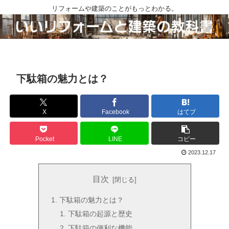
リフォームや建築のことがもっとわかる。
下駄箱の魅力とは？
X
Facebook
はてブ
Pocket
LINE
コピー
2023.12.17
目次
下駄箱の魅力とは？
下駄箱の起源と歴史
下駄箱の便利な機能