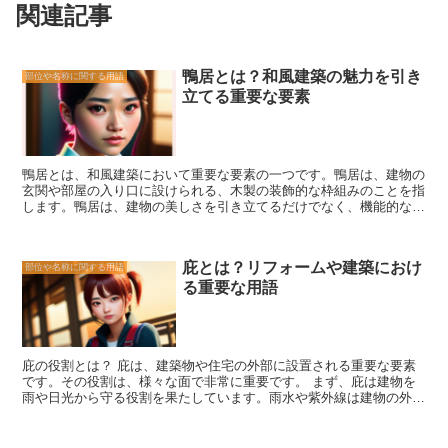
関連記事
鴨居とは？和風建築の魅力を引き
部位や名称に関する用語
立てる重要な要素
鴨居とは、和風建築において重要な要素の一つです。鴨居は、建物の
玄関や部屋の入り口に設けられる、木製の装飾的な枠組みのことを指
します。鴨居は、建物の美しさを引き立てるだけでなく、機能的な役
割も果たしています。 まず、鴨居の役割の一つは、建物の美しさを
引き立てることです。和風建築の特徴である木材の温かみや風合いを
活かし、鴨居は建物全体の雰囲気を和らげる役割を果たします。ま
庇とは？リフォームや建築におけ
部位や名称に関する用語
た、鴨居には独特の彫刻や装飾が施されることがあり、これらの装飾
る重要な用語
は建物の個性や歴史を表現する重要な要素となります。 さらに、鴨
居は建物の機能的な役割も果たしています。鴨居は、建物の入り口や
部屋の入り口を区切る役割を持ち、プライバシーを守るための仕切り
として機能します。また、鴨居は風通しを良くするために、上部には
格子状の窓が設けられています。これにより、建物内部に風が通り抜
庇の役割とは？ 庇は、建築物や住宅の外部に設置される重要な要素
けることができ、涼しさや快適さを保つことができます。 さらに、
です。その役割は、様々な面で非常に重要です。 まず、庇は建物を
鴨居は建物の構造的な役割も果たしています。鴨居は、建物の柱や梁
雨や日光から守る役割を果たしています。雨水や紫外線は建物の外壁
と組み合わせて、建物全体の強度を保つ役割を担っています。特に、
や窓ガラスにダメージを与える可能性がありますが、庇があればそれ
大きな建物や重厚な建物では、鴨居が重要な役割を果たしています。
を防ぐことができます。特に、窓の上部に設置された庇は、雨水が窓
鴨居の装飾や彫刻は、建物の構造を美しく見せるだけでなく、建物の
に直接当たるのを防ぎ、窓の劣化や水漏れを防ぐことができます。
安定性を高める役割も果たしています。 和風建築の魅力を引き立て