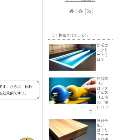
よく検索されているワード
防湿コ
ンクリ
ートと
は？
圧着張
りと
です。さらに、回転
は？タ
イル張
も効果的ですよ。
り工法
の一種
につい
て
練付合
板と
は？リ
フォー
ムや建