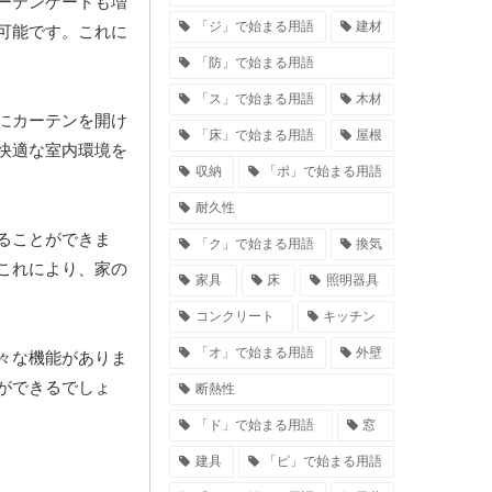
ーテンゲートも増
「ジ」で始まる用語
建材
可能です。これに
「防」で始まる用語
「ス」で始まる用語
木材
にカーテンを開け
「床」で始まる用語
屋根
快適な室内環境を
収納
「ポ」で始まる用語
耐久性
ることができま
「ク」で始まる用語
換気
これにより、家の
家具
床
照明器具
コンクリート
キッチン
「オ」で始まる用語
外壁
々な機能がありま
ができるでしょ
断熱性
「ド」で始まる用語
窓
建具
「ピ」で始まる用語