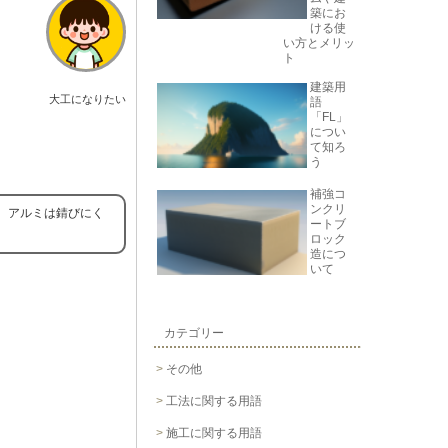
築にお
ける使
い方とメリッ
ト
建築用
大工になりたい
語
「FL」
につい
て知ろ
う
補強コ
ンクリ
、アルミは錆びにく
ートブ
ロック
造につ
いて
カテゴリー
その他
工法に関する用語
施工に関する用語