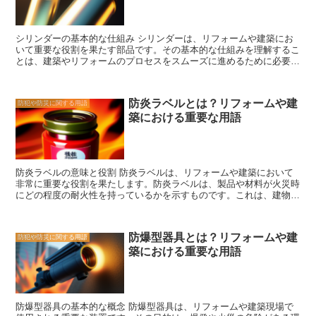
建物は、修復や補修が必要となります。これには高額な費用がかかる
だけでなく、建物の使用を一時的に停止する必要がある場合もありま
す。さらに、シロアリの被害が発見された場合、周囲の建物や家屋に
シリンダーの基本的な仕組み シリンダーは、リフォームや建築にお
も影響を及ぼす可能性があります。 シロアリの被害を防ぐために
いて重要な役割を果たす部品です。その基本的な仕組みを理解するこ
は、定期的な点検と予防策が重要です。建物の木材部分を定期的にチ
とは、建築やリフォームのプロセスをスムーズに進めるために必要不
ェックし、シロアリの兆候を見逃さないようにしましょう。また、建
可欠です。 シリンダーは、円筒形の部品であり、内部にピストンと
物の周囲にはシロアリの侵入を防ぐためのバリアを設置することも有
呼ばれる移動部品があります。シリンダーの内部には、ピストンが動
効です。さらに、木材の保護やシロアリ駆除の専門家に相談すること
くための空間があり、この空間には圧縮空気や液体が入ることができ
もおすすめです。 シロアリの被害は深刻であり、建築物や家屋に大
防炎ラベルとは？リフォームや建
防犯や防災に関する用語
ます。 シリンダーの動作は、ピストンに加えられる力によって引き
きな損害を与える可能性があります。しかし、適切な予防策を講じる
築における重要な用語
起こされます。例えば、圧縮空気がシリンダー内に供給されると、ピ
ことで、シロアリの被害を最小限に抑えることができます。建物の安
ストンはその力によって押され、シリンダー内を移動します。この動
全性と経済的な損失を防ぐために、シロアリ対策を怠らないようにし
きは、シリンダーの出力として利用することができます。 シリンダ
ましょう。
ーは、建築やリフォームにおいて様々な用途に使用されます。例え
ば、ドアや窓の開閉機構に使用されることがあります。シリンダーの
防炎ラベルの意味と役割 防炎ラベルは、リフォームや建築において
動作によって、ドアや窓をスムーズに開閉することができます。 ま
非常に重要な役割を果たします。防炎ラベルは、製品や材料が火災時
た、シリンダーは、建築物の安全性にも関わっています。防犯対策と
にどの程度の耐火性を持っているかを示すものです。これは、建物の
して、シリンダー式の鍵が使用されることがあります。シリンダー式
安全性を確保するために欠かせない要素です。 防炎ラベルは、建築
の鍵は、特殊な形状のシリンダーを回すことで、鍵穴に合ったピンを
基準法に基づいて設定されており、建築物の耐火性能を評価する際に
解除する仕組みです。 シリンダーの基本的な仕組みを理解すること
重要な指標となります。建築物の耐火性能は、火災が発生した際に火
で、建築やリフォームのプロセスをスムーズに進めることができま
防爆型器具とは？リフォームや建
防犯や防災に関する用語
の勢いや熱の伝播を抑えることができるかどうかを示しています。防
す。また、シリンダーの用途や安全性についても理解することで、よ
築における重要な用語
炎ラベルが付いている製品や材料は、火災時に燃え広がりにくく、火
り効果的な設計や施工が可能となります。建築やリフォームに携わる
の勢いを抑えることができるため、建物の安全性を高めることができ
方々は、シリンダーについての知識を深めることをおすすめします。
ます。 また、防炎ラベルは、建築物の耐火性能を評価するだけでな
く、建築材料の選定やリフォームの際の判断材料としても役立ちま
す。防炎ラベルが付いている製品や材料は、耐火性が高いため、火災
防爆型器具の基本的な概念 防爆型器具は、リフォームや建築現場で
のリスクを軽減することができます。特に、高層ビルや公共施設な