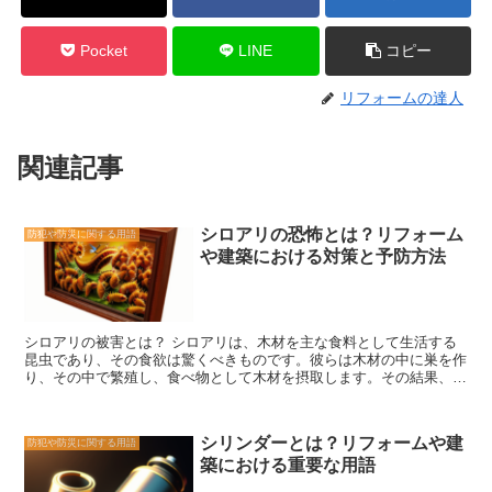
Pocket
LINE
コピー
リフォームの達人
関連記事
シロアリの恐怖とは？リフォーム
防犯や防災に関する用語
や建築における対策と予防方法
シロアリの被害とは？ シロアリは、木材を主な食料として生活する
昆虫であり、その食欲は驚くべきものです。彼らは木材の中に巣を作
り、その中で繁殖し、食べ物として木材を摂取します。その結果、木
材は徐々に弱くなり、最終的には崩壊してしまうこともあります。
シロアリの被害は、建築物や家屋にとって非常に深刻なものです。木
材の強度が低下するため、建物の構造に大きな影響を与えることがあ
シリンダーとは？リフォームや建
防犯や防災に関する用語
ります。特に、柱や梁などの重要な部分がシロアリに侵食されると、
築における重要な用語
建物の安全性が脅かされる可能性があります。 また、シロアリの被
害は経済的な損失にもつながります。シロアリによって被害を受けた