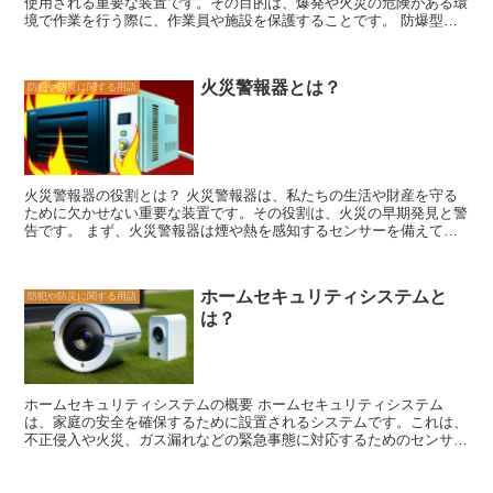
使用される重要な装置です。その目的は、爆発や火災の危険がある環
ど、多くの人が利用する場所では、防炎ラベルが付いている製品や材
境で作業を行う際に、作業員や施設を保護することです。 防爆型器
料の使用が求められます。 防炎ラベルは、建築物の安全性を高める
具は、特殊な設計や材料を使用して作られています。例えば、爆発物
ために欠かせないものです。建築基準法に基づいて設定されており、
や引火性の物質に対して耐性を持つ素材が使用されることがありま
建築物の耐火性能を評価する際の重要な指標となります。防炎ラベル
す。また、電気系統においては、スパーク（火花）を発生させないよ
が付いている製品や材料は、火災時に燃え広がりにくく、火の勢いを
火災警報器とは？
防犯や防災に関する用語
うに設計されています。 さらに、防爆型器具は厳しい規格に基づい
抑えることができるため、建物の安全性を高めることができます。建
て製造されます。国際的な規格であるATEX（Atmosphères
築材料の選定やリフォームの際には、防炎ラベルの存在を確認し、安
Explosibles）は、防爆型器具の設計、製造、使用に関する基準を定
全性を重視した選択をすることが重要です。
めています。これにより、安全性が確保され、事故や災害のリスクを
最小限に抑えることができます。 防爆型器具は、さまざまな場面で
使用されます。例えば、石油精製所や化学工場、ガソリンスタンドな
火災警報器の役割とは？ 火災警報器は、私たちの生活や財産を守る
どの危険物取扱所では、防爆型の電気設備や照明器具が必要です。ま
ために欠かせない重要な装置です。その役割は、火災の早期発見と警
た、リフォームや建築現場でも、爆発物や引火性の物質が存在する可
告です。 まず、火災警報器は煙や熱を感知するセンサーを備えてい
能性があるため、防爆型器具の使用が求められます。 防爆型器具
ます。もしも何かしらの火災が発生した場合、煙や熱がセンサーによ
は、作業員や施設の安全を確保するために欠かせない存在です。その
って検知されます。この検知は非常に敏感であり、煙や熱が微量でも
ため、専門的な知識や技術を持った専門家によって設計・製造される
感知することができます。 火災警報器が火災を検知すると、警報音
ことが重要です。また、定期的な点検やメンテナンスも欠かせませ
ホームセキュリティシステムと
防犯や防災に関する用語
や点滅などの警告を発します。これにより、住民や周囲の人々に火災
ん。防爆型器具の適切な使用と管理により、作業現場の安全性を確保
は？
の発生を知らせることができます。早期に火災を発見し、速やかに避
しましょう。
難することは、火災の被害を最小限に抑えるために非常に重要です。
また、火災警報器は自動的に消防署に通報する機能も備えていること
があります。これにより、住民が避難する一方で、消防署が迅速に駆
けつけることができます。このような自動通報機能は、住民の安全を
ホームセキュリティシステムの概要 ホームセキュリティシステム
確保するために非常に役立ちます。 さらに、火災警報器は定期的な
は、家庭の安全を確保するために設置されるシステムです。これは、
点検やメンテナンスが必要です。定期的な点検によって、火災警報器
不正侵入や火災、ガス漏れなどの緊急事態に対応するためのセンサー
の正常な動作を確認することができます。また、電池の交換やセンサ
やアラームを備えたシステムです。 ホームセキュリティシステムの
ーの清掃などのメンテナンスも重要です。これによって、火災警報器
主な機能は、不正侵入を検知することです。ドアや窓に設置されたセ
の信頼性を高めることができます。 火災警報器は、私たちの生活や
ンサーは、開閉の状態を監視し、不正な侵入があった場合にはアラー