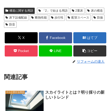
構造に関する用語
「2」で始まる用語
2重床
床の構造
床下設備配線
断熱性能
歩行性
配管スペース
防振
防音
X
Facebook
はてブ
Pocket
LINE
コピー
リフォームの達人
関連記事
スカイライトとは？明り採りの新
構造に関する用語
しいトレンド