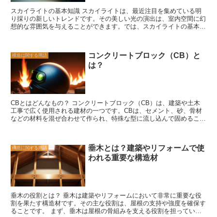
スカイライトの基本知識 スカイライトは、最近注目を集めている明
り採りの新しいトレンドです。その美しい光の演出は、室内空間に幻
想的な雰囲気を与えることができます。では、スカイライトの基本知
識について見ていきましょう。 まず、スカイライトとは、天井に設
置された窓やパネルを通じて自然光を取り入れるシステムのことで
す。これにより、室内に明るさと開放感をもたらすことができます。
コンクリートブロック（CB）と
構造に関する用語
スカイライトは、屋根の上に設置されることが一般的ですが、壁や床
は？
にも設置することができます。 スカイライトには、さまざまな種類
があります。一つは、固定型のスカイライトです。これは、固定され
た窓やパネルで、開閉することはできませんが、常に自然光を取り入
れることができます。もう一つは、開閉型のスカイライトです。これ
は、手動または自動で開閉することができ、通気や換気も可能です。
CBとはどんなもの？ コンクリートブロック（CB）は、建築や土木
スカイライトの設置には、いくつかの注意点があります。まず、設置
工事で広く使用される建材の一つです。CBは、セメント、砂、骨材
場所を選ぶ際には、日当たりや風通しの良さを考慮する必要がありま
などの材料を混ぜ合わせて作られ、特殊な型に流し込んで固めること
す。また、スカイライトのサイズや形状も重要です。小さすぎると明
で形成されます。そのため、一般的には直方体の形状をしており、一
るさが不足し、大きすぎると室内の温度や湿度がコントロールしづら
辺の長さや厚さは様々なサイズがあります。 CBは、その堅牢さと耐
くなる可能性があります。 さらに、スカイライトのメンテナンスも
久性から、建物の壁や柱、基礎などの構造部材として広く使用されて
重要です。定期的な清掃や点検を行うことで、効果的な明り採りを維
垂木とは？建築やリフォームで使
構造に関する用語
います。また、CBは非常に安価であり、施工も比較的容易なため、
持することができます。また、スカイライトにはUVカットや断熱効
われる重要な構造材
多くの建築プロジェクトで利用されています。 CBの利点の一つは、
果のあるものもありますので、適切な選択をすることも大切です。
耐火性があることです。コンクリートは高温に耐える性質があり、火
スカイライトは、自然光を取り入れることで室内の明るさや快適さを
災の際に建物の構造を保護する役割を果たします。そのため、CBを
向上させるだけでなく、エネルギー効率の向上や環境への配慮にも貢
使用することで建物の耐火性を高めることができます。 また、CBは
献します。その美しい光の演出は、心地よい空間を作り出すことがで
断熱性にも優れています。コンクリートは熱を伝えにくい性質があ
きます。ぜひ、スカイライトを取り入れて、新しいトレンドを楽しん
垂木の役割とは？ 垂木は建築やリフォームにおいて非常に重要な役
り、外部からの熱や冷気を遮断する効果があります。これにより、建
でみてください。
割を果たす構造材です。その主な役割は、屋根の支持や強度を確保す
物内部の温度を一定に保つことができ、エネルギー効率の向上にもつ
ることです。 まず、垂木は屋根の骨組みを支える役割を担っていま
ながります。 さらに、CBは耐震性にも優れています。コンクリート