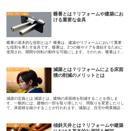
す。屋根は風や雨、雪の重みにさらされるため、強度が求められま
は地震の際にも強い力を受けることができ、建物の倒壊を防ぐ役割を
す。垂木は屋根の重みを分散し、建物全体の安定性を保つために必要
果たします。このため、地震の多い地域ではCBがよく使用されま
です。また、垂木は屋根の形状を支える役割も果たしています。例え
す。 CBは、その堅牢さ、耐久性、耐火性、断熱性、耐震性などの特
蝶番とは？リフォームや建築にお
構造に関する用語
ば、垂木の配置によって屋根の勾配や形状を調整することができま
徴から、建築や土木工事において重要な役割を果たしています。その
ける重要な金具
す。 さらに、垂木は屋根に負荷がかかった際に力を分散する役割も
利点を活かして、安全で快適な建物を作り上げることができます。
担っています。屋根には雪や風の負荷がかかることがありますが、垂
木はその負荷を均等に分散し、建物全体の強度を保つ役割を果たしま
す。また、地震などの自然災害においても、垂木は建物の耐震性を高
める役割を果たします。 さらに、垂木は断熱効果や防音効果にも貢
蝶番の基本的な役割とは？ 蝶番は、建築やリフォームにおいて重要
献しています。垂木の間に断熱材や防音材を敷くことで、屋根からの
な役割を果たす金具です。蝶番は、2つの板やドアを連結するために
熱や音の逃げを防ぎます。これにより、快適な室内環境を実現するこ
使用され、開閉や回転の動作を可能にします。そのため、蝶番はドア
とができます。 垂木は建築やリフォームにおいて欠かせない重要な
や窓、キャビネット、家具など、さまざまな場所で使用されていま
構造材です。その役割は屋根の支持や強度確保だけでなく、断熱効果
す。 蝶番の基本的な役割は、ドアや窓などの開閉をスムーズにする
や防音効果にも関わっています。建物の安定性や快適性を確保するた
ことです。蝶番は、2つの板を連結するために使用されるため、ドア
めに、垂木の適切な配置や強度の確保が必要です。
減築とは？リフォームによる床面
構造に関する用語
や窓を開閉する際には、蝶番がスムーズに動く必要があります。ま
積の削減のメリットとは
た、蝶番はドアや窓の重さを支える役割も果たしています。適切な蝶
番を使用することで、ドアや窓がしっかりと固定され、安定した動作
が可能になります。 さらに、蝶番はドアや窓の取り付けや取り外し
を容易にする役割も担っています。蝶番は、ドアや窓を取り付ける際
に使用されるため、取り外しや交換が比較的簡単に行えます。これに
減築の定義とは 減築とは、建物の床面積を削減することを指しま
より、リフォームや修理の際にも便利に使用することができます。
す。一般的には、建物の一部を取り壊したり、間取りを変更したりし
蝶番は、耐久性が求められる金具でもあります。ドアや窓は日常的に
て、床面積を縮小することが行われます。減築は、住宅や商業施設な
開閉されるため、蝶番は頻繁に使用されることになります。そのた
どさまざまな建物に適用されることがあります。 減築の主な目的
め、蝶番は耐久性が求められ、長期間にわたって頑丈に動作する必要
は、スペースの効率化とコスト削減です。例えば、家族が減少した
があります。また、蝶番は耐久性だけでなく、美しいデザインも求め
り、生活スタイルが変わったりした場合、広すぎる家を維持する必要
られます。蝶番は見える場所に取り付けられることが多いため、デザ
傾斜天井とは？リフォームや建築
構造に関する用語
はありません。床面積を削減することで、光熱費やメンテナンス費用
イン性も重要な要素となります。 蝶番の基本的な役割は、ドアや窓