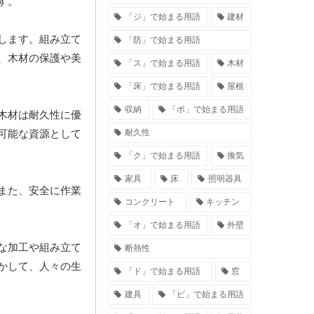
す。
「ジ」で始まる用語
建材
します。組み立て
「防」で始まる用語
、木材の保護や美
「ス」で始まる用語
木材
「床」で始まる用語
屋根
収納
「ポ」で始まる用語
木材は耐久性に優
耐久性
可能な資源として
「ク」で始まる用語
換気
家具
床
照明器具
また、安全に作業
コンクリート
キッチン
「オ」で始まる用語
外壁
な加工や組み立て
断熱性
かして、人々の生
「ド」で始まる用語
窓
建具
「ピ」で始まる用語