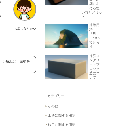
築にお
ける使
い方とメリッ
ト
建築用
大工になりたい
語
「FL」
につい
て知ろ
う
補強コ
ンクリ
。小屋組は、屋根を
ートブ
ロック
造につ
いて
カテゴリー
その他
工法に関する用語
施工に関する用語