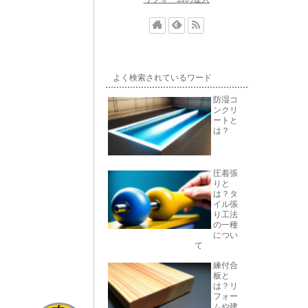
よく検索されているワード
防湿コ
ンクリ
ートと
は？
圧着張
りと
は？タ
イル張
り工法
の一種
につい
て
練付合
板と
は？リ
フォー
ムや建