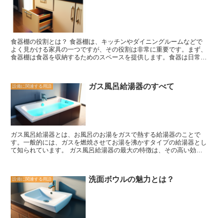
食器棚の役割とは？ 食器棚は、キッチンやダイニングルームなどで
よく見かける家具の一つですが、その役割は非常に重要です。まず、
食器棚は食器を収納するためのスペースを提供します。食器は日常的
に使用するものであり、きちんと収納されていることは、キッチンや
ダイニングルームの美しさや整理整頓の感覚を保つために欠かせませ
ん。 また、食器棚は食器を保護する役割も果たしています。食器は
ガス風呂給湯器のすべて
設備に関連する用語
割れやすいものであり、適切な収納がなされていないと、傷ついたり
割れたりする可能性が高まります。食器棚は、食器を安全に保管する
ための仕組みや素材を備えており、食器の寿命を延ばす役割を果たし
ています。 さらに、食器棚はインテリアの一部としても重要な役割
を果たしています。食器棚は、デザインや素材によって、キッチンや
ダイニングルームの雰囲気を演出することができます。木製の食器棚
ガス風呂給湯器とは、お風呂のお湯をガスで熱する給湯器のことで
は温かみがあり、ナチュラルな雰囲気を醸し出す一方、スチール製の
す。一般的には、ガスを燃焼させてお湯を沸かすタイプの給湯器とし
食器棚はモダンでスタイリッシュな印象を与えます。食器棚の選び方
て知られています。 ガス風呂給湯器の最大の特徴は、その高い効率
や配置によって、空間全体の雰囲気を変えることができるのです。
性です。ガスを燃焼させることで、短時間でお湯を沸かすことができ
食器棚は、食器の収納や保護だけでなく、インテリアの一部としても
ます。また、ガスの燃焼による熱効率の良さから、エネルギーの無駄
重要な役割を果たしています。そのため、食器棚の選び方や配置には
が少なく、経済的にも優れています。 さらに、ガス風呂給湯器は、
注意が必要です。自分の好みやライフスタイルに合った食器棚を選
洗面ボウルの魅力とは？
設備に関連する用語
連続的なお湯の供給が可能です。一度に大量のお湯を沸かすことがで
び、食器を美しく収納することで、キッチンやダイニングルームをよ
きるため、家族全員が快適にお風呂に入ることができます。また、お
り快適で魅力的な空間にすることができます。
湯の温度調節も簡単で、自分の好みに合わせて調整することができま
す。 ガス風呂給湯器は、省エネ性や使い勝手の良さだけでなく、安
全性も重要なポイントです。最新のガス風呂給湯器は、漏れや異常な