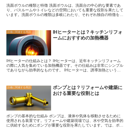
状態を検知するセンサーが搭載されており、安心して使用することが
洗面ボウルの種類と特徴 洗面ボウルは、洗面台の中心的な要素であ
できます。 ただし、ガス風呂給湯器を導入する際には、専門の業者
り、バスルームやトイレなどの空間においても重要な役割を果たして
による設置や定期的な点検が必要です。また、ガスの供給や排気の確
います。洗面ボウルの種類は多岐にわたり、それぞれ独自の特徴を持
保など、環境面の条件も考慮する必要があります。 ガス風呂給湯器
っています。 まず、一般的な洗面ボウルの種類としては、陶器製の
は、快適なお風呂の時間を提供するだけでなく、経済的でエコな選択
ものがあります。陶器製の洗面ボウルは、その美しいデザインと耐久
肢としても注目されています。家庭のお風呂環境を見直す際には、ガ
性で人気があります。また、陶器は水に対しても耐性があり、清潔さ
ス風呂給湯器の導入を検討してみる価値があります。
IHヒーターとは？キッチンリフォ
設備に関連する用語
を保ちやすいという利点もあります。さらに、陶器製の洗面ボウル
ームにおすすめの加熱機器
は、さまざまな形状や色合いで提供されており、インテリアに合わせ
て選ぶことができます。 次に、ガラス製の洗面ボウルも人気があり
ます。ガラス製の洗面ボウルは、その透明感と光沢感が特徴であり、
洗面台にエレガントな雰囲気を与えます。また、ガラス製の洗面ボウ
ルは、独特の模様や色合いがあり、個性的なデザインを楽しむことが
IHヒーターの仕組みとは？ IHヒーターは、近年キッチンリフォーム
できます。ただし、ガラスは比較的傷つきやすい素材であるため、取
の際に人気を集めている加熱機器です。その仕組みは非常にシンプル
り扱いには注意が必要です。 さらに、最近では人工大理石製の洗面
でありながら効率的なものです。 IHヒーターは、誘導加熱という原
ボウルも増えてきています。人工大理石製の洗面ボウルは、その高い
理を利用しています。誘導加熱とは、電磁誘導の原理を利用して物体
耐久性と美しい仕上がりが特徴であり、長期間使用することができま
を加熱する方法です。IHヒーターの下には、コイルが配置されてお
す。また、人工大理石は熱にも強く、傷がつきにくいため、日常の使
り、このコイルに電流が流れることで磁場が発生します。そして、鍋
用においても安心して利用することができます。 以上のように、洗
ポンプとは？リフォームや建築に
設備に関連する用語
やフライパンなどの調理器具には、磁性体が使われています。この磁
面ボウルにはさまざまな種類があり、それぞれ独自の特徴を持ってい
おける重要な役割とは
性体がコイルの磁場によって電流が発生し、その電流によって加熱が
ます。洗面ボウルを選ぶ際には、デザインや耐久性、取り扱いのしや
行われるのです。 この誘導加熱の仕組みによって、IHヒーターは非
すさなどを考慮し、自分の好みや使用環境に合ったものを選ぶことが
常に効率的な加熱が可能です。なぜなら、磁性体によって発生する電
重要です。洗面ボウルは日常の生活において頻繁に使用するものであ
流は、直接的に調理器具を加熱するため、熱エネルギーの損失が少な
るため、自分にとって使いやすいものを選ぶことで、快適なバスルー
いからです。また、IHヒーターは瞬時に加熱することができるため、
ムやトイレの空間を作り上げることができます。
ポンプの基本的な仕組み ポンプは、液体や気体を移動させるために
調理時間も短縮されます。 さらに、IHヒーターは温度調節が非常に
使用される装置です。リフォームや建築現場では、水や空気を効率的
正確であり、一定の温度を保つことができます。これは、IHヒーター
に供給するためにポンプが重要な役割を果たしています。では、ポン
が鍋やフライパンの底面に直接加熱するため、調理器具の温度と調整
プの基本的な仕組みについて見ていきましょう。 ポンプは、一般的