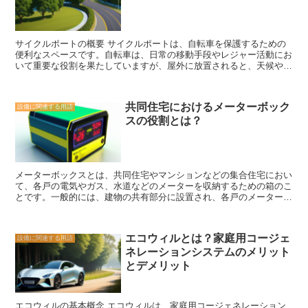
サイクルポートの概要 サイクルポートは、自転車を保護するための
便利なスペースです。自転車は、日常の移動手段やレジャー活動にお
いて重要な役割を果たしていますが、屋外に放置されると、天候や盗
難のリスクにさらされることがあります。そこで、サイクルポート
は、自転車をこれらのリスクから守るために設計されています。 サ
イクルポートは、屋根付きのスペースであり、自転車を雨や雪から守
共同住宅におけるメーターボック
設備に関連する用語
ることができます。また、太陽光や風からも保護するため、自転車の
スの役割とは？
劣化を防ぐことができます。さらに、サイクルポートは、自転車を盗
難から守るためのセキュリティ機能も備えています。一部のサイクル
ポートには、鍵付きのドアや監視カメラなどが装備されており、自転
車の安全性を高めることができます。 サイクルポートは、個人の家
庭やアパート、オフィスビルなど、さまざまな場所に設置することが
メーターボックスとは、共同住宅やマンションなどの集合住宅におい
できます。また、サイクルポートは、自転車だけでなく、スクーター
て、各戸の電気やガス、水道などのメーターを収納するための箱のこ
やバイクなどの二輪車も保護することができます。さらに、サイクル
とです。一般的には、建物の共有部分に設置され、各戸のメーターが
ポートは、自転車の収納スペースとしてだけでなく、修理やメンテナ
一箇所にまとめられています。 メーターボックスの役割は、主に以
ンスのための作業スペースとしても利用することができます。 サイ
下の3つです。 1. メーターの保護 メーターボックスは、メーターを
クルポートは、自転車愛好家や自転車を頻繁に利用する人々にとっ
外部の環境から保護する役割を果たしています。屋外に設置される場
て、非常に便利なスペースです。自転車を長く美しく保つためには、
エコウィルとは？家庭用コージェ
設備に関連する用語
合は、雨や風、紫外線などの影響からメーターを守ります。また、防
適切な保護が必要です。サイクルポートは、その保護を提供するだけ
ネレーションシステムのメリット
犯上の観点からも重要な役割を果たしており、不正な操作や盗難から
でなく、自転車の安全性も高めることができます。自転車を所有して
メーターを守る役割もあります。 2. 測定データの集約 メーターボッ
いる人々にとって、サイクルポートは欠かせない存在と言えるでしょ
とデメリット
クスには、各戸のメーターからの測定データを集約する機能がありま
う。
す。これにより、管理会社や供給事業者は、一箇所から全戸の使用量
や料金を確認することができます。また、メーターボックスには通信
エコウィルの基本概念 エコウィルは、家庭用コージェネレーション
機能が備わっている場合もあり、遠隔でデータを収集することが可能