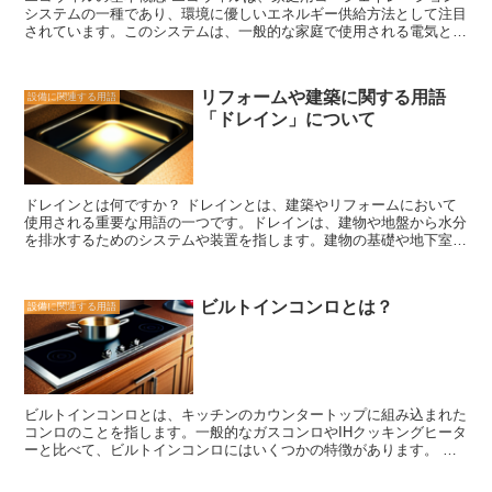
システムの一種であり、環境に優しいエネルギー供給方法として注目
です。 3. 安全確保 メーターボックスには、電気やガス、水道などの
されています。このシステムは、一般的な家庭で使用される電気と熱
供給を制御するための安全装置が設置されています。例えば、電気の
を同時に生み出すことができます。 エコウィルの基本的な概念は、
場合はブレーカーや遮断器が設けられており、異常な電流や漏電が発
効率的なエネルギー利用です。従来の電力供給方法では、発電所で発
生した場合に自動的に電源を遮断します。これにより、火災や事故の
電された電気は送電線を通じて家庭に供給されます。しかし、この送
リスクを低減する役割を果たしています。 以上のように、メーター
リフォームや建築に関する用語
設備に関連する用語
電過程でエネルギーの損失が発生し、効率が低下します。一方、エコ
ボックスは共同住宅において重要な役割を果たしています。メーター
「ドレイン」について
ウィルは家庭内で電気を発生させるため、送電損失を最小限に抑える
の保護や測定データの集約、安全確保など、住民の利便性や安全性を
ことができます。 また、エコウィルは熱も同時に生み出すことがで
確保するために欠かせない存在です。適切な管理と定期的な点検・メ
きます。この熱は、家庭の暖房や給湯に利用することができます。従
ンテナンスが行われることで、円滑な供給と安全な生活環境を提供す
来の暖房方法では、燃料を燃やして熱を生み出すため、効率が低くエ
ることができます。
ネルギーの無駄が生じます。しかし、エコウィルは電気の発生過程で
ドレインとは何ですか？ ドレインとは、建築やリフォームにおいて
生じる熱を利用するため、効率的な暖房が可能です。 エコウィルの
使用される重要な用語の一つです。ドレインは、建物や地盤から水分
利点は、まずエネルギーの効率的な利用にあります。送電損失を抑え
を排水するためのシステムや装置を指します。建物の基礎や地下室な
ることで、より少ないエネルギーで家庭の電力需要を満たすことがで
ど、水が溜まりやすい場所に設置されることが一般的です。 ドレイ
きます。また、同時に熱を生み出すことで、暖房や給湯にも利用でき
ンの主な目的は、建物や地盤の水害を防ぐことです。雨水や地下水が
るため、エネルギーの無駄が少なくなります。 一方、エコウィルの
建物内部に浸入することで、建物の損傷やカビの発生などの問題が生
デメリットも存在します。まず、導入コストが高いことが挙げられま
ビルトインコンロとは？
設備に関連する用語
じる可能性があります。ドレインは、これらの水分を効果的に排水
す。エコウィルは高度な技術を使用しており、設置やメンテナンスに
し、建物を守る役割を果たします。 ドレインの種類には、フレンチ
も専門知識が必要です。そのため、初期投資が大きくなる可能性があ
ドレインやサンプドレインなどがあります。フレンチドレインは、地
ります。 また、エコウィルは家庭の電力需要に応じて設計されてい
下に埋設された排水管で構成されており、地下水を集めて排水する仕
るため、大規模な電力需要がある場合には十分な供給ができない可能
組みです。一方、サンプドレインは、建物の基礎周辺に設置される排
性があります。そのため、家庭の電力需要を正確に把握し、適切なサ
水管で、地下水を効果的に排水する役割を果たします。 ドレインの
イズのエコウィルを選ぶことが重要です。 エコウィルは、環境に優
ビルトインコンロとは、キッチンのカウンタートップに組み込まれた
設置は、建築やリフォームの際に重要な要素となります。適切なドレ
しいエネルギー供給方法として注目されていますが、利点とデメリッ
コンロのことを指します。一般的なガスコンロやIHクッキングヒータ
インの設置により、建物や地盤の水害を防ぐことができます。また、
トを理解した上で導入を検討することが重要です。エネルギーの効率
ーと比べて、ビルトインコンロにはいくつかの特徴があります。 ま
ドレインの定期的なメンテナンスも重要です。詰まりや劣化が起こる
的な利用と環境への負荷の軽減を目指す方にとって、エコウィルは魅
ず、ビルトインコンロの特徴の一つは、スペースの節約です。キッチ
と、ドレインの機能が低下し、水害のリスクが高まる可能性がありま
力的な選択肢となるでしょう。
ンのカウンタートップにコンロが組み込まれているため、スペースを
す。 建築やリフォームを行う際には、ドレインの設置やメンテナン