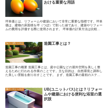
おける重要な用語
を取り付ける作業です。また、ガラスの割れや傷などがある場合に
家の協力が不可欠です。建築一式工事を行う際には、建物の用途や予
は、交換作業も行われます。ガラスの種類やサイズによって、取り付
算、地域の法規制などを考慮しながら、最適な設計や施工方法を選択
けや交換の方法も異なるため、専門知識と技術が求められます。 さ
する必要があります。建築一式工事は、建物の完成度や品質に大きく
らに、ガラスの加工や製作を行う「ガラス加工工事もあります。これ
影響を与えるため、信頼できる専門家との協力が重要です。
は、建物の設計やデザインに合わせて、ガラスをカットしたり、曲げ
坪単価とは、リフォームや建築において非常に重要な指標です。坪単
たり、彫刻したりする作業です。ガラスの形状やデザインによって、
価は、建物の床面積を坪（つぼ）で割った値であり、建築やリフォー
建物の印象や雰囲気を大きく変えることができます。 ガラス工事
ムの費用を評価する際に使用されます。 坪単価の計算方法は比較的
は、専門的な知識や技術が必要なため、プロのガラス工事業者に依頼
簡単です。まず、建物の床面積を坪に換算します。一般的には、1坪
することが一般的です。また、ガラスの種類や用途によっては、法律
は約3.3平方メートルです。次に、建築やリフォームの総費用を床面
や規制に基づいた施工が求められる場合もあります。そのため、信頼
積で割ります。これにより、坪単価が算出されます。 坪単価は、建
性のある業者を選ぶことが重要です。 ガラス工事は、建物の美しさ
造園工事とは？
施工に関する用語
築やリフォームの予算を立てる際に非常に役立ちます。例えば、ある
や機能性を高めるために欠かせない工事です。専門的な知識と技術を
建物の床面積が100坪で、総費用が1,000万円だとします。この場
持ったプロのガラス工事業者に依頼し、安心して工事を進めることが
合、坪単価は100万円となります。この坪単価を基に、他の建物やリ
大切です。建物の価値を高めるためにも、ガラス工事には適切な予算
フォームプロジェクトの予算を見積もることができます。 坪単価
と時間をかけることをおすすめします。
は、建築やリフォームの品質や仕様によっても変動します。高級な素
材や設備を使用する場合は、坪単価が高くなる傾向があります。ま
造園工事の概要 造園工事とは、庭や公園などの屋外空間を美しく整
た、地域によっても坪単価は異なることがあります。都心部や人気の
えるために行われる作業のことです。主な目的は、自然環境と調和し
ある地域では、坪単価が高くなることが一般的です。 坪単価を理解
た美しい景観を創り出すことです。 まず、造園工事の最初のステッ
することは、建築やリフォームの予算管理において非常に重要です。
プは、計画の立案です。この段階では、クライアントの要望や予算、
坪単価を把握することで、予算の範囲内でプロジェクトを進めること
地形や環境条件などを考慮して、具体的なデザインを作成します。デ
ができます。また、坪単価を比較することで、異なる建築業者やリフ
ザインには、植栽計画や地形の変更、道路や歩道の配置などが含まれ
ォーム会社の見積もりを客観的に評価することも可能です。 坪単価
UB(ユニットバス)とは？リフォー
施工に関する用語
ます。 次に、実際の工事が始まります。まずは、地面の整備から始
は、建築やリフォームにおける重要な用語であり、予算管理や見積も
ムや建築における便利な浴室の選
めます。不要な草や木を除去し、地面を平らに整えます。また、必要
りの際に活用されます。建築やリフォームを検討している方は、坪単
に応じて排水設備や灌漑システムなどのインフラを整備します。 そ
価について理解し、予算管理に役立てることをおすすめします。
択肢
の後、植栽作業が行われます。植物は、景観において非常に重要な要
素です。植栽計画に基づいて、適切な場所に樹木や花壇を配置しま