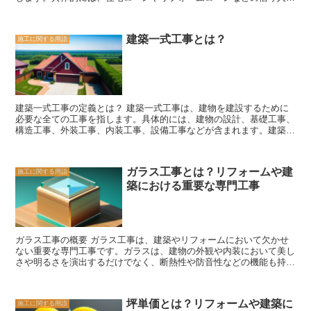
をする際に、その金利が適用される工事のことを指します。 基準金
利適用工事は、借り入れの際に非常に重要な要素です。なぜなら、金
利が高い場合は返済額が増えてしまい、結果として負担が大きくなっ
建築一式工事とは？
施工に関する用語
てしまうからです。そのため、基準金利適用工事を選ぶ際には、金利
の比較や計算をしっかりと行うことが重要です。 基準金利適用工事
を選ぶ際には、まず金利の比較を行うことが大切です。複数の金融機
関やローン商品の金利を比較し、最も低い金利を選ぶことが理想的で
す。また、金利だけでなく、返済期間や返済方法なども考慮すること
が重要です。自分の経済状況やライフスタイルに合った返済条件を選
建築一式工事の定義とは？ 建築一式工事は、建物を建設するために
ぶことが、将来の負担を軽減するために必要です。 さらに、基準金
必要な全ての工事を指します。具体的には、建物の設計、基礎工事、
利適用工事を選ぶ際には、金利の計算も行うことが重要です。金利の
構造工事、外装工事、内装工事、設備工事などが含まれます。建築一
計算は、借り入れ金額や返済期間、金利の割合などを考慮して行いま
式工事は、建物を完成させるために必要な全ての要素を網羅してお
す。計算結果を比較し、返済額や総返済額を把握することで、自分に
り、建物の耐久性や機能性を確保するために欠かせないものです。
とって最も負担の少ない基準金利適用工事を選ぶことができます。
建築一式工事は、建築業者や建築士などの専門家によって行われま
基準金利適用工事は、リフォームや建築において重要なポイントで
ガラス工事とは？リフォームや建
施工に関する用語
す。まず、建物の設計が行われ、建物の形状や構造、設備などが計画
す。金利の比較や計算をしっかりと行い、自分にとって最も負担の少
築における重要な専門工事
されます。次に、基礎工事が行われ、建物の土台となる基礎が作られ
ない基準金利適用工事を選ぶことが大切です。将来の負担を軽減する
ます。基礎工事が完了したら、構造工事が行われ、建物の骨組みが組
ためにも、慎重な選択を行いましょう。
まれます。外装工事では、建物の外観や外壁、屋根などが仕上げられ
ます。内装工事では、建物の内部の仕上げや間仕切り、床や壁の仕上
げなどが行われます。最後に、設備工事が行われ、電気や水道、空調
ガラス工事の概要 ガラス工事は、建築やリフォームにおいて欠かせ
などの設備が設置されます。 建築一式工事は、建物の品質や安全性
ない重要な専門工事です。ガラスは、建物の外観や内装において美し
を確保するために重要な役割を果たしています。建物は長期間にわた
さや明るさを演出するだけでなく、断熱性や防音性などの機能も持っ
って使用されるため、耐久性や機能性が求められます。また、建物は
ています。そのため、ガラス工事は建物の快適性や安全性を確保する
人々が生活や仕事を行う場所であり、快適な環境を提供する必要があ
ために欠かせない作業となっています。 ガラス工事には、さまざま
ります。そのため、建築一式工事は、建物の設計や施工において高い
な種類があります。まず、ガラスの取り付けや交換を行う「ガラス取
技術と知識が求められる仕事です。 建築一式工事は、建物の完成ま
坪単価とは？リフォームや建築に
施工に関する用語
り付け工事があります。これは、建物の窓やドア、壁面などにガラス
でのプロセスを一貫して担当するため、建築業者や建築士などの専門