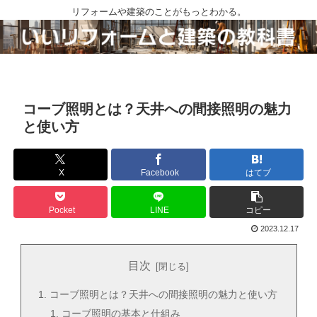
リフォームや建築のことがもっとわかる。
コーブ照明とは？天井への間接照明の魅力
と使い方
X
Facebook
はてブ
Pocket
LINE
コピー
2023.12.17
目次
コーブ照明とは？天井への間接照明の魅力と使い方
コーブ照明の基本と仕組み