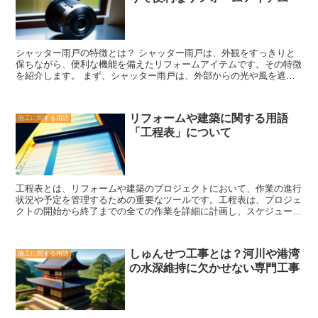
ことができます。敷地内に余裕がある場合、カーポートを設置するこ
とで、車庫や倉庫を別途建てる必要がなくなります。これにより、ス
ペースの有効活用ができます。 カーポートは、デザイン性も重要な
ポイントです。様々な素材や形状のカーポートが市場に出ており、自
シャッター雨戸の特徴とは？ シャッター雨戸は、外観をすっきりと
宅の外観に合わせて選ぶことができます。木製のカーポートは、自然
保ちながら、便利な機能を備えたリフォームアイテムです。その特徴
な雰囲気を演出し、石やレンガのカーポートは、モダンな印象を与え
を紹介します。 まず、シャッター雨戸は、外部からの光や風を遮る
ます。また、カーポートには屋根にソーラーパネルを設置することも
ことができます。これにより、室内の温度や湿度を調節することがで
でき、エネルギーの自給自足にも貢献します。 カーポートは、車を
き、快適な環境を保つことができます。また、外部の騒音を軽減する
保護するだけでなく、生活の利便性やデザイン性を高めることができ
効果もありますので、静かな空間を作り出すことができます。 さら
る素晴らしいアイテムです。敷地内にスペースがある場合は、ぜひ検
リフォームや建築に関する用語
施工に関する用語
に、シャッター雨戸は、防犯対策にもなります。シャッターを閉める
討してみてください。
「工程表」について
ことで、窓を守ることができます。特に、不在時や夜間には、シャッ
ターを閉めることで、侵入者を防ぐことができます。また、シャッタ
ー雨戸は、頑丈な素材で作られているため、外部からの衝撃にも耐え
ることができます。 さらに、シャッター雨戸は、メンテナンスが簡
単です。汚れが付いた場合は、水で洗うだけで綺麗になります。ま
工程表とは、リフォームや建築のプロジェクトにおいて、作業の進行
た、塗装が剥げた場合も、簡単に塗り直すことができます。そのた
状況や予定を管理するための重要なツールです。工程表は、プロジェ
め、長期間にわたって美しい外観を保つことができます。 最後に、
クトの開始から終了までの全ての作業を詳細に計画し、スケジュール
シャッター雨戸は、デザイン性にも優れています。様々な色やデザイ
を立てるために使用されます。 工程表には、各作業の開始日、終了
ンのシャッター雨戸があり、建物の外観に合わせて選ぶことができま
日、担当者、必要な資材や設備などが記載されています。これによ
す。また、シャッターの開閉もスムーズで、使い勝手も良いです。
り、プロジェクトの進行状況を把握し、遅延や予算超過などの問題を
以上が、シャッター雨戸の特徴です。外観をすっきりと保ちながら、
しゅんせつ工事とは？河川や港湾
施工に関する用語
事前に予測することができます。また、工程表は作業の優先順位を明
便利な機能を備えたシャッター雨戸は、リフォームの際に検討してみ
の水深維持に欠かせない専門工事
確にするため、効率的な作業の進行をサポートします。 工程表は、
る価値があります。
プロジェクトの全体像を把握するだけでなく、各作業の依存関係も明
確に示しています。つまり、ある作業が完了しなければ次の作業が始
まることができないという関係性を示しています。これにより、作業
の順序を正確に把握し、スムーズな進行を図ることができます。 さ