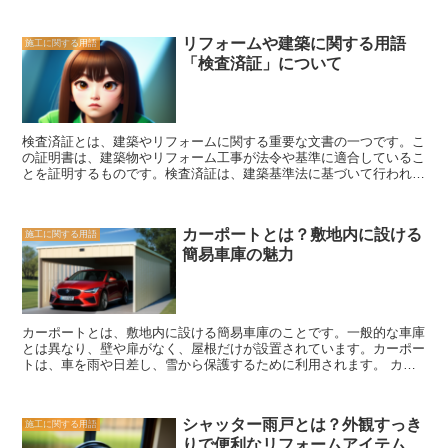
ます。 まず、ガレージ工事の最初のステップは、計画の立案です。
ガレージの用途やサイズ、デザインなどを考慮し、具体的なプランを
リフォームや建築に関する用語
施工に関する用語
作成します。また、予算や工期なども考慮しながら、最適な計画を立
「検査済証」について
てることが重要です。 次に、ガレージの基礎工事が行われます。ガ
レージは重い乗り物を支えるため、しっかりとした基礎が必要です。
基礎工事では、地盤の調査や適切な材料の選定、施工方法の決定など
が行われます。また、排水や電気などの設備も考慮しながら基礎工事
を進めます。 その後、ガレージの骨組みや壁、屋根などの構造部分
検査済証とは、建築やリフォームに関する重要な文書の一つです。こ
の工事が行われます。骨組みは、耐久性や安全性を考慮して設計さ
の証明書は、建築物やリフォーム工事が法令や基準に適合しているこ
れ、適切な材料で組み立てられます。壁や屋根は、断熱性や防水性を
とを証明するものです。検査済証は、建築基準法に基づいて行われる
考慮して施工されます。 最後に、内装や設備の工事が行われます。
建築物の検査やリフォーム工事の検査を受けた後に発行されます。
内装では、床や壁の仕上げ、照明や換気設備の設置などが行われま
検査済証は、建築物の安全性や耐久性、環境への配慮など、さまざま
す。また、設備では、電気や水道、排水などの設備を整えます。 ガ
な要素を評価するために行われる検査の結果に基づいて発行されま
レージ工事は、専門知識や技術が必要な作業です。安全性や耐久性を
カーポートとは？敷地内に設ける
施工に関する用語
す。この証明書は、建築物の所有者や入居者にとって重要なものであ
確保するためにも、信頼できる施工業者に依頼することが重要です。
簡易車庫の魅力
り、建築物の品質や安全性を保証するものとして信頼されています。
また、ガレージの用途やデザインに合わせて、機能的で快適な空間を
検査済証の取得は、建築物の所有者やリフォーム業者にとって義務付
作ることも大切です。ガレージ工事は、快適な生活や作業環境を実現
けられています。建築物の新築や大規模な改修工事を行う場合には、
するための重要な要素と言えます。
建築主や施工業者は、建築基準法に基づく検査を受ける必要がありま
す。検査は、建築物の設計や施工の段階で行われ、建築基準法に適合
カーポートとは、敷地内に設ける簡易車庫のことです。一般的な車庫
していることが確認された場合に、検査済証が発行されます。 検査
とは異なり、壁や扉がなく、屋根だけが設置されています。カーポー
済証は、建築物の完成後にも定期的な点検や検査を受けることが求め
トは、車を雨や日差し、雪から保護するために利用されます。 カー
られます。これにより、建築物の安全性や耐久性が維持され、長期に
ポートの魅力は、そのシンプルさと使い勝手にあります。壁や扉がな
わたって安心して利用することができます。 検査済証は、建築物の
いため、車の出し入れが非常にスムーズです。また、屋根があるた
所有者や入居者にとって重要な文書です。建築物の品質や安全性を保
め、雨や日差し、雪から車を守ることができます。これにより、車の
証するものとして、検査済証の取得は欠かせません。建築やリフォー
シャッター雨戸とは？外観すっき
施工に関する用語
塗装や内装の劣化を防ぐことができます。 さらに、カーポートは車
ムを行う際には、検査済証の取得に十分な注意を払い、法令や基準に
りで便利なリフォームアイテム
だけでなく、バイクや自転車、荷物などを保管するためにも利用する
適合した建築物を作り上げることが大切です。