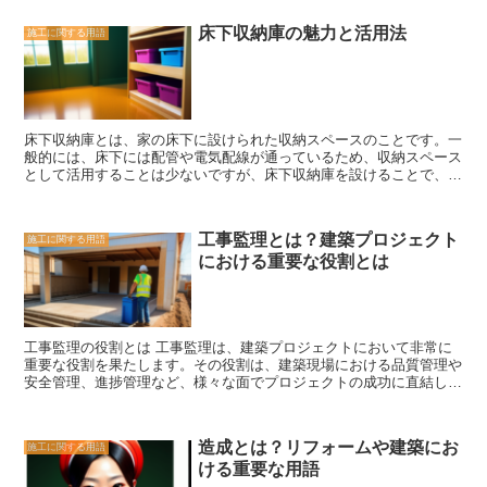
は、まず建物の設計段階から始まります。建物の用途やデザインに合
と高さを持っています。また、ガレージには十分な換気や照明が必要
わせて、どのような建具を使用するかが決定されます。その後、建具
です。 ガレージは、車を保管するだけでなく、様々な用途に利用す
床下収納庫の魅力と活用法
施工に関する用語
の製造や加工が行われ、現場に運ばれます。建具工事の現場では、建
ることができる便利なスペースです。自宅の一部として活用するか、
具を正確に取り付けるために、専門の技術や道具が必要とされます。
ビジネスに利用するかは個々のニーズによって異なりますが、ガレー
建具工事の具体的な作業内容は、建具の取り付けや調整、動作確認な
ジの基本的な定義は、車を保管するための建物やスペースということ
どが含まれます。ドアの場合、建物の入り口や各部屋の出入り口に取
です。
り付けられます。窓の場合、建物の外部と内部をつなぐ役割を果たし
ます。階段の手すりは、安全性を確保するために設置されます。 建
床下収納庫とは、家の床下に設けられた収納スペースのことです。一
具工事は、建物の利用者にとって重要な役割を果たすだけでなく、建
般的には、床下には配管や電気配線が通っているため、収納スペース
物のデザインや雰囲気にも大きく影響を与えます。建具の種類や素
として活用することは少ないですが、床下収納庫を設けることで、無
材、色合いなどを選ぶことで、建物の印象を変えることができます。
駄なスペースを有効活用することができます。 床下収納庫の魅力
また、建具の取り付け位置や開閉方法なども、利便性や快適性に影響
は、まずその収納力です。床下は通常、無駄なスペースとなっている
を与えます。 建具工事は、建物の完成度を高めるために欠かせない
ことが多く、収納スペースが不足している家庭にとっては、貴重な収
作業です。建物の設計段階から始まり、建具の製造や加工、取り付
工事監理とは？建築プロジェクト
施工に関する用語
納場所となります。季節ごとの衣類や家庭用品、スポーツ用具など、
け、調整などの工程を経て、建物の利用者が快適に利用できる状態に
における重要な役割とは
使わない時にはしまっておきたいものを収納するのに最適です。 ま
なります。建具工事は専門の技術や道具が必要とされるため、信頼で
た、床下収納庫は、家の中に収納スペースを作ることなく、スッキリ
きる専門業者に依頼することが重要です。
とした空間を保つことができます。家具や棚を置くことなく、床下に
収納することで、部屋の広さを確保することができます。特に、小さ
なお部屋や狭い玄関など、スペースに制約がある場所での活用には最
工事監理の役割とは 工事監理は、建築プロジェクトにおいて非常に
適です。 さらに、床下収納庫は、収納物を保護する役割も果たしま
重要な役割を果たします。その役割は、建築現場における品質管理や
す。床下は通常、湿気や温度の変化が起こりやすい場所ですが、床下
安全管理、進捗管理など、様々な面でプロジェクトの成功に直結して
収納庫は適切な断熱材や通気性を考慮して作られているため、収納物
います。 まず、品質管理においては、工事監理は建築基準や設計図
を劣化や傷みから守ることができます。特に、衣類や書類など、湿気
面に基づいて、施工の品質を確保する役割を担っています。施工中に
に弱いものを収納するのに適しています。 床下収納庫の活用法は
生じる問題や不具合を早期に発見し、適切な対策を講じることで、建
様々です。例えば、季節ごとの衣類や布団をしまっておくことで、ク
造成とは？リフォームや建築にお
施工に関する用語
物の品質を向上させることが求められます。 また、安全管理も工事
ローゼットや押し入れのスペースを確保することができます。また、
ける重要な用語
監理の重要な役割です。建築現場は危険な場所であり、作業員や関係
家庭用品やキッチン用品、掃除道具などを収納することで、キッチン
者の安全を確保することが求められます。工事監理は、安全基準の遵