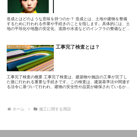
やリビングなどのスペースを広く使うことができます。 床下収納庫
守や安全教育の実施、危険箇所の管理などを行い、事故や災害の予防
は、無駄なスペースを有効活用するだけでなく、家の中をスッキリと
に努めます。 さらに、進捗管理も工事監理の重要な役割です。工事
保ち、収納物を保護する役割も果たします。家庭の収納スペースに困
の進捗状況を把握し、スケジュール通りに工程が進んでいるかを管理
っている方や、スペースを有効活用したい方には、ぜひ床下収納庫の
造成とはどのような意味を持つのか？ 造成とは、土地や建物を整備
することで、プロジェクトの遅延や予算超過を防ぐことができます。
導入を検討してみてはいかがでしょうか。
するために行われる作業や手続きのことを指します。具体的には、土
工事監理は、施工業者とのコミュニケーションを図りながら、工程管
地の平坦化や地盤の安定化、道路や水道などのインフラの整備などが
理や調整を行います。 工事監理は、建築プロジェクトの成功に欠か
含まれます。 まず、土地の平坦化は、建物を建てるために必要な土
せない役割です。品質管理、安全管理、進捗管理など、様々な面でプ
地の形状を整える作業です。地盤の傾斜や凹凸を均すことで、建物の
ロジェクトの円滑な進行をサポートします。建築現場におけるトラブ
基礎工事や敷地の利用性を向上させることができます。また、地盤の
ルや問題の早期解決に貢献し、高品質な建物の完成を実現するため
工事完了検査とは？
施工に関する用語
安定化も重要な要素です。地震や地盤沈下などのリスクを軽減するた
に、工事監理の役割は重要な存在と言えるでしょう。
めに、地盤改良や地下水の管理などが行われます。 さらに、道路や
水道などのインフラの整備も造成の一環です。道路は、建物へのアク
セスや交通の円滑化を目的として整備されます。また、水道は生活に
欠かせないインフラであり、建物に水を供給するために整備されま
す。これらのインフラの整備により、快適な生活環境を実現すること
工事完了検査の概要 工事完了検査は、建築物や施設の工事が完了し
ができます。 造成は、リフォームや建築において欠かせない重要な
た後に行われる重要な手続きです。この検査は、建築基準法や関連す
工程です。土地や建物の状態に合わせて適切な造成を行うことで、安
る法令に基づいて行われ、建物の安全性や品質が確保されているかを
全性や利便性を向上させることができます。また、周辺環境や地域の
確認するために行われます。 工事完了検査は、建築主や施工業者、
特性にも配慮しながら造成を行うことで、地域の景観や魅力を保持し
建築士などの関係者が参加して行われます。検査の内容は、建物の構
ながら発展させることができます。 以上のように、造成は建物や土
造や設備、防火対策、衛生環境など、さまざまな要素を網羅していま
地の整備において欠かせない重要な要素です。適切な造成を行うこと
す。検査の結果は、合格または不合格として判定され、合格した場合
で、安全で快適な生活環境を実現することができます。リフォームや
ホーム
施工に関する用語
は建築物の使用が許可されます。 工事完了検査では、建物の設計図
建築を考えている方は、造成にも注目し、専門家のアドバイスを受け
や施工記録、材料の検査結果などが確認されます。また、建物の外観
ながら計画を進めることをおすすめします。
や内部の仕上げ、設備の動作確認なども行われます。さらに、防火対
策や衛生環境に関する法令の遵守も確認されます。 工事完了検査
は、建物の安全性や品質を確保するために非常に重要な手続きです。
検査の結果によっては、改修や修正が必要となる場合もあります。建