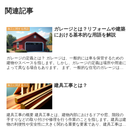
関連記事
ガレージとは？リフォームや建築
施工に関する用語
における基本的な用語を解説
ガレージの定義とは？ ガレージは、一般的には車を保管するための
建物やスペースを指します。しかし、ガレージの定義は場所や用途に
よって異なる場合もあります。 まず、一般的な住宅のガレージは、
車を保管するための屋根付きのスペースです。車を雨や日差しから守
るだけでなく、盗難や損傷からも守る役割を果たします。また、ガレ
ージは車のメンテナンスや修理作業を行うためのスペースとしても利
建具工事とは？
施工に関する用語
用されます。 一方、商業用のガレージは、自動車修理工場や駐車場
など、車に関連するビジネスを営むための施設です。これらのガレー
ジは、大規模なスペースや特殊な設備を備えており、多くの車両を保
管・修理・駐車することができます。 さらに、最近ではガレージを
リフォームして、住宅の一部として利用する人も増えています。例え
ば、ガレージをホームオフィスやワークショップにすることで、自宅
建具工事の概要 建具工事とは、建物内部におけるドアや窓、階段の
で仕事や趣味に没頭することができます。また、ガレージを追加の居
手すりなどの取り付けや修理を行う作業のことを指します。建具は建
住スペースとして利用することもあります。 ガレージの設計や構造
物の利便性や安全性に大きく関わる重要な要素であり、建具工事は建
は、地域や建築基準によって異なる場合があります。一般的には、ガ
物の完成度や快適性を高めるために欠かせない作業です。 建具工事
レージは車両の出入りがしやすいように設計されており、十分な広さ