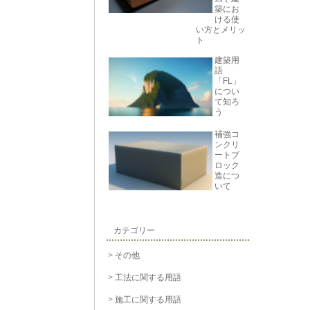
築にお
ける使
い方とメリッ
ト
建築用
語
「FL」
につい
て知ろ
う
補強コ
ンクリ
ートブ
ロック
造につ
いて
カテゴリー
その他
工法に関する用語
施工に関する用語