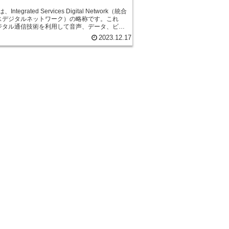
、Integrated Services Digital Network（統合
スデジタルネットワーク）の略称です。これ
ジタル通信技術を利用して音声、データ、ビデ
のさまざまな通信サービスを統合したネットワ
2023.12.17
に比べて高速で信頼
い通信を提供します。これは、デジタル信号を
るため、ノイズやエコーの影響を受けにくく、
な通話品質を実現することができます。また、
転送速度も高く、大容量のファイルを高速で送
きます。 ISDNは、ビジネスや個人の
とって便利な通信手段です。ビジネスでは、オ
内の通信環境を改善するために使用されます。
、ISDNを使用することで、複数の電話回線を一
線にまとめることができます。これにより、通
削減することができます。 また、ISDNは、
オフィスやリモートワーカーにとっても便利で
速なデータ転送速度を活用することで、遠隔地
もスムーズなオンライン会議やファイル共有が
、ISDNは現在では古い技術と
つあります。インターネットの普及により、よ
で安価な通信手段が登場しています。光ファイ
ブロードバンドインターネットなどの技術が進
り高速な通信環境が提供されています。 その
ISDNは徐々に廃れていく可能性があります。し
一部の地域や特定の業界ではまだ使用されてい
もあります。また、ISDNを利用している既存の
ムを刷新するには、時間と費用がかかるため、
は姿を消すまでにはまだ時間がかかるかもしれ
て、過去