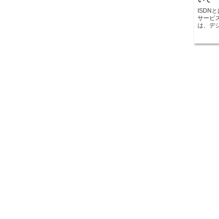
ISDNとは
サービ
は、デ
オなど
ークです。 ISDNは、アナログ回線
性の高
使用す
クリア
データ
受信することがで
両方に
フィス
例えば
つの回
信コストを
ホーム
す。高
からで
可能になります。 しかし
なりつ
り高速
バーや
化し、よ
ため、
かし、
る場合
システ
完全に
ません。 ISDNは、通信技術の進化の一環とし