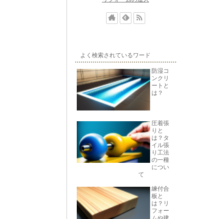
よく検索されているワード
防湿コ
ンクリ
ートと
は？
圧着張
りと
は？タ
イル張
り工法
の一種
につい
て
練付合
板と
は？リ
フォー
ムや建