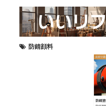
防錆顔料
資材や建
防錆塗
防錆塗料の基本知識