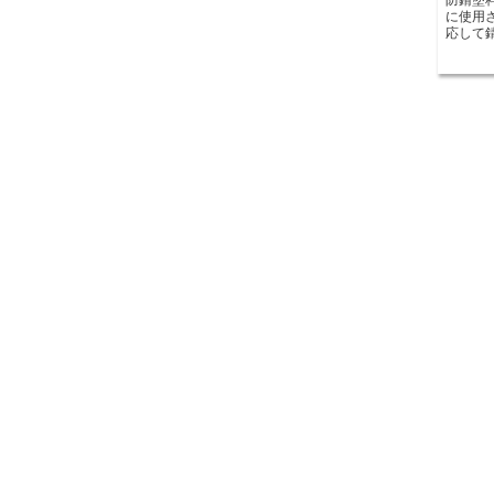
に使用
応して
を防ぐ役割を果
類があ
ます。 まず、防錆塗料は耐久性が高いことが求められ
ます。
される
た、耐
劣化を防ぐこ
塗布し
な厚さ
短いこ
し、塗
た、防
害な化
えない
機系防
います。 最後に、防錆塗料はコスト効率も考
す。耐
される
効果的な量
金属の
ために
正しく
わたっ