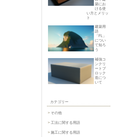
築にお
ける使
い方とメリッ
ト
建築用
語
「FL」
につい
て知ろ
う
補強コ
ンクリ
ートブ
ロック
造につ
いて
カテゴリー
その他
工法に関する用語
施工に関する用語