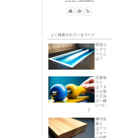
よく検索されているワード
防湿コ
ンクリ
ートと
は？
圧着張
りと
は？タ
イル張
り工法
の一種
につい
て
練付合
板と
は？リ
フォー
ムや建