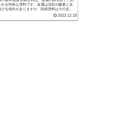
される特殊な塗料です。金属は湿気や酸素と反
錆びる傾向がありますが、防錆塗料はその反応
たします。 防錆塗料にはさまざまな種
2023.12.18
りますが、一般的には以下のような特徴があり
屋外で使用される場合や、水や化学物質にさら
場合でも効果を発揮する必要があります。ま
候性も重要な要素であり、太陽光や風雨による
とが求められます。 さらに、防錆塗料は
やすいことも重要です。塗布する際には、均一
で塗ることが求められます。また、乾燥時間が
とも望まれます。これにより、作業効率が向上
装作業の時間を短縮することができます。 ま
錆塗料は環境に優しいことも求められます。有
学物質を含まず、人体や自然環境に悪影響を与
ことが重要です。近年では、水性防錆塗料や無
錆塗料など、環境に配慮した製品も増えてきて
慮されま
久性や効果を保ちながら、経済的な価格で提供
ことが求められます。また、塗布面積に対して
を使用することも重要です。 防錆塗料は、
寿命を延ばし、メンテナンスの負担を軽減する
欠かせない存在です。適切な防錆塗料を選び、
塗布することで、金属の錆びを防ぎ、長期間に
て美しい状態を保つことができます。