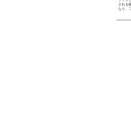
される
なり、
り、暖
す。 ファンヒーターの魅力は、その効率性にありま
す。フ
できる
また、
移動や
いたい場
ァンヒ
ファン
止機能
きます
いため、長
ヒータ
ファン
全体を
暖房器
た、一
マー機
ができます。 ファンヒーター
エネ性
な温か
ファン
くださ