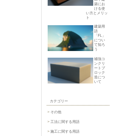
築にお
ける使
い方とメリッ
ト
建築用
語
「FL」
につい
て知ろ
う
補強コ
ンクリ
ートブ
ロック
造につ
いて
カテゴリー
その他
工法に関する用語
施工に関する用語