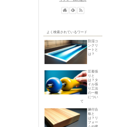
よく検索されているワード
防湿コ
ンクリ
ートと
は？
圧着張
りと
は？タ
イル張
り工法
の一種
につい
て
練付合
板と
は？リ
フォー
ムや建