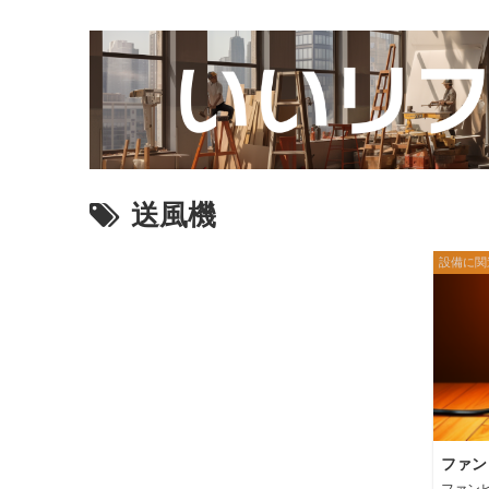
送風機
設備に関
ファン
ファン