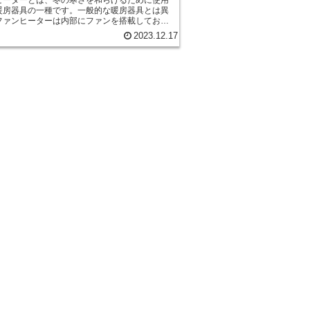
暖房器具の一種です。一般的な暖房器具とは異
ファンヒーターは内部にファンを搭載してお
かい空気を効率的に循環させることができま
2023.12.17
ァンヒーターは、短時間で部屋を暖めることが
ため、急な寒さにも対応することができます。
ファンヒーターはコンパクトなサイズであり、
収納も簡単です。そのため、部屋のどこでも使
所に移動させることができます。 さらに、フ
ーターは安全性にも配慮されています。多くの
ヒーターには、過熱防止機能や転倒時の自動停
が備わっており、万が一の事故を防ぐことがで
。また、ファンヒーターはオーバーヒートしな
時間使用しても安心です。 さらに、ファン
ーは省エネ性も高いです。ファンヒーターは、
によって暖かい空気を循環させることで、部屋
均一に暖めることができます。そのため、他の
具と比べて電力消費量が少なくなります。ま
部のファンヒーターには、温度調節機能やタイ
能が備わっており、より効率的に使用すること
は、効率性、安全性、省
という魅力を持っています。寒い冬には、快適
さを提供してくれる頼もしい存在です。是非、
ヒーターを活用して、暖かい冬を過ごしてみて
い。