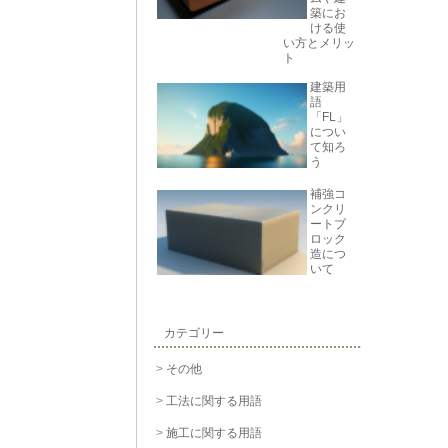
築にお
ける使
い方とメリッ
ト
建築用
語
「FL」
につい
て知ろ
う
補強コ
ンクリ
ートブ
ロック
造につ
いて
カテゴリー
その他
工法に関する用語
施工に関する用語