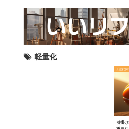
軽量化
工法に関
引掛け
重要な