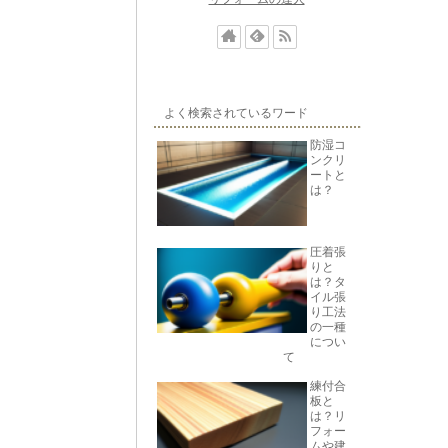
よく検索されているワード
防湿コ
ンクリ
ートと
は？
圧着張
りと
は？タ
イル張
り工法
の一種
につい
て
練付合
板と
は？リ
フォー
ムや建