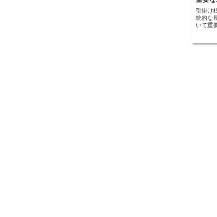
引掛け桟瓦葺の
統的な
いて重
の瓦を
美しい外
葺の基
設置す
合わせ
るため
ーは、
たします。 引掛け桟瓦葺の最大の特
いに引
震など
た、瓦
入しにく
に、引
でもあ
の表面
上がり
とで、
ことができます。 引掛
法であ
用され
兼ね備
があり
ができ
は、引
価値が