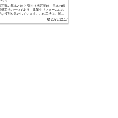
基本とは？ 引掛け桟瓦葺は、日本の伝
屋根工法の一つであり、建築やリフォームにお
要な役割を果たしています。この工法は、屋根
固定するために使用される特殊な方法であり、
2023.12.17
観と耐久性を兼ね備えています。 引掛け桟瓦
本的な手順は、まず屋根の下地に桟（さお）を
ることです。桟は木材で作られ、屋根の形状に
て配置されます。次に、桟の上に瓦を引っ掛け
の釘やワイヤーを使用します。この釘やワイヤ
瓦をしっかりと固定するために重要な役割を果
徴は、瓦同士が互
っ掛け合っていることです。このため、風や地
の外力に対しても強い耐久性を持ちます。ま
同士が引っ掛け合っているため、雨水や風が侵
く、屋根の防水性能も高いと言えます。 さら
掛け桟瓦葺は美しい外観を実現するための工法
ります。瓦同士が引っ掛け合っているため、瓦
には釘やワイヤーが見えず、すっきりとした仕
になります。また、瓦の色や形状を工夫するこ
建物の雰囲気やデザインに合わせた屋根を作る
け桟瓦葺は、日本の伝統的な工
りながら、現代の建築やリフォームにも広く活
ています。その理由は、美しい外観と耐久性を
えているからです。建物の屋根には重要な役割
、引掛け桟瓦葺はその役割を十分に果たすこと
る工法です。建築やリフォームを考える際に
掛け桟瓦葺を選択肢の一つとして検討してみる
あります。