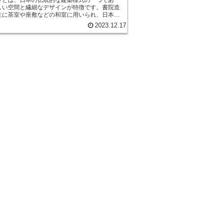
しい空間と繊細なデザインが特徴です。書院造
主に茶室や座敷などの和室に用いられ、日本の
を反映しています。 書院造りの特徴の一
2023.12.17
自然との調和です。建物は自然素材を使用し、
を取り入れるように設計されています。庭園と
感を重視し、窓や床の間から庭の景色を楽しむ
できます。また、季節の移り変わりを感じるこ
きるように、庭園の植物や景色を取り入れた
節ごとに畳の色を変えることもあります。 ま
院造りでは、細部にまでこだわった美しい装飾
れています。建物の柱や梁には彫刻や彫金が施
繊細な木組みが見事に組み合わされています。
襖や障子には絵画や書道が描かれ、建物内部に
い掛け軸や花鳥画が飾られています。これらの
、建物全体の雰囲気を引き立てるだけでなく、
美意識や文化を伝える役割も果たしています。
、書院造りでは、空間の使い方にも特徴があり
座敷や茶室は、畳を敷き詰めた床で、家具を使
座ることが一般的です。また、間仕切りは引き
で行われ、必要に応じて部屋の大きさや形を変
とができます。これにより、柔軟な空間の利用
となり、様々な用途に対応することができま
しい空間と繊細なデザインが特徴です。自然と
、細部へのこだわり、空間の使い方など、様々
が組み合わさっています。書院造りの建物を訪
、日本の美意識や文化を感じることができ、心
着く空間を体験することができます。