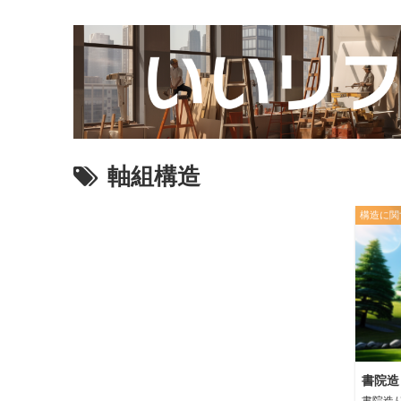
軸組構造
構造に関
書院造
書院造