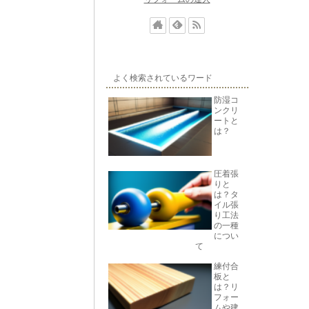
よく検索されているワード
防湿コ
ンクリ
ートと
は？
圧着張
りと
は？タ
イル張
り工法
の一種
につい
て
練付合
板と
は？リ
フォー
ムや建