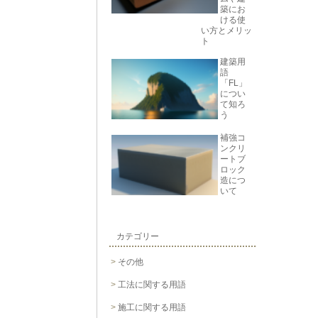
築にお
ける使
い方とメリッ
ト
建築用
語
「FL」
につい
て知ろ
う
補強コ
ンクリ
ートブ
ロック
造につ
いて
カテゴリー
その他
工法に関する用語
施工に関する用語