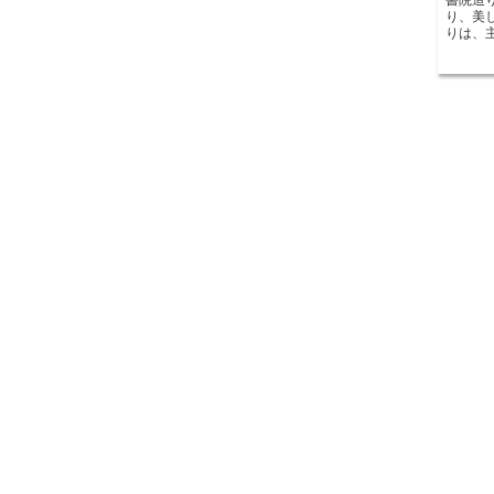
り、美
りは、
文化や美意識
つは、
風や光
の一体
ことが
とがで
り、季
た、書
が施さ
され、
また、
は美し
装飾は
日本の
さらに
ます。
わずに
戸や襖
えるこ
が可能
す。 書院造りは、日本の伝統的な建築様式の一つであ
り、美
の調和
な要素
れると
が落ち