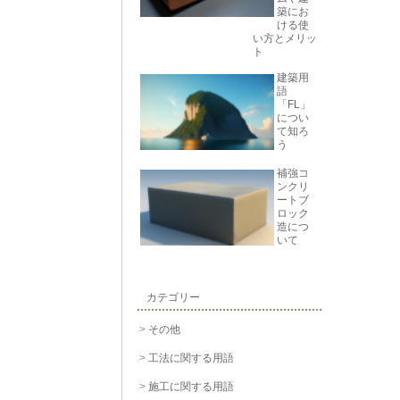
築にお
ける使
い方とメリッ
ト
建築用
語
「FL」
につい
て知ろ
う
補強コ
ンクリ
ートブ
ロック
造につ
いて
カテゴリー
その他
工法に関する用語
施工に関する用語