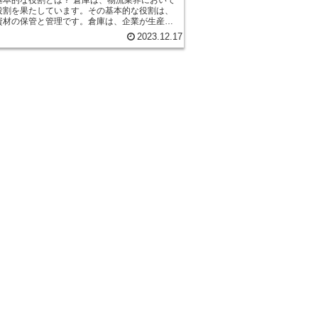
役割を果たしています。その基本的な役割は、
資材の保管と管理です。倉庫は、企業が生産し
や資材を一時的に保管する場所であり、需要が
2023.12.17
に迅速に出荷するための効率的な仕組みを提供
としての
果たしています。企業は生産した商品を一度に
荷するわけではありません。そのため、倉庫は
一時的に保管する場所として機能し、需要があ
出荷する準備を整えます。倉庫は、商品の種類
に応じて適切な保管方法を提供し、商品の品質
担っています。 また、倉庫は商品や資材
を行う役割も果たしています。倉庫では、入庫
品や資材の数量や状態を正確に管理することが
す。これにより、企業は在庫状況を把握し、需
じて適切な出荷計画を立てることができます。
、在庫管理システムやバーコードなどの技術を
、正確な在庫情報を提供します。 さらに、倉
率的な物流プロセスを実現するための役割も果
います。倉庫は、商品の受け入れや出荷、在庫
どの作業を効率的に行うための設備やシステム
ています。また、倉庫は物流ネットワークの一
て位置づけられ、他の施設や輸送手段との連携
ムーズな物流を実現します。 倉庫の基本的
は、商品や資材の保管と管理、効率的な物流プ
の実現です。これらの役割を適切に果たすこと
、企業は需要に応じた迅速な出荷を実現し、顧
度を高めることができます。倉庫は物流業界に
欠かせない存在であり、その重要性は今後ます
まっていくでしょう。