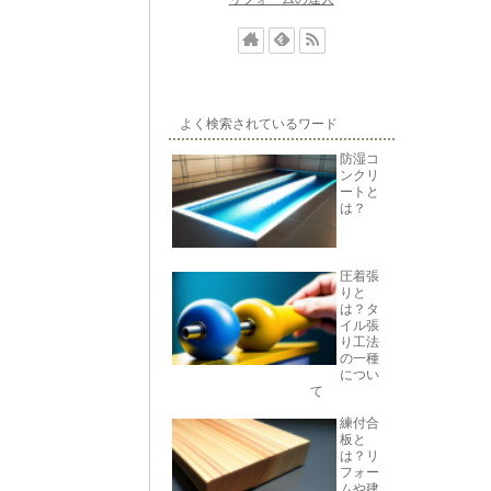
よく検索されているワード
防湿コ
ンクリ
ートと
は？
圧着張
りと
は？タ
イル張
り工法
の一種
につい
て
練付合
板と
は？リ
フォー
ムや建