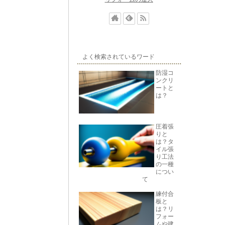
よく検索されているワード
防湿コ
ンクリ
ートと
は？
圧着張
りと
は？タ
イル張
り工法
の一種
につい
て
練付合
板と
は？リ
フォー
ムや建