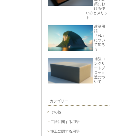
築にお
ける使
い方とメリッ
ト
建築用
語
「FL」
につい
て知ろ
う
補強コ
ンクリ
ートブ
ロック
造につ
いて
カテゴリー
その他
工法に関する用語
施工に関する用語