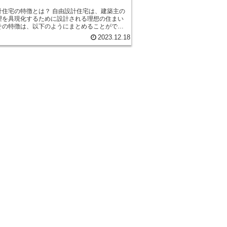
特徴とは？ 自由設計住宅は、建築主の
望を具現化するために設計される理想の住まい
その特徴は、以下のようにまとめることができ
2023.12.18
ルに合わせて設計されます。一般的な住宅では
か叶えることのできない希望や要望を反映させ
ができるため、建築主の満足度が非常に高いと
す。例えば、特定の趣味やライフスタイルに合
スペースや設備を設けることができるため、快
ることができます。 また、自由設計住宅
築主の予算や敷地条件に合わせて設計されま
築主が予算を設定し、それに合わせて設計が行
ため、無駄なコストをかけることなく、効率的
ンニングが可能です。また、敷地の形状や周囲
に合わせて建物を配置することができるため、
敷地を活用することができます。 さらに、自
住宅は、建築主の将来のライフスタイルの変化
応することができます。家族構成や生活スタイ
化するものですが、自由設計住宅では、将来の
備えた柔軟なプランニングが可能です。例え
来的に子供が増えることを考慮して、部屋の増
取りの変更が容易に行えるように設計すること
、建築主の夢や希望を叶
めに設計される理想の住まいです。建築主の個
算、将来の変化に対応する柔軟なプランニング
であり、快適な生活を送るための最適な選択肢
ます。