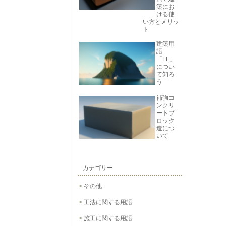
たりす
築にお
戸の使
ける使
い方とメリッ
な網戸
ト
、アコ
いるた
建築用
。ま
語
ぐだけ
「FL」
ができ
につい
て知ろ
般的な
う
が、ア
分で行
補強コ
メンテ
ンクリ
ートブ
できる
ロック
性、取
造につ
ます。
いて
るため
があり
カテゴリー
その他
工法に関する用語
施工に関する用語