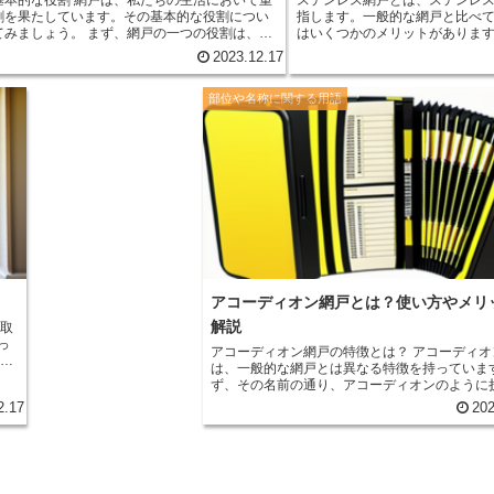
割を果たしています。その基本的な役割につい
指します。一般的な網戸と比べ
う。 まず、網戸の一つの役割は、虫
はいくつかのメリットがあります。 まず、ステ
を外部に防ぐことです。夏の季節になると、窓
網戸は非常に耐久性があります
2023.12.17
て風を入れたいと思うことがありますが、同時
にくく、長期間使用しても劣化
入ってくる可能性もあります。網戸は、風を通
しての寿命が長くなります。ま
部位や名称に関する用語
ができない虫や害獣を外部に防ぐバリアとなり
強度も高く、風や衝撃にも耐え
これによって、快適な風を楽しむことができる
れにより、長期間安心して使用
なく、虫による不快な体験を避けることができ
さらに、ステンレス網戸はメン
一般的な網戸は錆びやすく、定
。窓を開けて風を入れる際に、網戸があること
必要ですが、ステンレス網戸は
通り道が確保されます。これによって、室内の
テナンスの頻度が低くなります
循環し、湿気や臭いを排出することができま
落とすことができるため、清潔
に夏の暑い日には、網戸を通して心地よい風を
きます。 さらに、ステンレス網戸は見た目も美しいで
れることで、室内の涼しさを保つことができま
す。ステンレス鋼は光沢があり
そのため、ステンレス網戸を取
例えば、小さな子供やペットが窓から外に出て
の外観を引き立てることができ
ことを防ぐために、網戸が設置されていること
ス網戸は透明度も高く、室内の
ます。これによって、窓を開けていても安心し
通しを確保することができます。 最後に、ステンレ
アコーディオン網戸とは？使い方やメリ
できます。 網戸にはさまざまな種類が
網戸は防犯性にも優れています
解説
すが、基本的な役割は共通しています。快適な
が高いため、侵入者からの押し
っ
り入れながら、虫や害獣を外部に防ぎ、安全性
ことができます。また、ステン
アコーディオン網戸の特徴とは？ アコーディオン網戸
ることができるのです。網戸の存在は、私たち
り、室内の換気を確保すること
は、一般的な網戸とは異なる特徴を持っていま
い
をより快適で安全なものにしてくれます。
り、安全性と快適性を両立させるこ
ず、その名前の通り、アコーディオンのように
る
上のように、ステンレス網戸に
たむことができる点が特徴的です。これにより
2.17
202
、
スの簡便さ、美しい外観、防犯
を使用しない時にはコンパクトに収納すること
る
あります。これらの特徴を活か
き、スペースを節約することができます。 また、アコ
こ
環境を実現することができます
ーディオン網戸は、網戸の開閉方法も一般的な
は異なります。一般的な網戸は、引き戸や引き
のように横にスライドさせることで開閉します
が