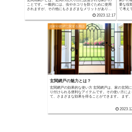
ことです。一般的には、虫やホコリを防ぐために使用
要な役
されますが、その他にもさまざまなメリットがありま
て考えてみましょ
す。 まず、玄関用網戸は風通しを良くする効果があり
や害獣
2023.12.17
ます。夏場には涼しい風を取り入れることができ、室
を開け
内の換気にも役立ちます。また、冬場には暖房効果を
に虫が
資材や建材に関する用語
最大限に引き出すことができます。玄関用網戸を設置
すこと
することで、室内の空気が循環し、快適な環境を作る
ます。
ことができます。 さらに、玄関用網戸はセキュリティ
だけで
面でも優れています。ドアを開けたままで外部とのコ
ます。 また、網戸は風通しを良くする役割も果たして
ミュニケーションを取ることができるため、訪問者を
います
確認することができます。また、防犯対策としても有
で風の
効であり、不審者を防ぐことができます。 玄関用網戸
空気が
の設置方法は比較的簡単です。まず、網戸の寸法を測
す。特
り、必要なサイズにカットします。次に、網戸のフレ
取り入
ームを取り付けるための金具を取り付けます。最後
す。 さらに、網戸は安全性を高める役割も果たしてい
に、網戸をフレームに取り付け、しっかりと固定しま
ます。
す。設置が完了したら、開閉のスムーズさや網戸の強
しまう
度を確認しましょう。 玄関用網戸は、快適な室内環境
があり
玄関網戸の魅力とは？
を作り出すだけでなく、セキュリティ面でも優れてい
て過ごすことが
玄関網戸の効果的な使い方 玄関網戸は、家の玄関に取
ます。設置方法も比較的簡単であり、自分で取り付け
ありま
り付けられる便利なアイテムです。その使い方によ
ることも可能です。是非、玄関用網戸を導入して、快
風を取
て、さまざまな効果を得ることができます。 まず、玄
適で安全な生活を送ってみてください。
を高め
関網戸は通気性を確保するために使用されます。暑
の生活
夏の日には、玄関網戸を開けることで風を取り入れ
2023.1
ことができます。これにより、室内の空気が循環し
涼しい風が入ってくるため、エアコンの使用を抑え
ことができます。また、湿気やニオイも外に逃がす
とができるため、室内の快適さを保つことができま
す。 さらに、玄関網戸は防犯効果もあります。玄関に
網戸を取り付けることで、外からの視線を遮ること