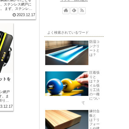
て、ステンレス網戸に
ンレス
。ステンレス鋼は錆び
2023.12.17
しにくいため、網戸と
た、ステンレス網戸は
ることができます。こ
することができます。
よく検索されているワード
テナンスが簡単です。
期的なメンテナンスが
防湿コ
錆びにくいため、メン
ンクリ
。また、汚れも簡単に
ートと
な状態を保つことがで
は？
、高級感があります。
り付けることで、建物
ます。また、ステンレ
圧着張
明るさを損なわずに風
りと
ス
ットを
は？タ
。ステンレス鋼は強度
イル張
破りや切り裂きを防ぐ
り工法
レス網戸は通気性があ
の一種
ができます。これによ
す。ま
につい
とができます。 以
折りた
て
は耐久性、メンテナン
、網戸
3.12.17
性といったメリットが
がで
練付合
して、快適で安全な住
板と
。
網戸と
は？リ
違い戸
フォー
が、ア
ムや建