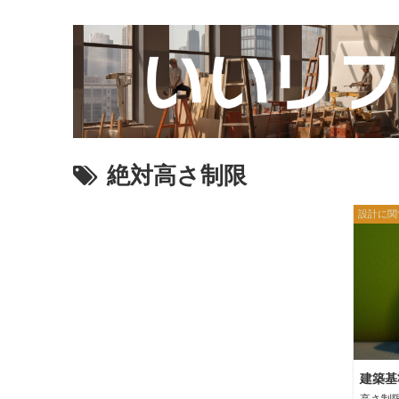
絶対高さ制限
設計に関
建築基
高さ制