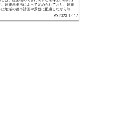
す。建築基準法によって定められており、建築
さは地域の都市計画や景観に配慮しながら制限
は、建築物が周囲の環境や景
2023.12.17
合するようにするために重要です。例えば、低
宅地域では、建物の高さが周囲の住宅と調和す
に制限されています。一方、都市部や商業地域
高層ビルやタワーマンションが建てられること
されていますが、それでも一定の高さ制限が存
全性や耐震性にも
ています。高層建築物は、地震や風などの自然
対して十分な耐性を持つ必要があります。その
建築基準法では、高さ制限だけでなく、建物の
材料にも厳しい基準が設けられています。 ま
さ制限は航空安全にも関係しています。空港周
行経路上では、建物の高さが航空機の安全な運
げないように制限されています。これは、航空
に離着陸できるために重要な規制です。 高さ
、都市の発展や景観の保護、安全性の確保な
々な要素を考慮して設けられています。建築物
は、周囲の環境や法律に適合するように計画さ
きです。建築家や都市計画者は、高さ制限を遵
がら、美しい景観や安全な建物を創造するため
しています。