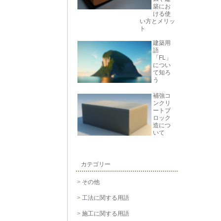
築にお
ける使
い方とメリッ
ト
建築用
語
「FL」
につい
て知ろ
う
補強コ
ンクリ
ートブ
ロック
造につ
いて
カテゴリー
その他
工法に関する用語
施工に関する用語