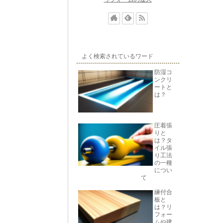
よく検索されているワード
防湿コ
ンクリ
ートと
は？
圧着張
りと
は？タ
イル張
り工法
の一種
につい
て
練付合
板と
は？リ
フォー
ムや建