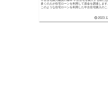
多くの人が住宅ローンを利用して資金を調達します
このような住宅ローンを利用した中古住宅購入のこ
を中古住宅購入融資と呼びます。 中古住宅購入融資の
基本的な仕組みは、新築住宅の場合と同様です。ま
2023.1
ず、金融機関に対して住宅ローンの申し込みを行い
す。申し込みには、収入や借入金の状況などの情報
提供する必要があります。金融機関は、この情報を
とに審査を行い、融資の可否や金利などを決定しま
す。 中古住宅購入融資の特徴としては、新築住宅と比
べて金利がやや高めに設定されることがあります。
れは、中古住宅の価値が新築住宅に比べて下がって
るため、金融機関がリスクを考慮して設定している
のです。ただし、中古住宅の価格が安い分、総額の
資額も抑えられることが多いため、返済の負担は軽
されることがあります。 また、中古住宅購入融資で
は、物件の評価や査定が重要な要素となります。金
機関は、物件の価値を評価し、その価値に基づいて
資額を決定します。そのため、物件の状態や立地な
が融資額に影響を与えることがあります。また、物
の評価には専門の査定士が関与することが一般的で
す。 中古住宅購入融資を利用する際には、金融機関と
の交渉や手続きが必要となります。また、住宅ロー
の返済計画や金利の選択なども重要なポイントです
そのため、専門家のアドバイスを受けることがおす
めです。中古住宅購入融資は、資金調達の手段とし
魅力的な選択肢ですが、しっかりと情報を収集し、
画的に進めることが大切です。