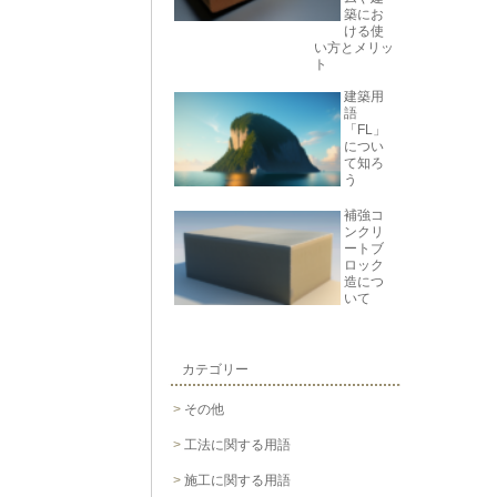
築にお
ける使
い方とメリッ
ト
建築用
語
「FL」
につい
て知ろ
う
補強コ
ンクリ
ートブ
ロック
造につ
いて
カテゴリー
その他
工法に関する用語
施工に関する用語