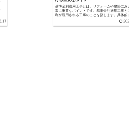
。
基準金利適用工事とは、リフォームや建築にお
と
常に重要なポイントです。基準金利適用工事と
利が適用される工事のことを指します。具体的
住宅ローンやリフォームローンなどの借り入れ
2.17
202
ま
際に、その金利が適用される工事のことを指し
を
基準金利適用工事は、借り入れの際に非常に重
も
素です。なぜなら、金利が高い場合は返済額が
しまい、結果として負担が大きくなってしまう
す。そのため、基準金利適用工事を選ぶ際には
こ
の比較や計算をしっかりと行うことが重要です。 基
い
金利適用工事を選ぶ際には、まず金利の比較を
も
とが大切です。複数の金融機関やローン商品の
融
比較し、最も低い金利を選ぶことが理想的です
減
た、金利だけでなく、返済期間や返済方法など
することが重要です。自分の経済状況やライフ
融
ルに合った返済条件を選ぶことが、将来の負担
融
するために必要です。 さらに、基準金利適用工事を選
ど
ぶ際には、金利の計算も行うことが重要です。
件
計算は、借り入れ金額や返済期間、金利の割合
考慮して行います。計算結果を比較し、返済額
済額を把握することで、自分にとって最も負担
ン
い基準金利適用工事を選ぶことができます。 基準金利
。
適用工事は、リフォームや建築において重要な
す
トです。金利の比較や計算をしっかりと行い、
て
とって最も負担の少ない基準金利適用工事を選
計
が大切です。将来の負担を軽減するためにも、
選択を行いましょう。