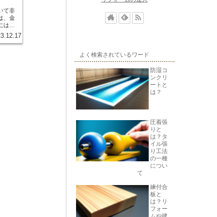
いて非
は、金
には、
をする
3.12.17
ます。
要な要
増えて
よく検索されているワード
からで
、金利
防湿コ
準
ンクリ
行うこ
ートと
金利を
は？
。ま
も考慮
スタイ
を軽減
圧着張
りと
金利の
は？タ
などを
イル張
や総返
り工法
の少な
の一種
につい
ポイン
て
自分に
ぶこと
練付合
慎重な
板と
は？リ
フォー
ムや建