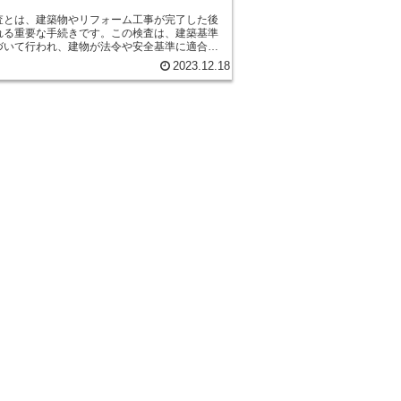
査とは、建築物やリフォーム工事が完了した後
れる重要な手続きです。この検査は、建築基準
づいて行われ、建物が法令や安全基準に適合し
どうかを確認するために行われます。 竣工検
2023.12.18
建築物の所有者や施工業者、建築士などが関与
ロセスです。検査は、建物の外観や構造、設備
詳細にチェックし、問題や不備がないかどうか
します。具体的には、建物の耐震性や断熱性、
が検査の対象となります。 竣工検査は、建
完成前に行われる中間検査とは異なり、建物が
完成した後に行われます。このため、検査の結
っては、追加の工事や修正が必要になる場合も
す。竣工検査が合格した場合、建物は正式に使
可され、入居や営業が開始されることができま
に重要な手続きです。検査を怠ると、建物が法
合していない場合や安全上の問題がある場合
有者や施工業者に責任が問われる可能性があり
また、検査を受けずに建物を使用すると、建物
融資の対象にならない場合もあります。 竣工
、建築物の完成後に行われる重要な手続きであ
物の品質や安全性を確保するために欠かせない
す。所有者や施工業者は、検査の適切な実施と
報告に責任を持つべきです。竣工検査を通じ
物の品質を高め、安全な環境を提供することが
れます。