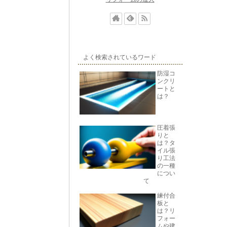
よく検索されているワード
防湿コ
ンクリ
ートと
は？
圧着張
りと
は？タ
イル張
り工法
の一種
につい
て
練付合
板と
は？リ
フォー
ムや建