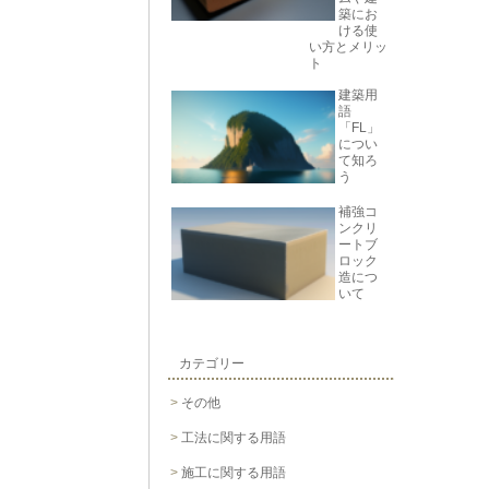
築にお
ける使
い方とメリッ
ト
建築用
語
「FL」
につい
て知ろ
う
補強コ
ンクリ
ートブ
ロック
造につ
いて
カテゴリー
その他
工法に関する用語
施工に関する用語