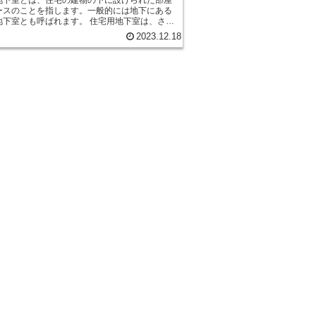
ースのことを指します。一般的には地下にある
とも呼ばれます。 住宅用地下室は、さま
目的で利用されます。例えば、収納スペースと
2023.12.18
用されることがあります。家庭の物品や季節ご
類などを保管するために、地下室は非常に便利
です。また、地下室は静かで涼しい環境である
ワインセラーや食品の保存庫としても利用され
 さらに、地下室はエンターテイメ
ペースとしても活用されます。映画鑑賞やゲー
ム、ホームジムなど、家族や友人との楽しい時
ごすための場所として利用されることがありま
下室は通常、他の部屋とは独立しているため、
やプライバシーの面でも優れています。 さら
下室は災害時の避難場所としても機能すること
ます。地下にあるため、自然災害や非常事態の
比較的安全な場所となります。地下室には十分
や照明が必要ですが、適切に設計されていれ
常時には重要な役割を果たすことができます。
、地下室を設けるにはいくつかの注意点があり
まず、地下室は湿気やカビの発生がしやすいた
切な防水処理や換気設備が必要です。また、地
通常の部屋よりも暗いため、十分な照明が必要
さらに、地下室は火災のリスクが高いため、適
必要です。 住宅用地下室は、快適な生
を提供するだけでなく、さまざまな目的で活用
とができます。適切な設計と管理が行われれ
下室は住宅の魅力的なアイデアの一つとなるで
。