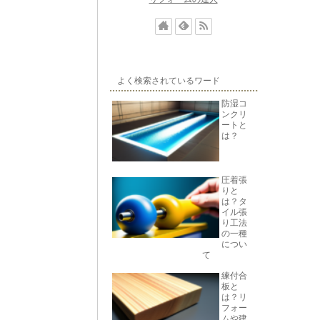
よく検索されているワード
防湿コ
ンクリ
ートと
は？
圧着張
りと
は？タ
イル張
り工法
の一種
につい
て
練付合
板と
は？リ
フォー
ムや建