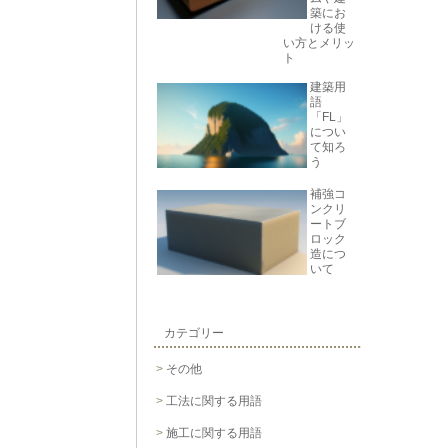
築にお
ける使
い方とメリッ
ト
建築用
語
「FL」
につい
て知ろ
う
補強コ
ンクリ
ートブ
ロック
造につ
いて
カテゴリー
その他
工法に関する用語
施工に関する用語