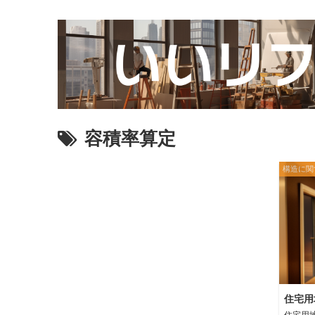
容積率算定
構造に関
住宅用
住宅用