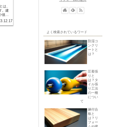
す。建
や規制
3.12.17
前面道
す。例
幅員が必
よく検索されているワード
配置に
注意が
防湿コ
ンクリ
置やア
ートと
建物へ
は？
がある
が重要
した建
圧着張
への影
りと
色彩に
は？タ
の建築
イル張
り工法
要素で
の一種
道路の
につい
グを行
て
なが
択をす
練付合
板と
は？リ
フォー
ムや建