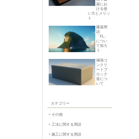
築にお
ける使
い方とメリッ
ト
建築用
語
「FL」
につい
て知ろ
う
補強コ
ンクリ
ートブ
ロック
造につ
いて
カテゴリー
その他
工法に関する用語
施工に関する用語