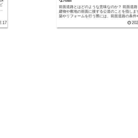
ビ
前面道路とはどのような意味なのか？ 前面道路とは、
場
建物や敷地の前面に接する公道のことを指しま
。
築やリフォームを行う際には、前面道路の条件
要
に注意する必要があります。 まず、前面道路の幅員が
2.17
202
目
重要な要素です。建物の用途や規模によって、
へ
路の幅員に最低限必要な条件が定められていま
込
えば、住宅の場合は一般的に4メートル以上の
り
要とされます。幅員が狭い場合、建物の形状や
制約が生じることもありますので、計画段階で
に
必要です。 また、前面道路の形状も重要な要素です。
、
前面道路が曲線や急勾配である場合、建物の配
ロ
クセスに影響を与えることがあります。特に、
のアクセスや駐車場の確保が困難になる可能性
度
ため、事前に地形や道路の状況を確認すること
です。 さらに、前面道路には建物の高さや外観に関す
ア
る規制も存在します。一般的に、前面道路に面
用
物の高さは制限されており、周囲の景観や日照
に
響を考慮しています。また、外観のデザインや
ついても規制がある場合がありますので、地域
欠
基準や条例を確認することが必要です。 前面道路は建
物や敷地の価値や利便性に大きく影響を与える
な
す。建築やリフォームを計画する際には、前面
条件や規制を十分に把握し、適切なプランニン
プ
うことが重要です。専門家のアドバイスを受け
こ
ら、前面道路に関する情報を収集し、最良の選
こ
ることが成功への近道となるでしょう。