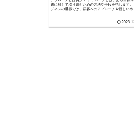
題に対して取り組むための方法や手段を指します。
ジネスの世界では、顧客へのアプローチや新しい市
へのアプローチなど、さまざまな場面で使われます
アプローチの重要性は、成功するために欠かせない
2023.1
素です。なぜなら、適切なアプローチがなければ、
標を達成することは難しいからです。例えば、顧客
のアプローチが不適切だと、商品やサービスを売り
むことができず、売上や利益が伸び悩む可能性があ
ます。 では、どのようなアプローチが成功につながる
のでしょうか？まず、目標や課題を明確にし、それ
対して具体的な戦略を立てることが重要です。また
顧客や市場のニーズを理解し、それに合わせたアプ
ーチを取ることも大切です。例えば、顧客の声を聞
き、フィードバックを反映させることで、顧客満足
を高めることができます。 さらに、柔軟性も重要な要
素です。ビジネス環境は常に変化しており、一つの
プローチが成功したからといって、それが永遠に通
するわけではありません。常に状況を見極め、必要
応じてアプローチを変えることが求められます。 最後
に、コミュニケーション能力もアプローチの成功に
かせません。他の人との協力や意見交換が必要な場
合、適切なコミュニケーションを取ることで、円滑
進行が可能になります。 アプローチは、目標達成や課
題解決において重要な役割を果たします。適切なア
ローチを取ることで、ビジネスの成果を最大化する
とができます。常に状況を見極め、柔軟に対応する
とで、成功への道を切り拓いていきましょう。