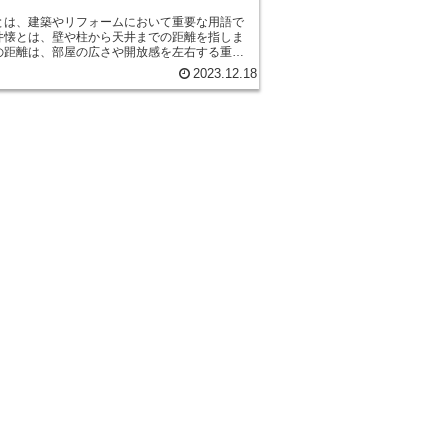
とは、建築やリフォームにおいて重要な用語で
井懐とは、壁や柱から天井までの距離を指しま
の距離は、部屋の広さや開放感を左右する重要
 天井懐の適切な設計は、部屋の快
2023.12.18
美しさに大きく影響を与えます。天井懐が狭す
、部屋が圧迫感を持ち、窮屈な印象を与えま
方、天井懐が広すぎると、部屋が広々としすぎ
空間のバランスが崩れます。 天井懐の設計
建物の用途やスタイルに応じた考慮が必要で
えば、住宅の場合、リビングルームやダイニン
ムなどの共有スペースでは、天井懐を広く設定
とで、開放感を演出することができます。一
室や書斎などのプライベートスペースでは、天
狭く設定することで、より落ち着いた雰囲気を
できます。 また、天井懐の設計には、
エアコンなどの設備の配置も考慮する必要があ
。天井懐が広すぎると、照明やエアコンの設置
限られてしまい、効果的な照明や快適な温度調
しくなります。逆に、天井懐が狭すぎると、設
困難になる場合があります。 天井懐の設計
築家やリフォーム業者との相談が重要です。専
知識と経験を活かし、部屋の用途やスタイルに
た最適な天井懐を設計することが大切です。天
適切な設計により、部屋の快適さや美しさを最
引き出すことができます。