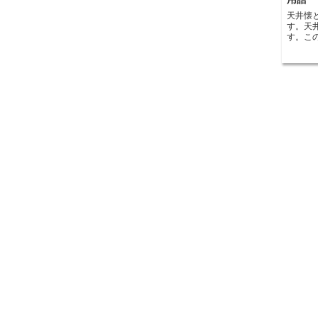
天井懐
す。天
す。こ
な要素となります。
適さや
ぎると
す。一
てしまい、
には、
す。例
グルー
するこ
方、寝
井懐を
作り出すことが
照明や
ります
場所が
節が難
備の設置が
は、建
門家の
合わせ
井懐の
大限に