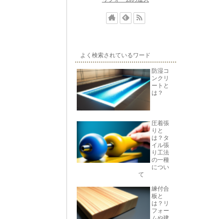
よく検索されているワード
防湿コ
ンクリ
ートと
は？
圧着張
りと
は？タ
イル張
り工法
の一種
につい
て
練付合
板と
は？リ
フォー
ムや建