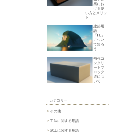
築にお
ける使
い方とメリッ
ト
建築用
語
「FL」
につい
て知ろ
う
補強コ
ンクリ
ートブ
ロック
造につ
いて
カテゴリー
その他
工法に関する用語
施工に関する用語