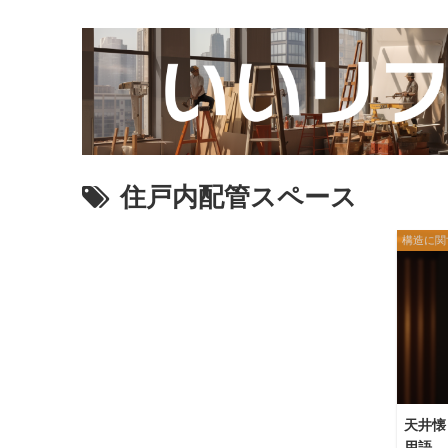
住戸内配管スペース
構造に関
天井懐
用語