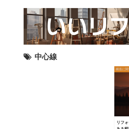
中心線
構造に関
リフォ
ある範