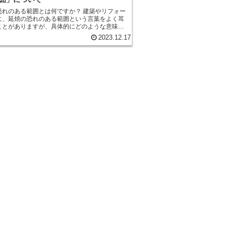
のある範囲とは何ですか？ 建築やリフォー
に、延焼の恐れのある範囲という言葉をよく耳
ことがありますが、具体的にどのような意味な
れのある範囲とは、火災が発
2023.12.17
際に、その火災が周囲の建物や構造物に広がる
がある範囲のことを指します。火災は非常に速
るため、周囲の建物や構造物にも燃え広がる可
あります。そのため、建築基準法や消防法など
焼の恐れのある範囲についての規定が定められ
する壁や窓、屋根
延焼の恐れのある範囲に含まれます。また、建
の距離や高さの関係も考慮されます。例えば、
士の距離が近い場合や、高層建築物が周囲の低
物に隣接している場合は、延焼の恐れが高まる
の恐れのある範囲を考慮するこ
火災の拡大を防ぐために非常に重要です。建築
ォームの際には、建築基準法や消防法の規定に
延焼の恐れのある範囲を適切に設計・施工する
あります。また、火災保険の適用範囲も延焼の
ある範囲によって異なる場合があるため、注意
る範囲については、建築
築関連の専門家に相談することをおすすめしま
切な設計や施工によって、火災の拡大を最小限
ることができます。安全な建物づくりのため
焼の恐れのある範囲についてしっかりと理解
切な対策を行いましょう。