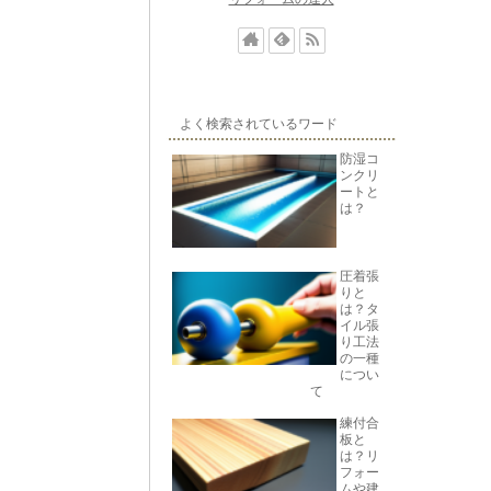
よく検索されているワード
防湿コ
ンクリ
ートと
は？
圧着張
りと
は？タ
イル張
り工法
の一種
につい
て
練付合
板と
は？リ
フォー
ムや建