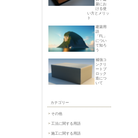
築にお
ける使
い方とメリッ
ト
建築用
語
「FL」
につい
て知ろ
う
補強コ
ンクリ
ートブ
ロック
造につ
いて
カテゴリー
その他
工法に関する用語
施工に関する用語