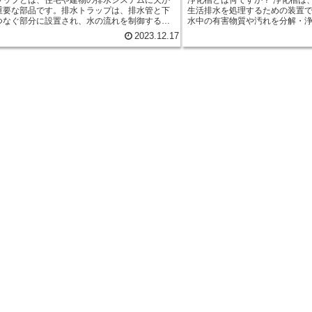
重要な部品です。排水トラップは、排水管と下
生活排水を処理するための装置
つなぐ部分に設置され、水の流れを制御する役
水中の有害物質や汚れを分解・
す。 排水トラップの主な役割は、下
を軽減することです。 浄化槽は、一般的に2つのタイ
2023.12.17
らの悪臭やガスを建物内に侵入させないことで
プに分けられます。一つは「活
水トラップは、水の密閉を保つことで、下水道
は「ろ過法です。活性汚泥法で
悪臭やガスを防ぎます。排水トラップには、水
有機物を分解し、浄化します。
る部分があり、この水が悪臭やガスの侵入を防
ーやろ過材を使用して汚れを取り除きま
す。 また、排水トラップは、異物や
仕組みは比較的シンプルですが
排水管に詰まるのを防ぐ役割も果たしていま
なメンテナンスが必要です。浄
水トラップには、曲がりくねった形状があり、
に働くためには、適切な水質や
状が異物やゴミの通過を阻むことで、排水管の
あります。また、浄化槽内の汚
を防ぎます。排水トラップは、定期的な清掃や
掃も重要です。 浄化槽の利点は、環境への負荷を軽減
ナンスが必要ですが、それによって排水管の詰
するだけでなく、地下水や河川
ることができます。 さらに、排水トラッ
ことです。また、浄化槽を適切
建物内での水の流れを制御する役割も担ってい
いや害虫の発生を抑えることもできます。
排水トラップには、水がたまる部分と、水が流
置には、地域の法規制や建築基
分があります。水がたまる部分では、水の流れ
す。また、設置後も定期的な点
的に止めることができます。これによって、建
専門の業者に依頼することもで
の水の使用量や流れを調整することができま
する場合は、適切な知識と技術が必要
は、私たちの生活環境を守るた
い重要な部品です。正しく設置され、定期的な
しています。正しい知識と適切
ナンスが行われることで、快適な生活環境を維
浄化槽の効果を最大限に引き出
ことができます。排水トラップの役割を理解
境を維持しましょう。
切な管理を行うことは、建物の長寿命化や住民
を守るためにも重要です。