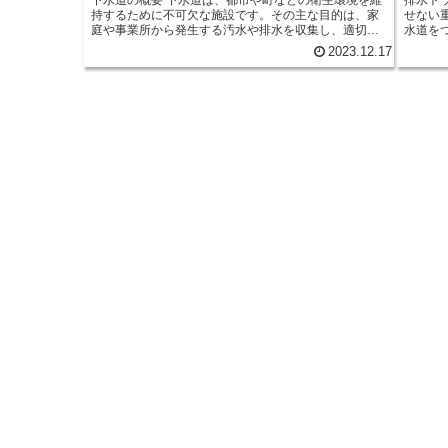
持するために不可欠な施設です。その主な目的は、家
せない
庭や事業所から発生する汚水や排水を収集し、適切な
水道を
処理を行うことです。 下水道は、地下に敷設されたパ
割を果たしていま
2023.12.17
イプ網から成り立っています。このパイプ網は、家庭
水道か
や事業所からの排水を収集し、地域の下水処理施設に
す。排
送る役割を果たしています。下水道は、排水の収集と
からの
輸送を効率的かつ衛生的に行うことができるため、都
がたま
市の衛生状態を改善する上で非常に重要な役割を果た
ぐバリアとなりま
しています。 下水道の機能は、排水の収集だけでな
ゴミが
く、浄化も含まれています。下水処理施設では、物理
す。排
的、化学的、生物学的な方法を組み合わせて、汚水中
この形
の有害物質や汚染物質を除去し、水質を改善します。
詰まり
これにより、処理された水は再利用や河川への放流に
メンテ
適している状態になります。 下水道の運営と管理は、
まりを予防す
地方自治体や公共事業団体によって行われています。
プは、
彼らは、下水道の設備の維持管理や修理、新たな施設
ます。
の建設などを担当しています。また、下水道の使用料
れる部
金も地方自治体によって徴収され、運営費用の一部に
を一時
充てられます。 下水道は、私たちの生活において当た
物内で
り前の存在ですが、その重要性は見過ごされがちで
す。 排水トラップは、建物の衛生環境を保つために欠
す。下水道の適切な運営と管理は、衛生状態の改善や
かせな
環境保護に大きく貢献しています。私たちが快適で健
メンテ
康的な生活を送るためには、下水道の存在と役割を理
持する
解し、その適切な使用と維持に努めることが重要で
し、適
す。
の健康