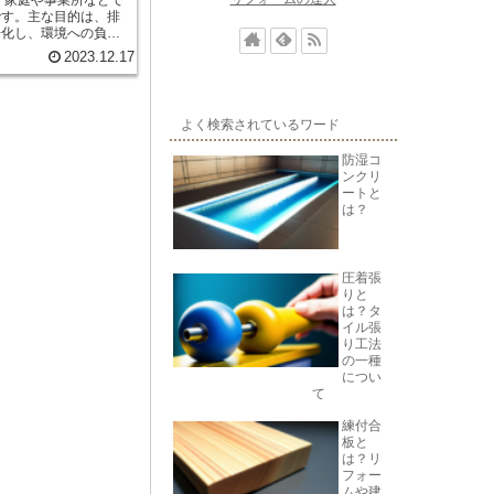
です。主な目的は、排
浄化し、環境への負荷
2023.12.17
性汚泥法で、もう一つ
は、微生物を利用して
ろ過法では、フィルタ
す。 浄化槽の
よく検索されているワード
、正確な操作と定期的
化槽内の微生物が適切
防湿コ
温度を維持する必要が
ンクリ
泥の定期的な排出や清
ートと
は？
などの水質を保護する
に管理することで、臭
 浄化槽の設
準に従う必要がありま
圧着張
検や清掃が必要です。
りと
きますが、自分で管理
は？タ
です。 浄化槽
イル張
めに重要な役割を果た
り工法
な管理を行うことで、
の一種
し、清潔で健康的な環
につい
て
練付合
板と
は？リ
フォー
ムや建