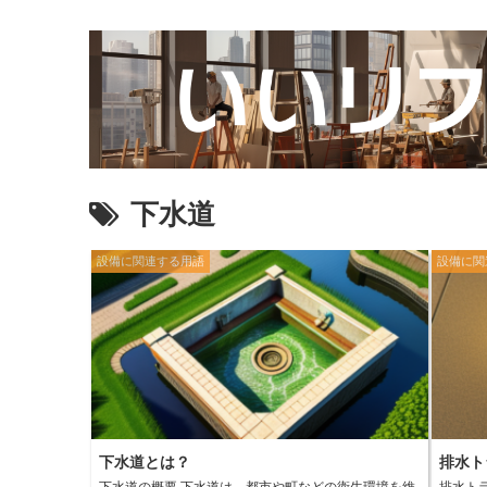
下水道
設備に関連する用語
設備に関
下水道とは？
排水ト
下水道の概要 下水道は、都市や町などの衛生環境を維
排水ト