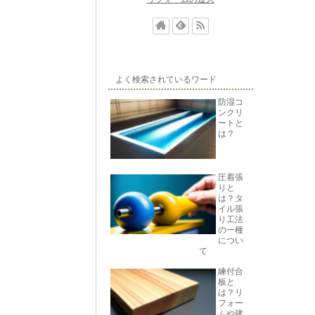
よく検索されているワード
防湿コ
ンクリ
ートと
は？
圧着張
りと
は？タ
イル張
り工法
の一種
につい
て
練付合
板と
は？リ
フォー
ムや建