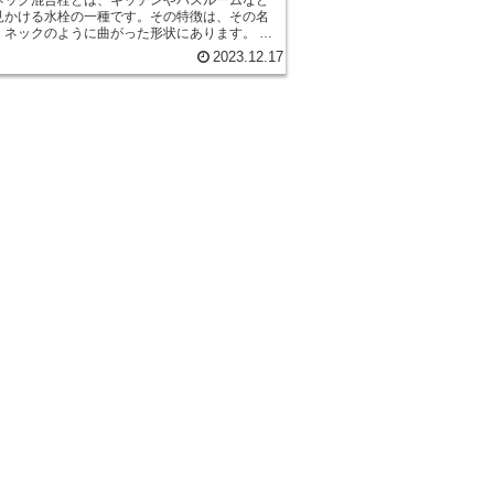
見かける水栓の一種です。その特徴は、その名
、ネックのように曲がった形状にあります。 グ
ック混合栓の特徴の一つは、使いやすさです。
2023.12.17
た形状により、水流の向きを自由に調節するこ
きます。例えば、鍋を洗う際には、水流を鍋の
集中させることができますし、手を洗う際に
流を手のひらに直接当てることができます。こ
に、使い勝手の良さがグースネック混合栓の魅
 また、グースネック混合栓はデザ
にも優れています。その曲線的な形状は、シン
ありながらも洗練された印象を与えます。キッ
バスルームのインテリアにマッチし、空間をよ
演出してくれます。 さらに、グースネッ
栓は耐久性にも優れています。高品質な素材で
ており、長期間の使用にも耐えることができま
た、水漏れや故障のリスクも低く、安心して使
ます。 最後に、グースネック混合栓
付けも簡単です。一般的な水栓と同様に、配管
するだけで使用することができます。専門知識
な道具は必要ありませんので、DIY初心者でも安
付けることができます。 以上、グースネッ
栓の特徴についてご紹介しました。使いやす
ザイン性、耐久性、取り付けの簡単さなど、
魅力を持つグースネック混合栓は、キッチンや
ームの水栓選びにおすすめです。ぜひ、自宅の
リアに取り入れてみてください。