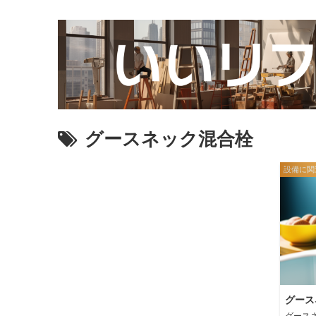
グースネック混合栓
設備に関
グース
グース