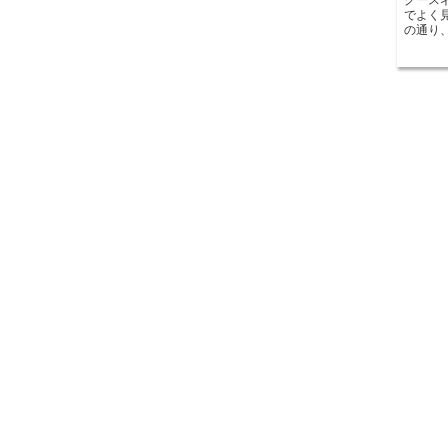
でよく
の通り
ースネ
曲がっ
とがで
中心に
は、水
のよう
力となっています。
イン性
プルで
チンや
り一層美しく
ク混合
作られ
す。ま
用することができ
は取り
に接続
や特別
心して取り
ク混合
さ、デ
様々な
バスル
インテ