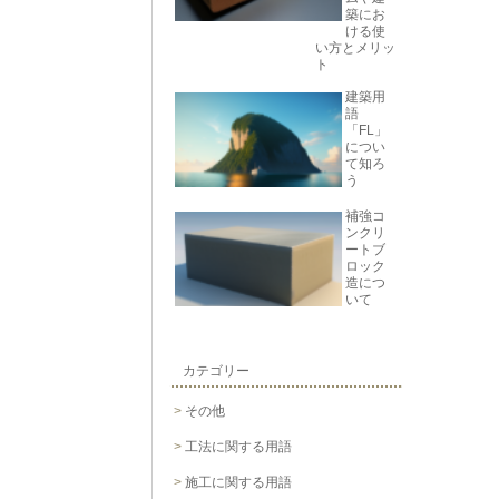
築にお
ける使
い方とメリッ
ト
建築用
語
「FL」
につい
て知ろ
う
補強コ
ンクリ
ートブ
ロック
造につ
いて
カテゴリー
その他
工法に関する用語
施工に関する用語