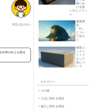
築にお
ける使
い方とメリッ
ト
建築用
大工になりたい
語
「FL」
につい
て知ろ
う
補強コ
ンクリ
住水準の向上を図る
ートブ
ロック
造につ
いて
カテゴリー
その他
工法に関する用語
施工に関する用語