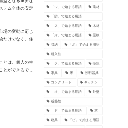
基盤となる重要な
「ジ」で始まる用語
建材
ステム全体の安定
「防」で始まる用語
「ス」で始まる用語
木材
市場の変動に応じ
「床」で始まる用語
屋根
給だけでなく、住
収納
「ポ」で始まる用語
耐久性
ことは、個人の生
「ク」で始まる用語
換気
ことができるでし
家具
床
照明器具
コンクリート
キッチン
「オ」で始まる用語
外壁
断熱性
「ド」で始まる用語
窓
建具
「ピ」で始まる用語