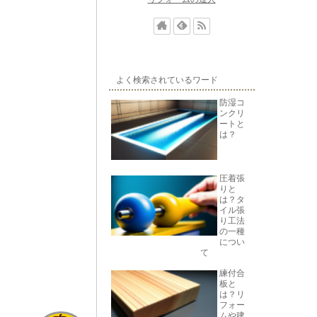
よく検索されているワード
防湿コ
ンクリ
ートと
は？
圧着張
りと
は？タ
イル張
り工法
の一種
につい
て
練付合
板と
は？リ
フォー
ムや建