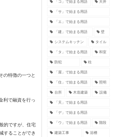
「コ」で始まる用語
天井
「サ」で始まる用語
「エ」で始まる用語
「建」で始まる用語
壁
システムキッチン
タイル
「タ」で始まる用語
和室
防犯
柱
「屋」で始まる用語
その特徴の一つと
「住」で始まる用語
照明
台所
木造建築
設備
金利で融資を行っ
「天」で始まる用語
「デ」で始まる用語
「ウ」で始まる用語
階段
般的ですが、住宅
減することができ
建築工事
浴槽