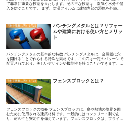
て非常に重要な役割を果たします。その主な役割は、湿気や水分の侵
でも、水洗いや軽い洗剤で簡単に落とすことができます。 セラミッ
入を防ぐことです。 まず、防湿フィルムは建物内部の湿気を外部に
ク塗装は、美しい色調を保持するだけでなく、建物や車の外観を一新
逃がす役割を果たします。建物内部の湿気が外部に逃げることで、カ
する効果もあります。その特殊な塗料は、光の反射を利用して、建物
ビや腐食の原因となる湿度を抑えることができます。特に、浴室やキ
や車の表面をより鮮やかに見せることができます。そのため、セラミ
ッチンなどの水回りでは、湿気が発生しやすいため、防湿フィルムの
ック塗装を施すことで、古くなった建物や車を新しく見せることがで
パンチングメタルとは？リフォー
資材や建材に関する用語
使用は欠かせません。 また、防湿フィルムは外部からの湿気や水分
きます。 セラミック塗装は、美しい色調を長期間保持することがで
ムや建築における使い方とメリッ
の侵入を防ぐ役割も果たします。外部からの湿気や雨水が建物内部に
きるため、リフォームの新しい選択肢として注目されています。耐久
侵入すると、壁や床の腐食やカビの発生の原因となります。防湿フィ
性、耐熱性、防汚性に優れているだけでなく、外観を一新する効果も
ト
ルムは、このような侵入を防ぐことで、建物の耐久性を高める役割を
あるため、建物や車の美しさを引き立てることができます。セラミッ
果たします。 さらに、防湿フィルムは断熱効果も持っています。湿
ク塗装を検討している方は、その特徴を理解し、長期間にわたって美
気や水分が建物内部に侵入すると、断熱材の性能が低下し、冷暖房効
しい状態を維持できることを知っておくと良いでしょう。
パンチングメタルの基本的な特徴 パンチングメタルは、金属板に穴
果が損なわれます。防湿フィルムは、湿気や水分の侵入を防ぐこと
を開けることで作られる特殊な素材です。この穴は一定のパターンで
で、断熱材の性能を保ち、快適な室内環境を維持する役割も果たしま
配置されており、美しいデザインや機能性を持つことができます。パ
す。 以上のように、防湿フィルムはリフォームや建築において非常
ンチングメタルは、建築やリフォームの様々な場面で使用されてお
に重要な役割を果たします。湿気や水分の侵入を防ぐことで、建物の
り、その特徴的な利点が評価されています。 まず、パンチングメタ
耐久性や快適性を向上させることができます。防湿フィルムの適切な
ルの最も顕著な特徴は、通気性と透明性です。穴が開いているため、
使用は、建物の長寿命化や住み心地の向上につながるため、注意が必
フェンスブロックとは？
資材や建材に関する用語
空気や光が自由に通過することができます。これにより、室内の換気
要です。
や自然光の取り込みが容易になります。また、パンチングメタルはプ
ライバシーを確保しながらも、外部からの視線を遮ることができま
す。このため、建物の外観や内部空間のデザインにおいて、パンチン
グメタルは非常に有用な素材となります。 さらに、パンチングメタ
ルは耐久性にも優れています。金属板が穴で強化されているため、強
フェンスブロックの概要 フェンスブロックは、庭や敷地の境界を囲
度が増し、耐久性が向上します。また、パンチングメタルは防錆性も
むために使用される建築材料です。一般的にはコンクリート製であ
備えており、長期間の使用においても美しい状態を保つことができま
り、耐久性と安定性を備えています。フェンスブロックは、プライバ
す。これにより、建築物やリフォームにおいて、長期的なメンテナン
シーの確保や安全性の向上、外部からの騒音や視覚的な干渉の軽減な
スの必要性を減らすことができます。 さらに、パンチングメタルは
ど、さまざまな目的で使用されます。 フェンスブロックは、その特
デザインの自由度が高いという利点もあります。穴の形状や配置を自