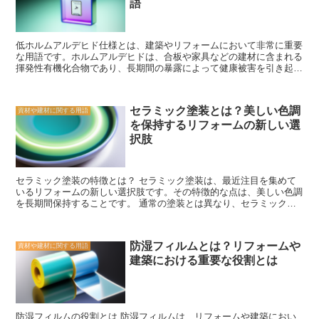
されています。 さらに、セラミックスは絶縁体としての優れた性能
語
を持っています。これは、セラミックスが電気を通さない性質を持っ
ているためです。そのため、セラミックスは電子部品や電気絶縁体と
して使用されることがあります。 また、セラミックスは化学的に安
低ホルムアルデヒド仕様とは、建築やリフォームにおいて非常に重要
定しており、腐食や酸化に対しても耐性があります。これにより、セ
な用語です。ホルムアルデヒドは、合板や家具などの建材に含まれる
ラミックスは化学産業や医療産業などの分野でも使用されています。
揮発性有機化合物であり、長期間の暴露によって健康被害を引き起こ
セラミックスはさまざまな形状やサイズで製造することができます。
す可能性があります。そのため、低ホルムアルデヒド仕様は、ホルム
一般的な製造方法には、焼結、圧縮成形、注型などがあります。ま
アルデヒドの放散を抑えるための基準を満たした建材や製品を使用す
た、セラミックスは他の材料と組み合わせて使用することもできま
ることを指します。 低ホルムアルデヒド仕様の重要性は、健康への
す。例えば、セラミックスと金属を組み合わせたセラミックスコンポ
セラミック塗装とは？美しい色調
資材や建材に関する用語
影響だけでなく、環境への配慮にも関係しています。ホルムアルデヒ
ジットは、高い強度と耐久性を持つことができます。 セラミックス
を保持するリフォームの新しい選
ドは大気中に放出されると、光化学スモッグやオゾン層の破壊などの
は、その特性と多様な用途のために、現代の産業において重要な役割
環境問題を引き起こす可能性があります。そのため、低ホルムアルデ
を果たしています。今後もセラミックスの研究と開発が進み、さらな
択肢
ヒド仕様の建材や製品を使用することは、持続可能な建築やリフォー
る革新が期待されています。
ムの一環として重要な役割を果たします。 低ホルムアルデヒド仕様
の建材や製品は、特定の基準を満たしていることが証明されていま
セラミック塗装の特徴とは？ セラミック塗装は、最近注目を集めて
す。例えば、日本ではJIS規格やF☆☆☆☆（フォースター）認定な
いるリフォームの新しい選択肢です。その特徴的な点は、美しい色調
どがあります。これらの基準を満たした建材や製品は、ホルムアルデ
を長期間保持することです。 通常の塗装とは異なり、セラミック塗
ヒドの放散を抑えるための特殊な処理が施されており、安全性が確保
装はセラミック粒子を含んだ特殊な塗料を使用します。このセラミッ
されています。 低ホルムアルデヒド仕様の建材や製品は、健康や環
ク粒子は、耐久性と耐候性に優れており、塗装面を保護する役割を果
境に配慮した建築やリフォームにおいて必要不可欠です。特に、子供
たします。そのため、セラミック塗装は通常の塗装よりも長持ちし、
や高齢者などの健康に敏感な人々にとっては、ホルムアルデヒドの放
防湿フィルムとは？リフォームや
資材や建材に関する用語
色あせや剥がれを防ぐことができます。 また、セラミック塗装は耐
散を抑えた環境が重要です。また、低ホルムアルデヒド仕様の建材や
建築における重要な役割とは
熱性にも優れています。これは、屋外の建物や車のボディなど、高温
製品は、長期的な視点で見れば、環境への負荷を軽減することにもつ
にさらされる場所にも適していることを意味します。夏の暑い日や冬
ながります。 低ホルムアルデヒド仕様は、建築やリフォームにおい
の寒い日でも、セラミック塗装はその美しい色調を保ち続けることが
て重要な要素です。健康や環境に配慮した建材や製品を選ぶことで、
できます。 さらに、セラミック塗装は防汚性にも優れています。そ
より安全で持続可能な住環境を実現することができます。建築やリフ
の特殊な塗料の表面は滑らかで、汚れやホコリが付きにくいため、美
ォームを検討する際には、低ホルムアルデヒド仕様に注目し、適切な
防湿フィルムの役割とは 防湿フィルムは、リフォームや建築におい
しい状態を長期間維持することができます。また、汚れが付いた場合
選択をすることが大切です。