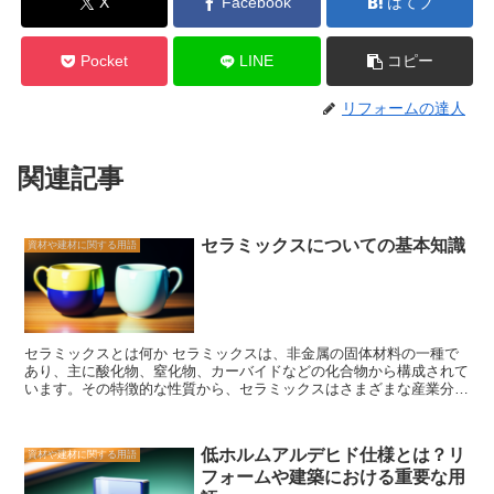
X
Facebook
はてブ
Pocket
LINE
コピー
リフォームの達人
関連記事
セラミックスについての基本知識
資材や建材に関する用語
セラミックスとは何か セラミックスは、非金属の固体材料の一種で
あり、主に酸化物、窒化物、カーバイドなどの化合物から構成されて
います。その特徴的な性質から、セラミックスはさまざまな産業分野
で広く使用されています。 セラミックスの最も重要な特徴は、高い
耐熱性と耐久性です。これは、セラミックスが高温や極端な環境条件
に耐えることができることを意味しています。また、セラミックスは
低ホルムアルデヒド仕様とは？リ
資材や建材に関する用語
非常に硬く、耐摩耗性にも優れています。これらの特性により、セラ
フォームや建築における重要な用
ミックスは自動車産業、航空宇宙産業、電子機器産業などで広く使用