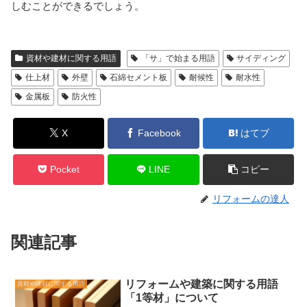
しむことができるでしょう。
資材や建材に関する用語
「サ」で始まる用語
サイディング
仕上材
外壁
石綿セメント板
耐候性
耐水性
金属板
防火性
X
Facebook
はてブ
Pocket
LINE
コピー
リフォームの達人
関連記事
リフォームや建築に関する用語
資材や建材に関する用語
「1等材」について