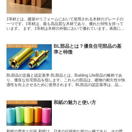
1等材とは、建築やリフォームにおいて使用される木材のグレードの
一つです。1等材は、最も高品質な木材であり、優れた特性を持って
います。 まず、1等材は木材の外観において優れています。表面には
美しい木目があり、色合いも均一であります。また、節や割れが少な
く、木材の質感も非常に高いです。これにより、1等材を使用するこ
とで、建物やリフォームの仕上がりに高級感や上質さを与えることが
BL部品とは？優良住宅部品の基
資材や建材に関する用語
できます。 さらに、1等材は耐久性にも優れています。木材は自然素
準と特徴
材であり、経年劣化や虫害のリスクがありますが、1等材はその中で
も最も耐久性が高いとされています。そのため、長期間にわたって美
しい状態を保つことができます。 また、1等材は加工性にも優れてい
ます。木材は加工が比較的容易であり、様々な形状やサイズに加工す
ることができますが、1等材はその中でも加工しやすいとされていま
BL部品の定義と認定基準 BL部品とは、Building Life部品の略称であ
す。これにより、建築やリフォームの際に、デザイン性や機能性を追
り、優良な住宅部品を指します。これらの部品は、建物の耐久性や快
求することができます。 ただし、1等材は他のグレードの木材に比べ
適性を向上させるために使用されます。BL部品の認定基準は、品
て価格が高い傾向にあります。そのため、予算に制約のある場合や、
質、安全性、環境への配慮など、さまざまな要素に基づいています。
特に外観や耐久性にこだわりがない場合は、他のグレードの木材を選
まず、品質はBL部品の最も重要な要素の一つです。BL部品は、高い
ぶこともあります。 総じて言えば、1等材は建築やリフォームにおい
品質基準を満たしている必要があります。これは、耐久性や信頼性が
て高品質な木材として利用されることが多いです。その美しい外観、
和紙の魅力と使い方
資材や建材に関する用語
高く、長期間にわたって問題なく機能することを意味します。また、
耐久性、加工性などの特性を活かし、建物や空間に上質さや高級感を
品質管理システムの導入や品質評価の実施など、品質を確保するため
与えることができます。ただし、予算に応じて適切な木材を選ぶこと
の取り組みも重要です。 安全性もBL部品の認定基準の一つです。建
も重要です。
物の安全性は、住民の生活や財産を守るために非常に重要です。BL
部品は、安全基準を満たしている必要があります。これは、耐震性や
防火性など、建物の安全性に関連する要素を含みます。また、安全性
和紙の歴史と伝統 和紙は、日本の伝統的な紙の一種であり、その歴
に関するテストや評価が行われ、その結果に基づいて認定が行われま