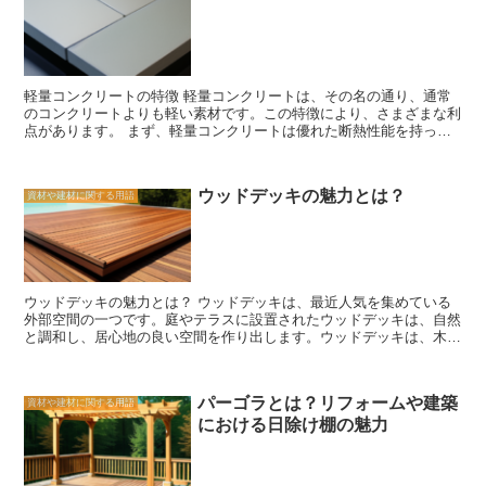
軽量コンクリートの特徴 軽量コンクリートは、その名の通り、通常
のコンクリートよりも軽い素材です。この特徴により、さまざまな利
点があります。 まず、軽量コンクリートは優れた断熱性能を持って
います。通常のコンクリートに比べて空気の層が多く含まれているた
め、熱の伝導が抑えられます。これにより、建物内部の温度を一定に
保つことができ、冷暖房の効率を向上させることができます。 ま
ウッドデッキの魅力とは？
資材や建材に関する用語
た、軽量コンクリートは優れた音響性能も持っています。空気の層が
音の振動を吸収し、反射を抑えるため、建物内部の騒音を軽減するこ
とができます。特に、集合住宅やオフィスビルなどの多人数が集まる
場所では、快適な環境を提供するために重要な要素となります。 さ
らに、軽量コンクリートは耐火性にも優れています。通常のコンクリ
ートは高温になると割れやすくなる傾向がありますが、軽量コンクリ
ウッドデッキの魅力とは？ ウッドデッキは、最近人気を集めている
ートはそのような問題を抑えることができます。これにより、火災の
外部空間の一つです。庭やテラスに設置されたウッドデッキは、自然
際に建物の構造を保護し、被害を最小限に抑えることができます。
と調和し、居心地の良い空間を作り出します。ウッドデッキは、木材
さらに、軽量コンクリートは施工の容易さも特徴の一つです。通常の
の温かみと自然の美しさを取り入れることができるため、多くの人々
コンクリートよりも軽いため、建物の構造物や壁などの重量を軽減す
に魅力的に映るのです。 ウッドデッキとは何ですか？ ウッドデッキ
ることができます。これにより、建物の耐震性を向上させることがで
は、木材を使用して作られた床のようなものです。一般的には、屋外
きます。また、軽量コンクリートは切削や穴あけが容易であり、施工
パーゴラとは？リフォームや建築
資材や建材に関する用語
の空間に設置され、庭やテラスなどで使用されます。ウッドデッキ
の効率を向上させることができます。 以上のように、軽量コンクリ
における日除け棚の魅力
は、木材の種類やデザインによって様々なスタイルがあります。ま
ートは優れた断熱性能、音響性能、耐火性、施工の容易さなどの特徴
た、ウッドデッキは耐久性があり、長期間使用することができるた
を持っています。これらの特徴により、建物の快適性や安全性を向上
め、人気があります。 ウッドデッキの魅力とは何ですか？ ウッドデ
させることができます。今後、ますます需要が高まることが予想され
ッキの魅力は、その自然な美しさにあります。木材は、自然の素材で
る軽量コンクリートは、建築業界において重要な素材となっていま