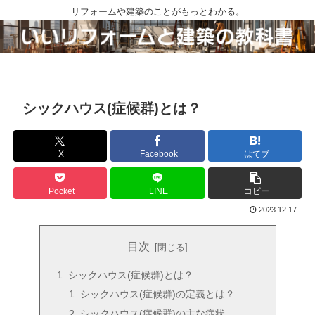
リフォームや建築のことがもっとわかる。
シックハウス(症候群)とは？
X
Facebook
はてブ
Pocket
LINE
コピー
2023.12.17
目次
シックハウス(症候群)とは？
シックハウス(症候群)の定義とは？
シックハウス(症候群)の主な症状