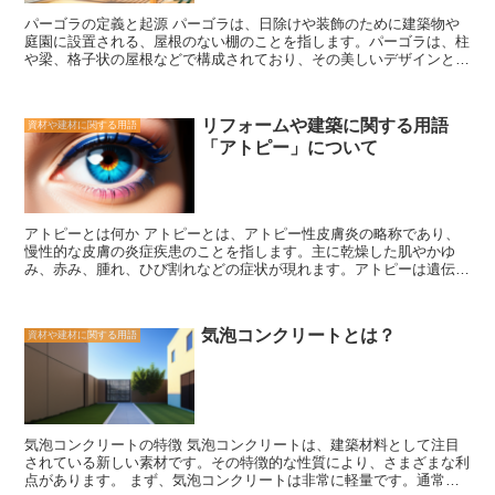
あり、その温かみや風合いは他の素材では再現することができませ
す。
パーゴラの定義と起源 パーゴラは、日除けや装飾のために建築物や
ん。ウッドデッキは、庭やテラスに自然と調和し、落ち着いた雰囲気
庭園に設置される、屋根のない棚のことを指します。パーゴラは、柱
を作り出します。また、ウッドデッキは、屋外でのくつろぎの場とし
や梁、格子状の屋根などで構成されており、その美しいデザインと機
て利用することができます。家族や友人とのバーベキューやパーティ
能性から、多くの人々に愛されています。 パーゴラの起源は古代ロ
ーなど、様々なイベントを楽しむことができます。 さらに、ウッド
ーマにまで遡ります。ローマ人は、パーゴラを庭園や公共の場所に建
デッキはメンテナンスが比較的簡単であり、長期間使用することがで
て、涼しい場所を提供するために使用しました。また、パーゴラは、
きます。木材は耐久性があり、適切なケアを行えば、数年にわたって
リフォームや建築に関する用語
資材や建材に関する用語
蔓性植物やつる植物を絡ませることができるため、自然な緑のカーテ
美しい状態を保つことができます。また、ウッドデッキは他の素材と
「アトピー」について
ンを作り出すこともできます。 現代のパーゴラは、様々な素材で作
比べて比較的コストが抑えられているため、予算に制約のある人々に
られています。木製のパーゴラは、自然な風合いと温かみを持ち、庭
も適しています。 ウッドデッキは、自然の美しさと居心地の良さを
園やテラスに自然な雰囲気を与えます。一方、金属製のパーゴラは、
兼ね備えた魅力的な外部空間です。木材の温かみと自然の風景を楽し
モダンでスタイリッシュな印象を与えることができます。 パーゴラ
みながら、家族や友人との時間を過ごすことができます。ウッドデッ
は、日除けとしての機能だけでなく、美しいデザインとしても重要な
キは、庭やテラスをより魅力的な場所に変えることができるので、ぜ
アトピーとは何か アトピーとは、アトピー性皮膚炎の略称であり、
役割を果たします。パーゴラは、庭園やテラスに魅力的な要素を加え
ひ一度検討してみてください。
慢性的な皮膚の炎症疾患のことを指します。主に乾燥した肌やかゆ
ることができ、屋外空間をより快適で魅力的な場所に変えることがで
み、赤み、腫れ、ひび割れなどの症状が現れます。アトピーは遺伝的
きます。 さらに、パーゴラは、リフォームや建築においても重要な
な要素が強く、家族にアトピーの人がいる場合、自分自身もアトピー
役割を果たします。屋外空間にパーゴラを設置することで、日差しや
になる可能性が高いと言われています。 アトピーの原因は複数あ
雨から保護されるだけでなく、屋外の生活空間を拡張することもでき
り、主な要因としては遺伝的な要素、環境要因、免疫系の異常などが
ます。また、パーゴラは、庭園やテラスにアクセントを加えることが
気泡コンクリートとは？
資材や建材に関する用語
挙げられます。また、アレルギー反応が過剰に起こることもアトピー
でき、全体のデザインを引き立てることができます。 パーゴラは、
の特徴です。アトピーの症状は個人によって異なりますが、一般的に
その美しいデザインと機能性から、多くの人々に愛されています。リ
は乾燥した肌やかゆみが主な症状として現れます。 アトピーの治療
フォームや建築においても重要な役割を果たすパーゴラは、屋外空間
方法は、症状の軽減や炎症の抑制を目的として行われます。一般的な
をより快適で魅力的な場所に変えることができます。是非、パーゴラ
治療方法としては、保湿剤の使用、ステロイド軟膏の塗布、抗ヒスタ
を取り入れて、屋外空間を楽しんでみてください。
ミン剤の服用などがあります。また、アトピーの予防策としては、肌
気泡コンクリートの特徴 気泡コンクリートは、建築材料として注目
の乾燥を防ぐための保湿ケアや、アレルギー物質との接触を避けるこ
されている新しい素材です。その特徴的な性質により、さまざまな利
とが重要です。 アトピーは慢性的な疾患であり、完全に治すことは
点があります。 まず、気泡コンクリートは非常に軽量です。通常の
難しいとされています。しかし、適切な治療や予防策を行うことで、