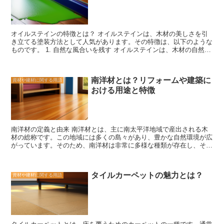
設けられています。 ISM規定は、建築業界やインテリアデザイン業
界において広く認知されており、多くの建築家やデザイナーがこれを
参考にしています。また、ISM規定に準拠した材料を使用すること
は、建築物の価値を高めるだけでなく、住民や利用者の安全性を確保
オイルステインの特徴とは？ オイルステインは、木材の美しさを引
する重要な手段となります。 ISM規定の概要を理解することは、建
き立てる塗装方法として人気があります。その特徴は、以下のような
築やリフォームに携わる人々にとって必要不可欠です。材料選びの際
ものです。 1. 自然な風合いを残す オイルステインは、木材の自然な
には、ISM規定に準拠しているかどうかを確認することが重要です。
風合いを損なわずに、美しく仕上げることができます。木目や質感が
また、ISM規定に準拠した材料を使用することで、建築物の安全性や
生きたまま残るため、木材本来の魅力を最大限に引き出すことができ
快適性を向上させることができます。 最後に、ISM規定は定期的に
ます。 2. 色のバリエーションが豊富 オイルステインには、さまざま
見直され、改訂されることがあります。建築やリフォームの際には、
南洋材とは？リフォームや建築に
資材や建材に関する用語
な色のバリエーションがあります。明るい色から暗い色まで、自分の
最新のISM規定を確認し、最新の安全基準に準拠した材料を選ぶこと
おける用途と特徴
好みやインテリアに合わせて選ぶことができます。また、複数の色を
が重要です。安全性を最優先に考え、健康で快適な空間を作り上げる
組み合わせて使うこともできるため、より個性的な仕上がりを実現す
ために、ISM規定を遵守することを心掛けましょう。
ることができます。 3. 保護効果がある オイルステインは、木材を保
護する効果もあります。木材に浸透し、表面をコーティングすること
で、傷や汚れから木材を守ることができます。また、紫外線からのダ
南洋材の定義と由来 南洋材とは、主に南太平洋地域で産出される木
メージを軽減する効果もあります。 4. 手入れが簡単 オイルステイン
材の総称です。この地域には多くの島々があり、豊かな自然環境が広
で仕上げた木材は、手入れが簡単です。定期的なメンテナンスが必要
がっています。そのため、南洋材は非常に多様な種類が存在し、それ
な場合でも、研磨や再塗装などの手間が少なく済みます。また、傷が
ぞれ独特の特徴を持っています。 南洋材の由来は、この地域の豊か
ついた場合も、部分的に修復することができるため、長く美しい状態
な森林資源にあります。南太平洋地域は熱帯気候に恵まれており、年
を保つことができます。 オイルステインは、木材の美しさを引き立
間を通して高温多湿の環境が続いています。このような環境下で育つ
てるだけでなく、保護効果や手入れのしやすさなど、さまざまな特徴
タイルカーペットの魅力とは？
資材や建材に関する用語
木々は、非常に速い成長を遂げることができます。そのため、南洋材
を持っています。自然な風合いを大切にしたい方や、木材の魅力を最
は比較的短期間で大きな木を育てることができるのです。 また、南
大限に引き出したい方におすすめの塗装方法です。ぜひ、自分の好み
洋材はその特徴的な色合いや木目が魅力的です。例えば、マホガニー
や用途に合わせて、オイルステインを活用してみてください。
やティンバーウッドなどは、赤みがかった色合いが特徴で、高級感の
ある印象を与えます。一方、クワやテカなどは、黄色みがかった色合
いで、明るく温かみのある雰囲気を作り出します。 さらに、南洋材