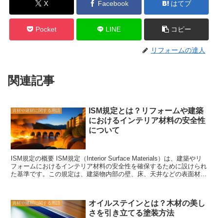
X
Facebook
はてブ
Pocket
LINE
コピー
リフォームの達人
関連記事
ISM規定とは？リフォームや建築
資材や建材に関する用語
におけるインテリア材料の安全性
について
ISM規定の概要 ISM規定（Interior Surface Materials）は、建築やリ
フォームにおけるインテリア材料の安全性を確保するために設けられ
た基準です。この規定は、建築物内部の壁、床、天井などの表面材料
に関するものであり、人々の健康と安全を守るために重要な役割を果
たしています。 ISM規定では、インテリア材料が特定の基準を満た
していることが求められます。例えば、材料が燃えにくいこと、有害
オイルステインとは？木材の美し
資材や建材に関する用語
物質を含まないこと、耐久性があることなどが挙げられます。これら
さを引き立てる塗装方法
の基準は、建築物の火災安全性や室内空気の品質を向上させるために