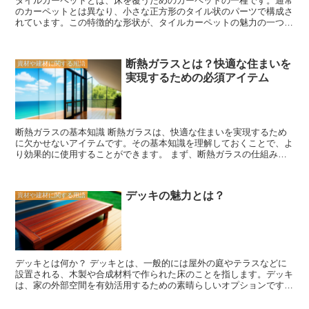
タイルカーペットとは、床を覆うためのカーペットの一種です。通常
は耐久性にも優れています。熱帯気候で育つことから、湿度や虫害に
のカーペットとは異なり、小さな正方形のタイル状のパーツで構成さ
強く、長期間にわたって美しい状態を保つことができます。そのた
れています。この特徴的な形状が、タイルカーペットの魅力の一つと
め、リフォームや建築において、南洋材は非常に重要な役割を果たし
なっています。 タイルカーペットの魅力の一つは、その取り扱いの
ています。 南洋材は、その特徴的な色合いや耐久性から、床材や家
簡単さです。通常のカーペットは大きな一枚の布を敷くため、取り外
具、外装材など様々な用途に利用されています。また、環境に配慮し
しや掃除が困難な場合があります。しかし、タイルカーペットは小さ
た持続可能な資源としても注目されており、森林保護や再生可能エネ
断熱ガラスとは？快適な住まいを
資材や建材に関する用語
なパーツで構成されているため、必要な部分だけを取り外すことがで
ルギーの推進にも貢献しています。 南洋材は、その多様性と特徴的
実現するための必須アイテム
きます。また、汚れた部分だけを交換することも可能です。これによ
な魅力から、リフォームや建築において重要な存在です。その使い勝
り、カーペットのメンテナンスが簡単になります。 さらに、タイル
手の良さや美しさは、多くの人々に愛されています。今後も、南洋材
カーペットはデザインの自由度が高いという特徴もあります。通常の
の持つ魅力を活かした施工やデザインがさらに進化していくことでし
カーペットは一枚の布で構成されているため、デザインの変更が難し
ょう。
い場合があります。しかし、タイルカーペットは小さなパーツで構成
断熱ガラスの基本知識 断熱ガラスは、快適な住まいを実現するため
されているため、様々なデザインの組み合わせが可能です。これによ
に欠かせないアイテムです。その基本知識を理解しておくことで、よ
り、自分の好みやインテリアに合わせたカーペットを作ることができ
り効果的に使用することができます。 まず、断熱ガラスの仕組みに
ます。 また、タイルカーペットは耐久性にも優れています。通常の
ついてです。断熱ガラスは、2枚のガラスの間に空気層やガスを封入
カーペットは長期間の使用により、圧縮やへたりが生じることがあり
することで、熱の伝導を防ぐ仕組みです。この空気層やガスは、熱の
ます。しかし、タイルカーペットは小さなパーツで構成されているた
伝導を阻害するため、室内の温度を保つ効果があります。 次に、断
め、一部が圧縮されても他の部分は影響を受けません。そのため、長
デッキの魅力とは？
資材や建材に関する用語
熱ガラスの種類についてです。一般的には、単層ガラスに比べて断熱
期間の使用でも美しい状態を保つことができます。 以上のように、
性能が高い「二重ガラスや「トリプルガラスが使用されます。二重ガ
タイルカーペットは取り扱いの簡単さ、デザインの自由度、耐久性と
ラスは、2枚のガラスの間に空気層を封入したもので、トリプルガラ
いった魅力を持っています。これらの特徴から、タイルカーペットは
スは、3枚のガラスの間に空気層やガスを封入したものです。断熱性
多くの人々に愛されています。自宅やオフィスなど、さまざまな場所
能が高いほど、室内の温度を安定させる効果が期待できます。 ま
で活躍するタイルカーペットは、快適な空間作りに一役買ってくれる
た、断熱ガラスの効果には、冷暖房効果だけでなく、防音効果もあり
ことでしょう。
デッキとは何か？ デッキとは、一般的には屋外の庭やテラスなどに
ます。断熱ガラスは、外部からの騒音を遮断する効果があり、静かな
設置される、木製や合成材料で作られた床のことを指します。デッキ
環境を実現することができます。特に、都市部や交通量の多い場所に
は、家の外部空間を有効活用するための素晴らしいオプションです。
住んでいる方にとっては、防音効果は大きなメリットとなります。
庭やテラスにデッキを設置することで、快適な屋外空間を作り出すこ
最後に、断熱ガラスの選び方についてです。断熱ガラスの性能は、U
とができます。 デッキの魅力は、その多様性にあります。デッキ
値という数値で表されます。U値が低いほど、断熱性能が高いことを