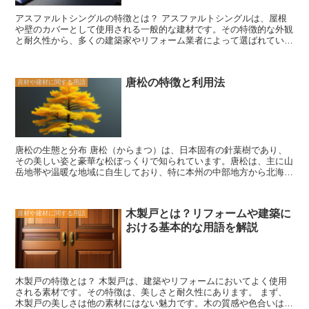
が起こることがありますが、ポリウレタン樹脂系塗料はそのような影
アスファルトシングルの特徴とは？ アスファルトシングルは、屋根
響を受けにくいです。そのため、化学工場や食品工場など、薬品の使
や壁のカバーとして使用される一般的な建材です。その特徴的な外観
用が多い場所でも安心して使用することができます。 さらに、ポリ
と耐久性から、多くの建築家やリフォーム業者によって選ばれていま
ウレタン樹脂系塗料は耐熱性にも優れています。一般的な塗料では高
す。 まず、アスファルトシングルの最大の特徴はその耐久性です。
温になる場所での使用が制限されることがありますが、ポリウレタン
アスファルトシングルは、耐候性に優れており、長期間にわたって屋
樹脂系塗料は高温にも耐えることができます。そのため、エンジンル
根や壁を保護することができます。また、耐火性もあり、火災のリス
ームやオーブンなど、高温環境下での使用に適しています。 以上の
唐松の特徴と利用法
資材や建材に関する用語
クを軽減することができます。 さらに、アスファルトシングルは施
ように、ポリウレタン樹脂系塗料は耐久性、接着力、耐薬品性、耐熱
工が比較的簡単であり、コスト効率も高いという利点もあります。そ
性など、さまざまな特徴を持っています。そのため、さまざまな用途
のため、リフォームや新築の際にも人気があります。また、様々な色
で幅広く利用されており、その優れた性能から多くの人々に支持され
やデザインのアスファルトシングルが市場に存在し、建物の外観に合
ています。
わせて選ぶことができます。 さらに、アスファルトシングルはメン
テナンスが比較的容易です。定期的な清掃や修理が必要ですが、一般
唐松の生態と分布 唐松（からまつ）は、日本固有の針葉樹であり、
的な屋根材よりも手間がかからず、コストも抑えられます。 ただ
その美しい姿と豪華な松ぼっくりで知られています。唐松は、主に山
し、アスファルトシングルにはいくつかの注意点もあります。例え
岳地帯や温暖な地域に自生しており、特に本州の中部地方から北海道
ば、長期間の使用によって劣化することがありますので、定期的な点
にかけて広く分布しています。 唐松は、高さ30メートル以上にも成
検とメンテナンスが必要です。また、強風や大雨などの悪天候によっ
長することがあり、直立した幹と広がる枝が特徴です。また、葉は針
ても損傷する可能性があるため、注意が必要です。 総じて、アスフ
状で長さが約5センチメートルほどあり、深緑色の美しい色合いを持
ァルトシングルは耐久性、耐火性、施工の容易さ、コスト効率の良さ
木製戸とは？リフォームや建築に
資材や建材に関する用語
っています。これらの特徴から、唐松は風格があり、日本庭園や公園
など、多くのメリットを持っています。建築やリフォームの際には、
おける基本的な用語を解説
などでよく利用されています。 唐松は、寒さにも強く、乾燥した環
アスファルトシングルを検討する価値があります。ただし、適切なメ
境にも適応しています。そのため、山岳地帯や海岸地域など、他の樹
ンテナンスを行い、注意点にも留意することが重要です。
木が生育困難な場所でも見かけることができます。また、唐松は松ぼ
っくりをつけることが多く、これは鳥や小動物の餌となるだけでな
く、装飾品や飾り物としても利用されています。 唐松の分布は、日
木製戸の特徴とは？ 木製戸は、建築やリフォームにおいてよく使用
本国内に限られていますが、その美しい姿と利便性から、海外でも人
される素材です。その特徴は、美しさと耐久性にあります。 まず、
気があります。特に、北米やヨーロッパなどの寒冷地で栽培されてお
木製戸の美しさは他の素材にはない魅力です。木の質感や色合いは、
り、日本の文化を広める一助となっています。 唐松は、日本の自然