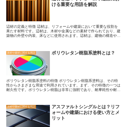
ける重要な用語を解説
辺材の定義と特徴 辺材は、リフォームや建築において重要な役割を
果たす材料です。辺材は、木材や金属などの素材で作られており、建
築物の外壁や内装、床などに使用されます。辺材は、建物の構造やデ
ザインに影響を与えるため、適切な選択が必要です。 辺材の特徴の
一つは、耐久性です。建物の外部に使用される辺材は、風雨や紫外線
などの自然の要素にさらされるため、耐久性が求められます。また、
ポリウレタン樹脂系塗料とは？
資材や建材に関する用語
内部に使用される辺材も、長期間の使用に耐える必要があります。
さらに、辺材はデザインにも重要な役割を果たします。建物の外観や
内装の印象を左右するため、適切な色や質感を選ぶことが重要です。
また、辺材の形状やパターンもデザインに影響を与えます。 辺材の
選択には、耐久性やデザインだけでなく、コストやメンテナンスの容
易さなども考慮する必要があります。例えば、木材は自然素材であ
ポリウレタン樹脂系塗料の特徴 ポリウレタン樹脂系塗料は、その特
り、温かみや風合いがありますが、定期的なメンテナンスが必要で
性からさまざまな用途で利用されています。まず、その特徴の一つは
す。一方、金属は耐久性が高く、メンテナンスが比較的容易ですが、
耐久性です。ポリウレタン樹脂は非常に強靭であり、耐摩耗性や耐候
デザインの選択肢が限られる場合もあります。 辺材は、建物の外観
性に優れています。そのため、屋外の建築物や車両など、長期間にわ
や内装の印象を大きく左右する重要な要素です。適切な辺材の選択
たって耐久性が求められる場所で使用されることが多いです。 ま
は、建物の耐久性やデザイン性を向上させるだけでなく、快適な空間
た、ポリウレタン樹脂系塗料は優れた接着力を持っています。これ
を作り出すことにも繋がります。リフォームや建築を行う際には、辺
アスファルトシングルとは？リフ
資材や建材に関する用語
は、樹脂の特性によるもので、他の材料との接着力が非常に高いで
材の選択に十分な注意を払い、専門家のアドバイスを受けることをお
ォームや建築における使い方とメ
す。そのため、金属やプラスチックなどのさまざまな素材に対しても
すすめします。
優れた接着力を発揮し、長期間にわたって剥がれることなく美しい仕
リット
上がりを保つことができます。 さらに、ポリウレタン樹脂系塗料は
耐薬品性にも優れています。一般的な塗料では薬品による変色や劣化