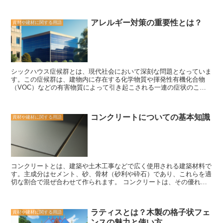
ッシを取り外すことなく、既存の窓に取り付けることができるため、
の美しさと耐久性から、高級なインテリアや家具に多く使用されてい
工事の手間や費用を抑えることができます。 後付窓の取り付けは比
ます。また、最近では環境に配慮した建築やリフォームのトレンドと
較的簡単で、専門の業者に依頼することなく、DIYで行うことも可能
して、天然木を使用した住宅が増えてきています。 まとめ 天然木
アレルギー対策の重要性とは？
資材や建材に関する用語
です。取り付ける際には、既存の窓の寸法に合わせて後付窓を選ぶ必
は、その自然な風合いと環境に優しい特性から、多くの人々に愛され
要があります。また、断熱性や防音性を向上させるためには、適切な
ています。その美しさと耐久性は、他の素材では代替することができ
断熱材や防音材を使用することも重要です。 後付窓のメリットは、
ません。天然木を使用した家具や建築材料は、暖かみと個性を与えて
まず断熱性の向上です。古い窓は、熱の逃げやすい素材や構造ででき
くれます。また、持続可能な資源としての価値も高く、地球環境の保
ているため、冬場には暖房効果が低くなり、夏場には冷房効果が低下
護にも貢献しています。天然木の魅力を活かした素敵な空間を作り上
します。後付窓を取り付けることで、断熱性を向上させることがで
げるために、ぜひ天然木を選んでみてください。
シックハウス症候群とは、現代社会において深刻な問題となっていま
き、エネルギー効率の良い住まいへと改善することができます。 ま
す。この症候群は、建物内に存在する化学物質や揮発性有機化合物
た、後付窓は防音性の向上にも効果的です。道路や鉄道の騒音、隣近
（VOC）などの有害物質によって引き起こされる一連の症状のこと
所の音など、外部からの騒音を軽減することができます。特に都市部
を指します。 シックハウス症候群の症状には、頭痛、めまい、吐き
や交通量の多い場所に住んでいる方にとっては、快適な生活環境を作
気、倦怠感、皮膚のかゆみや発疹などがあります。これらの症状は、
るために後付窓は欠かせないアイテムとなります。 さらに、後付窓
長時間建物内に滞在している人々に特に現れやすく、生活の質を著し
はデザイン性にも優れています。様々なデザインやカラーバリエーシ
コンクリートについての基本知識
資材や建材に関する用語
く低下させることがあります。 この症候群の原因としては、新築や
ョンがあり、既存の窓と調和させることができます。リフォームの際
リフォーム時に使用される建材や家具から発散される化学物質が挙げ
には、建物の外観やインテリアとの調和を考慮しながら、後付窓を選
られます。特に、合板や塗料、カーペットなどの製品に含まれる揮発
ぶことが重要です。 後付窓は、リフォームにおいて必須のアイテム
性有機化合物は、室内空気中に蓄積されることで症状を引き起こす可
と言えるでしょう。断熱性や防音性の向上、デザイン性の向上など、
能性があります。 シックハウス症候群を予防するためには、以下の
様々なメリットがあります。また、取り付けも比較的簡単で、手間や
対策が重要です。まず、建材や家具の選択に注意を払うことが必要で
費用を抑えることができます。快適な住まいを作るために、後付窓を
コンクリートとは、建築や土木工事などで広く使用される建築材料で
す。低VOCの製品を選ぶことで、有害物質の発散を最小限に抑える
検討してみてはいかがでしょうか。
す。主成分はセメント、砂、骨材（砂利や砕石）であり、これらを適
ことができます。また、定期的な換気や空気清浄機の使用も効果的で
切な割合で混ぜ合わせて作られます。 コンクリートは、その優れた
す。室内の空気を常に新鮮な状態に保つことで、有害物質の濃度を低
特性から広く利用されています。まず、耐久性があります。コンクリ
く抑えることができます。 さらに、シックハウス症候群の症状が現
ートは強固であり、長期間にわたって変形や劣化することがありませ
れた場合は、早めに医師の診断を受けることが重要です。症状を軽減
ん。また、耐火性も高く、火災に対しても安全な建築材料として知ら
するための適切な治療法や対策を提案してもらうことができます。
ラティスとは？木製の格子状フェ
資材や建材に関する用語
れています。 さらに、コンクリートは施工の自由度が高いという特
シックハウス症候群は、私たちの健康と生活に大きな影響を与える可
ンスの魅力と使い方
徴もあります。柔軟な性質を持っており、様々な形状やサイズに対応
能性があります。そのため、建物の設計や管理において、有害物質の