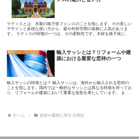
することができます。そのため、建築物や構造物の設計において、自
排出を最小限に抑える取り組みが求められています。私たち自身も、
由な発想を生かすことができます。 また、コンクリートは環境にも
健康な環境を作り出すための意識を持ち、予防策を積極的に取り入れ
配慮した建築材料として注目されています。セメントの製造には石灰
ることが重要です。
石や粘土などの天然資源が使用されますが、再生利用や代替材料の開
ラティスとは、木製の格子状フェンスのことを指します。その美しい
発により、環境負荷を軽減する取り組みが進んでいます。 コンクリ
デザインと多様な使い方から、庭や外部空間の装飾に人気がありま
ートは、私たちの生活に欠かせない建築材料です。その優れた特性と
す。 ラティスの特徴の一つは、その柔軟性です。木材を格子状に組
持続可能性から、今後もさらなる進化が期待されています。建築や土
み合わせることで、独自のパターンやデザインを作り出すことができ
木工事に携わる人々にとって、コンクリートについての基本知識を持
ます。これにより、個性的な外観を持つフェンスや壁面を作ることが
つことは重要です。
できます。 また、ラティスはプライバシーを保護しながらも、光や
輸入サッシとは？リフォームや建
資材や建材に関する用語
風を通すことができるという利点もあります。これにより、庭やテラ
築における重要な窓枠の一つ
スなどの外部空間を明るく開放的に保つことができます。さらに、植
物を絡ませたり、クライミングフレームとして活用することもできま
す。 さまざまな素材で作られたラティスがありますが、木製のもの
が最も一般的です。木材は自然な風合いを持ち、庭や外部空間に温か
みを与えます。また、耐久性もあり、適切なメンテナンスを行えば長
輸入サッシの特徴とは？ 輸入サッシは、海外から輸入される窓枠の
期間使用することができます。 ラティスの使い方は多岐にわたりま
ことを指します。国内では一般的なサッシとは異なる特徴を持ってお
す。例えば、庭の境界線として使用することで、プライバシーを保護
り、リフォームや建築において重要な役割を果たしています。 ま
しながらも開放感を持たせることができます。また、壁面やフェンス
ず、輸入サッシの特徴の一つは、高い品質とデザイン性です。海外の
に取り付けることで、美しいデザインを追加することができます。さ
窓メーカーは、長年の経験と技術を持ち、高品質な窓枠を製造してい
らに、植物を絡ませたり、クライミングフレームとして活用すること
ます。そのため、輸入サッシは耐久性があり、長期間使用することが
もできます。 ラティスは、その美しいデザインと多様な使い方か
できます。また、デザイン性にも優れており、様々なスタイルやカラ
ら、庭や外部空間の装飾において重要な役割を果たします。その柔軟
ホーム
資材や建材に関する用語
ーの窓枠を選ぶことができます。これにより、建物の外観やインテリ
性と耐久性を活かして、自分だけのオリジナルな空間を作り上げてみ
アに合わせた窓枠を選ぶことができます。 次に、輸入サッシは高い
てはいかがでしょうか。
断熱性能を持っています。海外では、厳しい気候条件に対応するため
に断熱性能が重視されています。そのため、輸入サッシは断熱性能が
高く、室内の温度を安定させることができます。これにより、冷暖房