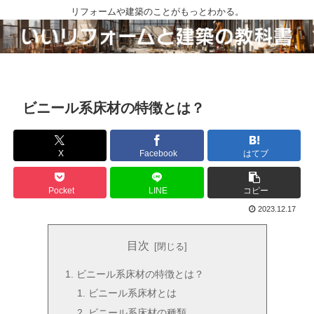
リフォームや建築のことがもっとわかる。
ビニール系床材の特徴とは？
X
Facebook
はてブ
Pocket
LINE
コピー
2023.12.17
目次
ビニール系床材の特徴とは？
ビニール系床材とは
ビニール系床材の種類