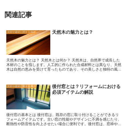
関連記事
天然木の魅力とは？
資材や建材に関する用語
天然木の魅力とは？ 天然木とは何か？ 天然木は、自然界で成長した
木材のことを指します。人工的に作られた合成材料とは異なり、天然
木は自然の恵みを受けて育ったものであり、その美しさと独特の風合
いが魅力です。 天然木の魅力 天然木の魅力は、その自然な風合いに
あります。木の年輪や木目、色合いなど、個々の木材には独自の特徴
があります。これにより、天然木の家具や床材などは、一つとして同
後付窓とは？リフォームにおける
資材や建材に関する用語
じものが存在しないと言っても過言ではありません。 また、天然木
必須アイテムの解説
は環境に優しい素材としても知られています。木材は二酸化炭素を吸
収し、酸素を放出するため、地球温暖化の抑制にも貢献します。ま
た、木材は再生可能な資源であり、適切な管理と伐採によって持続的
に利用することができます。 さらに、天然木は耐久性にも優れてい
ます。適切な加工とメンテナンスを行えば、長期間にわたって美しい
後付窓の基本とは 後付窓は、既存の窓に取り付けることができるリ
状態を保つことができます。また、木材は熱や音を適切に調節する性
フォームアイテムです。古い窓の性能やデザインに不満を感じたり、
質があり、快適な居住環境を提供します。 天然木の利用 天然木は、
断熱性や防音性を向上させたい場合に便利です。後付窓は、窓枠やサ
家具や床材、建築材料など、さまざまな用途で利用されています。そ