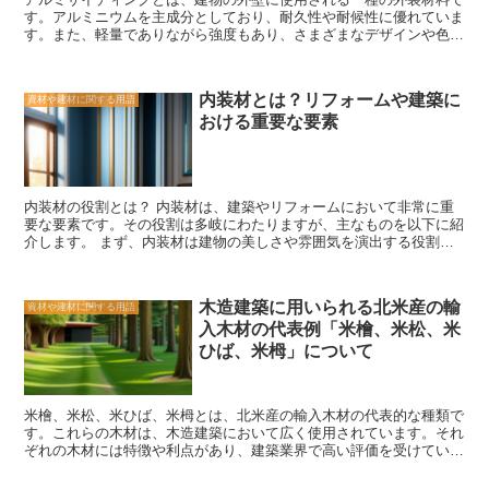
飾に使用するだけでなく、キッチンやバスルームのカウンタートップ
す。アルミニウムを主成分としており、耐久性や耐候性に優れていま
やバックスプラッシュにも使用することができます。さらに、屋外の
す。また、軽量でありながら強度もあり、さまざまなデザインや色合
パティオやプールサイドの装飾にも最適です。 せっ器質タイルは、
いが選べるため、建物の外観を美しく演出することができます。 ア
その耐久性、美しいデザイン、使い方の多様性など、多くの利点を持
ルミサイディングの魅力は、その耐久性にあります。アルミニウムは
っています。リフォームや建築プロジェクトにおいて、このタイルを
錆びにくく、腐食しにくいため、長期間にわたって美しい外観を保つ
使用することで、空間に魅力と個性を与えることができます。ぜひ、
内装材とは？リフォームや建築に
資材や建材に関する用語
ことができます。さらに、耐候性も優れており、太陽光や雨風にさら
せっ器質タイルを活用して、理想の空間を作り上げてください。
おける重要な要素
されても色あせたり劣化したりすることがありません。そのため、メ
ンテナンスの手間やコストを大幅に削減することができます。 ま
た、アルミサイディングは軽量であるため、施工の際の負担が少な
く、作業の効率も良くなります。さらに、強度もあり、耐震性にも優
れています。これにより、地震などの自然災害に対しても安心して使
内装材の役割とは？ 内装材は、建築やリフォームにおいて非常に重
用することができます。 さらに、アルミサイディングはデザイン性
要な要素です。その役割は多岐にわたりますが、主なものを以下に紹
にも優れています。さまざまな色や質感が選べるため、建物のイメー
介します。 まず、内装材は建物の美しさや雰囲気を演出する役割を
ジに合わせた外観を実現することができます。また、アルミニウムは
果たします。壁や床、天井などの内装材の選び方や配置によって、空
加工がしやすいため、曲線や凹凸のあるデザインも実現できます。こ
間の印象が大きく変わります。例えば、明るい色の内装材を使用する
れにより、建物の個性を引き立たせることができます。 アルミサイ
ことで、室内を明るく広々とした印象にすることができます。また、
ディングは、耐久性、耐候性、軽量性、強度、デザイン性など、さま
木造建築に用いられる北米産の輸
資材や建材に関する用語
木材や石材などの自然素材を使用することで、温かみや風合いを演出
ざまな魅力を持っています。これらの特徴を活かして、建物の外観を
入木材の代表例「米檜、米松、米
することもできます。内装材の選び方によって、建物の雰囲気やイメ
美しく保ちながら、長期間にわたって安心して使用することができま
ージを決定することができます。 さらに、内装材は快適な居住空間
す。建物の外壁をリフォームする際には、アルミサイディングを検討
ひば、米栂」について
を作り出す役割も担っています。例えば、断熱材や防音材を使用する
してみる価値があります。
ことで、室内の温度や音の伝達を調整することができます。また、防
水性のある内装材を使用することで、水回りの場所や湿度の高い場所
米檜、米松、米ひば、米栂とは、北米産の輸入木材の代表的な種類で
でも安心して使用することができます。内装材の選び方や施工方法に
す。これらの木材は、木造建築において広く使用されています。それ
よって、快適な居住空間を実現することができます。 さらに、内装
ぞれの木材には特徴や利点があり、建築業界で高い評価を受けていま
材は耐久性やメンテナンス性の向上にも貢献します。例えば、耐久性
す。 まず、米檜は耐久性に優れており、腐食や虫害に強い特徴があ
のある内装材を使用することで、長期間にわたって美しい状態を保つ
ります。また、美しい色合いと緻密な木目が特徴であり、高級感のあ
ことができます。また、メンテナンスが容易な内装材を使用すること