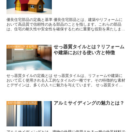
づくり仕上げの魅力は、その独特な質感と風合いにあります。凹凸の
ある表面は手触りも良く、触れるたびに木の温かさを感じることがで
きます。また、光の当たり方によって表情が変わるため、時間や季節
によっても異なる表情を楽しむことができます。 さらに、うづくり
優良住宅部品の定義と基準 優良住宅部品とは、建築やリフォームに
仕上げは耐久性にも優れています。凹凸があるため、傷や汚れが目立
おいて高品質で信頼性のある部品のことを指します。これらの部品
ちにくく、長期間使用しても美しい状態を保つことができます。ま
は、住宅の耐久性や安全性を確保するために重要な役割を果たしま
た、木材の表面に凹凸をつけることで、木材自体の強度も向上させる
す。優良住宅部品の選択は、住宅の品質や快適性に直接影響を与える
ことができます。 最後に、うづくり仕上げは職人の技術と手作業が
ため、慎重に行う必要があります。 優良住宅部品の基準は、さまざ
必要とされるため、一つ一つの作品に個性があります。職人の技術と
まな要素によって定められます。まず、耐久性が求められます。住宅
情熱が注がれた作品は、ただの家具や建築材料ではなく、芸術作品と
せっ器質タイルとは？リフォーム
資材や建材に関する用語
は長期間にわたって使用されるため、部品は長期間の使用に耐える必
も言える存在です。 うづくり仕上げは、日本の伝統的な木工技術の
や建築における使い方と特徴
要があります。また、安全性も重要な要素です。住宅部品は、火災や
一つであり、その独特な質感と風合いが魅力です。手触りの良さや耐
地震などの災害に対して耐性を持つ必要があります。 さらに、エネ
久性、そして職人の技術が注がれた作品は、長く愛されることでしょ
ルギー効率も重要な基準です。優良な住宅部品は、断熱性や気密性に
う。是非、うづくり仕上げの魅力を体験してみてください。
優れており、エネルギーの無駄を最小限に抑えることができます。こ
れにより、住宅のエネルギー効率が向上し、省エネルギー化が実現さ
せっ器質タイルの定義とは せっ器質タイルは、リフォームや建築に
れます。 また、環境への配慮も重要な基準の一つです。優良住宅部
おいて広く使用される人工的なタイルの一種です。その特徴的な素材
品は、環境に負荷をかけることなく、持続可能な建築を実現するため
とデザインは、多くの人々に魅力を与えています。 せっ器質タイル
に設計されています。再生可能な素材の使用や廃棄物の削減など、環
は、セメントや石灰、砂、水などの天然素材を使用して作られていま
境に配慮した設計が求められます。 優良住宅部品の選択には、これ
す。これらの素材は、耐久性と耐候性を持ち、長期間の使用に耐える
らの基準を考慮する必要があります。建築やリフォームの際には、信
ことができます。また、耐火性も備えており、火災のリスクを軽減す
頼できるメーカーやブランドの製品を選ぶことが重要です。また、専
アルミサイディングの魅力とは？
資材や建材に関する用語
ることができます。 さらに、せっ器質タイルは、その美しいデザイ
門家のアドバイスを受けることもおすすめです。専門家は、建築やリ
ンと多様な色彩で知られています。タイルの表面には、さまざまな模
フォームの経験と知識を持っており、最適な部品の選択をサポートし
様やテクスチャが施されており、空間に個性と魅力を与えることがで
てくれます。 優良住宅部品の選択は、住宅の品質や快適性に直結す
きます。また、色のバリエーションも豊富であり、インテリアやエク
る重要な要素です。耐久性、安全性、エネルギー効率、環境への配慮
ステリアのデザインに合わせて選ぶことができます。 さらに、せっ
などの基準を考慮し、信頼できるメーカーや専門家のアドバイスを活
器質タイルは、その使い方の多様性でも知られています。床や壁の装
用しながら、最適な部品を選ぶことが求められます。
アルミサイディングとは、建物の外壁に使用される一種の外装材料で