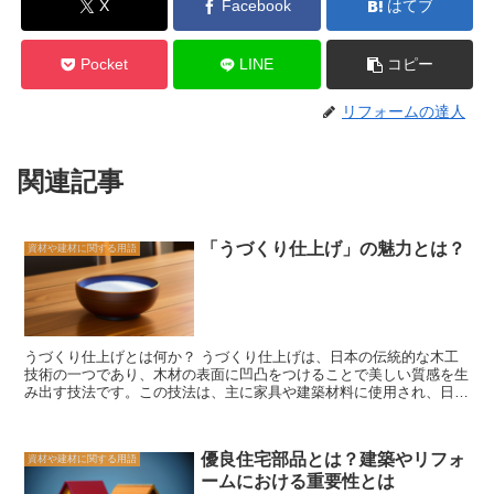
X
Facebook
はてブ
Pocket
LINE
コピー
リフォームの達人
関連記事
「うづくり仕上げ」の魅力とは？
資材や建材に関する用語
うづくり仕上げとは何か？ うづくり仕上げは、日本の伝統的な木工
技術の一つであり、木材の表面に凹凸をつけることで美しい質感を生
み出す技法です。この技法は、主に家具や建築材料に使用され、日本
の伝統的な建築物や家具によく見られます。 うづくり仕上げの特徴
は、木材の表面に凹凸をつけることで、光の反射や影の効果を生み出
すことです。これにより、木材の表面が立体的に見え、豊かな質感を
優良住宅部品とは？建築やリフォ
資材や建材に関する用語
持つことができます。また、うづくり仕上げは、木材の風合いを活か
ームにおける重要性とは
すことができるため、自然な美しさを引き出すことができます。 う