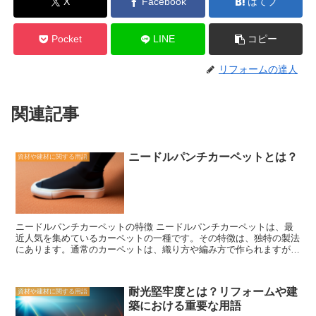
X
Facebook
はてブ
Pocket
LINE
コピー
リフォームの達人
関連記事
ニードルパンチカーペットとは？
資材や建材に関する用語
ニードルパンチカーペットの特徴 ニードルパンチカーペットは、最
近人気を集めているカーペットの一種です。その特徴は、独特の製法
にあります。通常のカーペットは、織り方や編み方で作られますが、
ニードルパンチカーペットは針を使って繊維を絡め合わせることで作
られます。 この製法により、ニードルパンチカーペットは非常に丈
夫で耐久性があります。繊維がしっかりと絡み合っているため、引っ
耐光堅牢度とは？リフォームや建
資材や建材に関する用語
張っても糸が抜けることがありません。そのため、長期間使用しても
築における重要な用語
ほとんど変形せず、美しい姿を保ち続けることができます。 また、