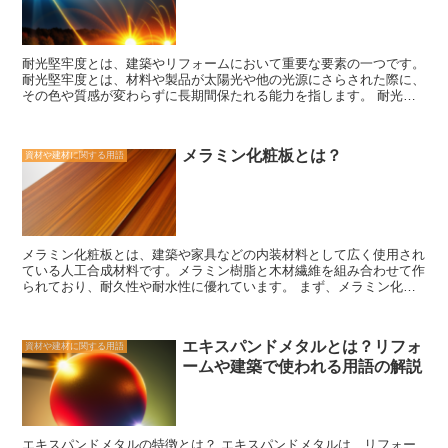
ニードルパンチカーペットは防音効果や断熱効果にも優れています。
繊維が密に絡み合っているため、音や振動を吸収し、部屋の静かさを
保つことができます。また、冬場には床からの冷気を遮断し、暖かさ
を保つことができます。 さらに、ニードルパンチカーペットはメン
耐光堅牢度とは、建築やリフォームにおいて重要な要素の一つです。
テナンスが簡単です。繊維が密に絡み合っているため、ホコリや汚れ
耐光堅牢度とは、材料や製品が太陽光や他の光源にさらされた際に、
が付きにくく、掃除機での掃除もスムーズに行うことができます。ま
その色や質感が変わらずに長期間保たれる能力を指します。 耐光堅
た、汚れが付いた場合でも、水洗いが可能なため、清潔さを保つこと
牢度は、特に屋外で使用される建材や家具にとって重要です。太陽光
ができます。 ニードルパンチカーペットは、その丈夫さや耐久性、
による紫外線や熱、風雨などの自然の要素は、材料や製品に対して大
防音効果、断熱効果、メンテナンスのしやすさなど、さまざまな特徴
きな影響を与える可能性があります。耐光堅牢度が低い場合、色あせ
を持っています。これらの特徴から、多くの人々に愛されるカーペッ
メラミン化粧板とは？
資材や建材に関する用語
や劣化が進み、見た目や機能性が損なわれることがあります。 耐光
トとなっています。是非、お部屋のインテリアに取り入れてみてはい
堅牢度は、材料の種類や製造方法、添加剤の使用などによって異なり
かがでしょうか。
ます。一般的に、耐光堅牢度が高い材料は、紫外線吸収剤や光安定剤
などの添加剤を使用しています。これらの添加剤は、紫外線を吸収
し、材料の劣化を防ぐ役割を果たします。 建築やリフォームにおい
ては、耐光堅牢度が高い材料を選ぶことが重要です。特に外壁や屋根
メラミン化粧板とは、建築や家具などの内装材料として広く使用され
など、長期間にわたって太陽光にさらされる部分は、耐光堅牢度が低
ている人工合成材料です。メラミン樹脂と木材繊維を組み合わせて作
いと劣化が進みやすくなります。また、庭やテラスなどの屋外スペー
られており、耐久性や耐水性に優れています。 まず、メラミン化粧
スにおいても、耐光堅牢度が高い材料を使用することで、美しい状態
板の特徴の一つはその耐久性です。メラミン樹脂は非常に強固であ
を長期間維持することができます。 耐光堅牢度は、建築やリフォー
り、傷や衝撃に対しても耐性があります。そのため、家具やキッチン
ムにおける重要な要素であり、耐久性や美観を保つために考慮すべき
カウンターなどの表面材料として使用されることが多いです。また、
ポイントです。材料や製品を選ぶ際には、耐光堅牢度の情報を確認
エキスパンドメタルとは？リフォ
資材や建材に関する用語
メラミン化粧板は耐水性も備えており、湿気の多い場所や水がかかる
し、長期間にわたって美しい状態を保つことができるかどうかを判断
ームや建築で使われる用語の解説
場所でも劣化しにくいです。 さらに、メラミン化粧板はデザインの
することが大切です。
自由度が高いという特徴もあります。様々な色や柄があり、木目調や
石目調などのリアルな表現も可能です。そのため、インテリアのテー
マや雰囲気に合わせて選ぶことができます。また、メラミン化粧板は
塗装やシート貼りなどの加工も比較的容易であり、自分の好みに合わ
エキスパンドメタルの特徴とは？ エキスパンドメタルは、リフォー
せてカスタマイズすることもできます。 さらに、メラミン化粧板は