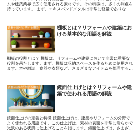
ムや建築業界で広く使用される素材です。その特徴は、多くの利点を
メンテナンスが簡単であるという利点もあります。表面が滑らかで汚
持っています。 まず、エキスパンドメタルは非常に軽量でありなが
れが付きにくく、普段のお手入れは水拭きや中性洗剤で十分です。ま
らも強度があります。これは、金属のシートを特殊な方法で加工する
た、傷がついた場合でも、専用の修復キットを使えば簡単に修復する
ことによって実現されます。そのため、建築物の外装や内装に使用す
ことができます。 以上のように、メラミン化粧板は耐久性や耐水
る際には、重量の負担を最小限に抑えることができます。 また、エ
性、デザインの自由度、メンテナンスの簡単さなど、多くの利点を持
棚板とは？リフォームや建築にお
資材や建材に関する用語
キスパンドメタルは通気性に優れています。その特殊な加工により、
っています。そのため、建築や家具の分野で広く使用されており、
ける基本的な用語を解説
メッシュ状の構造が生まれます。この構造によって、空気や光が自由
人々の生活を豊かにする一助となっています。
に通過することができます。これは、建物内部の換気や自然光の取り
込みに非常に効果的です。 さらに、エキスパンドメタルは耐久性に
も優れています。金属のシートが加工されているため、耐候性や耐腐
食性があります。これにより、長期間にわたって美しい外観を保つこ
棚板の役割とは？ 棚板は、リフォームや建築において非常に重要な
とができます。 また、エキスパンドメタルはデザインの自由度が高
役割を果たします。まず、棚板は収納スペースを作るために使用され
いという特徴もあります。そのメッシュ状の構造は、様々な形状やパ
ます。本や雑誌、食器や衣類など、さまざまなアイテムを整理するた
ターンに加工することができます。これにより、建物の外観や内装に
めに棚板が必要です。また、棚板は部屋のデザインやインテリアにも
個性的なデザインを取り入れることができます。 以上のように、エ
大きく影響を与えます。適切に配置された棚板は、部屋の美しさや機
キスパンドメタルは軽量で強度があり、通気性や耐久性に優れている
能性を高めることができます。 さらに、棚板は壁や柱などの構造体
ため、リフォームや建築において非常に有用な素材と言えます。その
鏡面仕上げとは？リフォームや建
資材や建材に関する用語
を補強する役割も果たします。特に、大きな荷重を支える必要がある
デザインの自由度も魅力的であり、建物の外観や内装に個性を加える
築で使われる用語の解説
場合には、頑丈な棚板が必要です。例えば、本棚やキッチンの棚など
ことができます。
は、重い本や食器を収納するためにしっかりとした棚板が必要です。
また、棚板は壁の補強材としても使用されることがあります。壁に取
り付けられた棚板は、壁の強度を高めるだけでなく、ディスプレイス
ペースとしても活用することができます。 さらに、棚板は空間の有
鏡面仕上げの定義と特徴 鏡面仕上げは、建築やリフォームの分野で
効活用にも役立ちます。例えば、狭いスペースを最大限に活用するた
よく使われる用語です。この仕上げは、素材の表面を非常に滑らかで
めに、壁に取り付けられた棚板を使用することがあります。これによ
光沢のある状態に仕上げることを指します。鏡面仕上げは、さまざま
り、床やテーブルのスペースを確保することができます。また、棚板
な素材に適用することができますが、特に金属や石材によく使用され
は部屋のレイアウトを変える際にも便利です。移動可能な棚板を使用
ます。 鏡面仕上げの特徴は、その美しい光沢と滑らかな質感です。
することで、部屋の配置を自由に変えることができます。 以上のよ