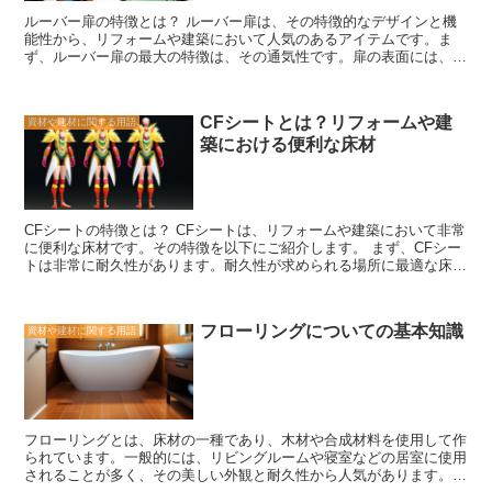
能です。そのため、環境への負荷を軽減することができます。 人工
ルーバー扉の特徴とは？ ルーバー扉は、その特徴的なデザインと機
木は多様な用途に利用されています。屋外のデッキや庭の家具だけで
能性から、リフォームや建築において人気のあるアイテムです。ま
なく、内装材や建築材としても使用されています。そのため、デザイ
ず、ルーバー扉の最大の特徴は、その通気性です。扉の表面には、複
ンの自由度が高く、様々なスタイルに合わせることができます。 人
数の細長いスリットがあり、空気の流れを確保することができます。
工木は天然木に比べてコストが高いというデメリットもありますが、
これにより、室内の湿気や臭いを効果的に排出することができます。
その耐久性やメンテナンスのしやすさ、環境への配慮などを考える
特に、洗濯室や浴室などの湿気の多い場所には、ルーバー扉が適して
と、その価値は十分にあると言えます。 人工木は、リフォームや建
CFシートとは？リフォームや建
資材や建材に関する用語
います。 また、ルーバー扉はプライバシーを確保しながらも、光を
築において、天然木の代替品として注目されています。その特徴を理
築における便利な床材
取り入れることができるという利点もあります。スリットの間から光
解し、適切な用途に活用することで、より快適で持続可能な空間を作
が差し込むため、室内は明るく開放的な雰囲気を保つことができま
り出すことができます。
す。さらに、ルーバー扉は風通しも良く、室内の換気を促進します。
特に、夏場の暑い日には、室内の空気を循環させることで快適な環境
を作り出すことができます。 さらに、ルーバー扉はデザイン性にも
CFシートの特徴とは？ CFシートは、リフォームや建築において非常
優れています。木製やアルミニウム製など、さまざまな素材やカラー
に便利な床材です。その特徴を以下にご紹介します。 まず、CFシー
があり、インテリアに合わせて選ぶことができます。また、スリット
トは非常に耐久性があります。耐久性が求められる場所に最適な床材
の形状や配置も自由に選ぶことができ、個性的なデザインを実現する
として知られており、長期間の使用にも耐えることができます。ま
ことができます。 ルーバー扉は、通気性、光の取り入れ、風通しの
た、耐水性も優れており、水回りの床にも適しています。 さらに、
良さ、デザイン性など、さまざまな特徴を持っています。これらの特
CFシートは施工が簡単であることも特徴の一つです。専門的な知識
徴を活かして、快適な室内環境を作り出すことができるので、リフォ
フローリングについての基本知識
資材や建材に関する用語
や技術を必要とせず、比較的簡単に施工することができます。そのた
ームや建築の際にはぜひ検討してみてください。
め、DIYリフォームにも最適です。 また、CFシートはメンテナンス
が容易です。汚れや傷がついた場合でも、簡単に掃除や修復ができま
す。そのため、清潔な状態を保ちながら美しい床を維持することがで
きます。 さらに、CFシートはデザインの自由度が高いことも特徴の
一つです。様々な色や柄があり、お好みやインテリアに合わせて選ぶ
フローリングとは、床材の一種であり、木材や合成材料を使用して作
ことができます。また、木目調や石目調など、自然素材の風合いを再
られています。一般的には、リビングルームや寝室などの居室に使用
現したデザインもあります。 最後に、CFシートは比較的低価格で入
されることが多く、その美しい外観と耐久性から人気があります。
手することができます。他の床材に比べてコストパフォーマンスが高