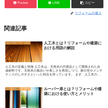
Pocket
LINE
コピー
リフォームの達人
関連記事
人工木とは？リフォームや建築に
資材や建材に関する用語
おける用語の解説
人工木の定義と特徴 人工木は、天然木の代替品として開発された合
成材料です。天然木の風合いや美しさを再現しつつ、耐久性やメンテ
ナンスのしやすさといった利点を持っています。 まず、人工木の最
大の特徴はその耐久性です。天然木は風雨や紫外線によって劣化しや
すいですが、人工木は耐候性に優れており、変色や腐食の心配があり
ません。そのため、屋外のデッキや庭の家具などに最適です。 ま
ルーバー扉とは？リフォームや建
資材や建材に関する用語
た、人工木はメンテナンスが簡単です。天然木は定期的な塗装や防腐
築における使い方とメリット
処理が必要ですが、人工木はその必要がありません。ただし、定期的
な掃除や汚れの除去は必要ですが、水洗いやブラシで簡単に行うこと
ができます。 さらに、人工木は環境に優しい素材です。天然木の伐
採による森林破壊を防ぐことができ、また、人工木はリサイクルが可