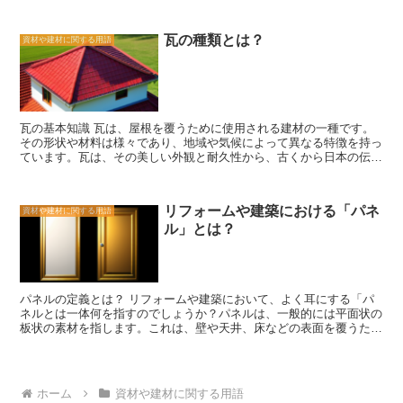
フローリングの主な特徴は、その耐久性です。木材や合成材料は、日
く、予算の制約がある場合でも手軽に導入することができます。 以
常の使用に耐えることができる強度を持っています。また、フローリ
上がCFシートの特徴です。耐久性や施工の簡便さ、メンテナンスの
ングは傷や汚れにも強く、長期間美しい状態を保つことができます。
容易さ、デザインの自由度、そして低価格という点からも、CFシー
瓦の種類とは？
資材や建材に関する用語
さらに、フローリングは清潔さを保つのが比較的簡単であり、定期的
トはリフォームや建築において非常に便利な床材と言えるでしょう。
な掃除やメンテナンスで綺麗な状態を維持することができます。 フ
ローリングは、さまざまな種類の木材や合成材料で作られています。
一般的な木材の種類には、オーク、メープル、チェリーなどがありま
す。これらの木材は、それぞれ独特の色合いや木目を持っており、部
屋に温かみと豪華さを与えることができます。また、合成材料のフロ
瓦の基本知識 瓦は、屋根を覆うために使用される建材の一種です。
ーリングは、木材に似た外観を持ちながらも、より耐久性が高く、水
その形状や材料は様々であり、地域や気候によって異なる特徴を持っ
に強いという利点があります。 フローリングの選び方には、いくつ
ています。瓦は、その美しい外観と耐久性から、古くから日本の伝統
かの要素があります。まず、部屋のスタイルやインテリアと調和する
的な建築に使用されてきました。 瓦の形状には、平瓦、丸瓦、角瓦
色や木目を選ぶことが重要です。また、フローリングの耐久性やメン
などがあります。平瓦は、一般的な瓦の形状で、平らな表面を持ち、
テナンスのしやすさも考慮する必要があります。さらに、予算や個人
屋根を覆うために使用されます。丸瓦は、円形の形状をしており、屋
の好みも考慮に入れることが重要です。 フローリングは、快適で美
リフォームや建築における「パネ
資材や建材に関する用語
根の丸い部分に使用されます。角瓦は、四角い形状をしており、屋根
しい居住空間を作るための重要な要素です。その耐久性と美しさか
ル」とは？
の角の部分に使用されます。これらの形状は、屋根のデザインや機能
ら、多くの人々がフローリングを選ぶ傾向にあります。適切なフロー
に合わせて選ばれます。 瓦の材料には、陶器瓦、セメント瓦、金属
リングを選ぶことで、部屋の雰囲気を一層引き立てることができま
瓦などがあります。陶器瓦は、粘土を焼いて作られたもので、耐久性
す。是非、自分の好みやニーズに合ったフローリングを選んで、理想
と美しさが特徴です。セメント瓦は、セメントと砂を混ぜて作られた
の居住空間を作り上げてください。
もので、耐久性とコストパフォーマンスが高いです。金属瓦は、鋼板
パネルの定義とは？ リフォームや建築において、よく耳にする「パ
やアルミニウムなどの金属を使用して作られ、軽量で耐久性がありま
ネルとは一体何を指すのでしょうか？パネルは、一般的には平面状の
す。 瓦は、屋根を覆うだけでなく、建物の外観や雰囲気を演出する
板状の素材を指します。これは、壁や天井、床などの表面を覆うため
役割も果たしています。そのため、瓦の色や模様も重要な要素となり
に使用されることが多いです。 パネルは、さまざまな素材で作られ
ます。伝統的な瓦は、赤や茶色などの自然な色合いが一般的ですが、
ています。木材や合板、金属、プラスチック、ガラスなどが一般的な
最近では、より多様な色やデザインの瓦も登場しています。 瓦は、
素材として使用されます。また、最近では環境に配慮した素材とし
その美しさと耐久性から、多くの人々に愛されています。しかし、瓦
て、再生木材やバンブーなども使用されることが増えてきました。
の取り扱いには注意が必要です。風や地震などの自然災害に強い瓦で
ホーム
資材や建材に関する用語
パネルは、その素材やデザインによって様々な用途に使用されます。
すが、適切な施工や定期的なメンテナンスが必要です。また、瓦の重