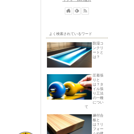
よく検索されているワード
防湿コ
ンクリ
ートと
は？
圧着張
りと
は？タ
イル張
り工法
の一種
につい
て
練付合
板と
は？リ
フォー
ムや建