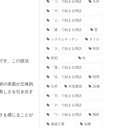
「コ」で始まる用語
天井
「サ」で始まる用語
「エ」で始まる用語
「建」で始まる用語
壁
システムキッチン
タイル
「タ」で始まる用語
和室
防犯
柱
です。この技法
「屋」で始まる用語
「住」で始まる用語
照明
材の表面が立体的
台所
木造建築
設備
美しさを引き出す
「天」で始まる用語
「デ」で始まる用語
さを感じることが
「ウ」で始まる用語
階段
建築工事
浴槽