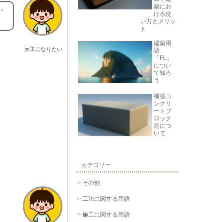
築にお
い
ける使
い方とメリッ
ト
建築用
大工になりたい
語
「FL」
につい
て知ろ
う
補強コ
ンクリ
ートブ
ロック
造につ
いて
カテゴリー
その他
工法に関する用語
施工に関する用語