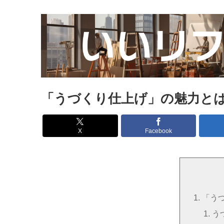
「うづくり仕上げ」の魅力と
X
Facebook
「う
う