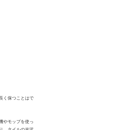
長く保つことはで
機やモップを使っ
り、タイルの光沢