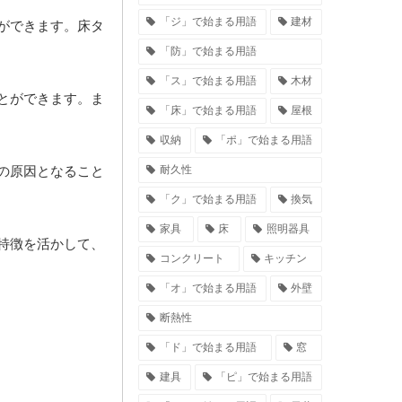
「ジ」で始まる用語
建材
ができます。床タ
「防」で始まる用語
「ス」で始まる用語
木材
とができます。ま
「床」で始まる用語
屋根
収納
「ポ」で始まる用語
耐久性
の原因となること
「ク」で始まる用語
換気
家具
床
照明器具
特徴を活かして、
コンクリート
キッチン
「オ」で始まる用語
外壁
断熱性
「ド」で始まる用語
窓
建具
「ピ」で始まる用語