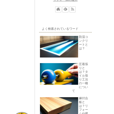
よく検索されているワード
防湿コ
ンクリ
ートと
は？
圧着張
りと
は？タ
イル張
り工法
の一種
につい
て
練付合
板と
は？リ
フォー
ムや建