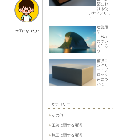
築にお
ける使
い方とメリッ
ト
建築用
大工になりたい
語
「FL」
につい
て知ろ
う
補強コ
ンクリ
ートブ
ロック
造につ
いて
カテゴリー
その他
工法に関する用語
施工に関する用語