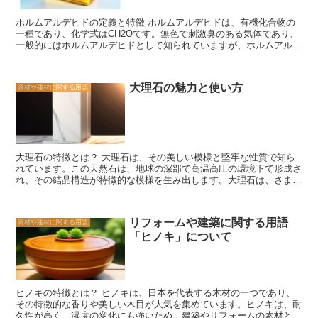
かし、熱や音の伝導を抑える効果があります。これにより、快適な室
内環境を実現することができます。 さらに、コンパネは環境にも配
ホルムアルデヒドの定義と特徴 ホルムアルデヒドは、有機化合物の
慮した素材です。木材は再生可能な資源であり、コンパネはその特性
一種であり、化学式はCH2Oです。無色で刺激臭のある気体であり、
を活かして作られています。また、接着剤にも環境に優しいものが使
一般的にはホルムアルデヒドとして知られていますが、ホルムアルデ
用されており、持続可能な建築やリフォームに貢献しています。 以
ヒドは液体の状態でも存在することもあります。 ホルムアルデヒド
上が、コンパネの基本的な特徴です。その強度や加工性、断熱性、環
は、建築材料や家具、塗料、接着剤などの製造に使用されることがあ
境への配慮などから、建築やリフォームにおいて重要な役割を果たし
ります。これらの製品は、ホルムアルデヒドを含む合成樹脂で作られ
ています。今後もさらなる進化が期待される素材であり、その可能性
大理石の魅力と使い方
資材や建材に関する用語
ており、耐久性や耐候性を向上させるために使用されます。 ホルム
は広がるばかりです。
アルデヒドは、その特性から建築やリフォームにおいて注意が必要な
物質とされています。長期間にわたってホルムアルデヒドを放出し続
ける製品は、室内空気中のホルムアルデヒド濃度を上昇させる可能性
があります。これは、室内空気の質を悪化させ、健康被害を引き起こ
す可能性があるためです。 特に、密閉された空間や換気の悪い場所
大理石の特徴とは？ 大理石は、その美しい模様と堅牢な性質で知ら
では、ホルムアルデヒドの濃度が高くなる可能性があります。そのた
れています。この天然石は、地球の深部で高温高圧の環境下で形成さ
め、建築やリフォームを行う際には、ホルムアルデヒドの含有量や放
れ、その結晶構造が特徴的な模様を生み出します。大理石は、さまざ
散量を確認し、適切な対策を取ることが重要です。 ホルムアルデヒ
まな色や模様のバリエーションがあり、その美しさは建築やインテリ
ドの放散を抑えるためには、換気設備の整備や適切な通気を確保する
アデザインにおいて非常に重要な要素となっています。 大理石の特
ことが必要です。また、ホルムアルデヒドを含む製品を使用する際に
徴の一つは、その耐久性です。大理石は非常に堅い石であり、傷や汚
は、低ホルムアルデヒドの製品を選ぶことも重要です。 ホルムアル
リフォームや建築に関する用語
資材や建材に関する用語
れに強いため、長期間にわたって美しい状態を保つことができます。
デヒドは、室内空気の質に影響を与える可能性があるため、建築やリ
「ヒノキ」について
また、大理石は熱にも強く、キッチンやバスルームなどの高温環境で
フォームにおいては注意が必要です。適切な対策を講じることで、健
も変形することなく使用することができます。 さらに、大理石は自
康な室内環境を維持することができます。
然石ならではの個性的な模様を持っています。その模様は、地球の歴
史や地質学的なプロセスの結果として形成されており、一つとして同
じものはありません。この個性的な模様は、建築やインテリアデザイ
ヒノキの特徴とは？ ヒノキは、日本を代表する木材の一つであり、
ンにおいて独自の美しさを生み出し、空間に豪華さと高級感を与えま
その特徴的な香りや美しい木目が人気を集めています。ヒノキは、耐
す。 大理石はまた、その使い方の幅広さでも知られています。床や
久性が高く、湿度の変化にも強いため、建築やリフォームの素材とし
壁のタイル、カウンタートップ、テーブルトップなど、さまざまな形