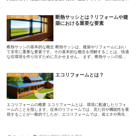
て非常に適しています。 まず、ヒノキの特徴の一つはその香りで
状や用途に応じて使用することができます。また、大理石は彫刻や彫
す。ヒノキには特有の爽やかな香りがあり、これはヒノキの成分であ
刻にも適しており、美しい彫刻作品や装飾品を作ることができます。
る「ヒノキチオールという物質によるものです。この香りは、リラッ
大理石の特徴は、その美しさと耐久性にあります。その個性的な模様
断熱サッシとは？リフォームや建
資材や建材に関する用語
クス効果やストレス解消効果があると言われており、日本の伝統的な
と使い方の幅広さは、建築やインテリアデザインにおいて非常に重要
築における重要な要素
お風呂である「お風呂の香りとしても知られています。 また、ヒノ
な要素となっています。大理石を使用することで、空間に豪華さと高
キの木目も美しい特徴の一つです。ヒノキの木目は、緻密で均一な模
級感を与えることができます。
様が特徴であり、その美しさから高級な家具や建築材料としても使用
されています。また、ヒノキは加工しやすいため、様々な形状やデザ
インに加工することができます。 さらに、ヒノキは耐久性が高いた
断熱サッシの基本的な概念 断熱サッシは、建築やリフォームにおい
め、長期間の使用にも耐えることができます。特に、湿度の変化に強
て非常に重要な要素です。その基本的な概念を理解することは、快適
い性質を持っており、湿度の高い場所でも腐りにくいため、お風呂や
な住環境を作り出すために欠かせません。 まず、断熱サッシの役割
キッチンなどの水回りのリフォームにも適しています。 ヒノキは、
について考えてみましょう。断熱サッシは、室内と室外の温度差を遮
その香りや木目、耐久性などの特徴から、建築やリフォームの素材と
断する役割を果たします。外気温が低い冬場には、室内の暖かい空気
して非常に人気があります。また、ヒノキは環境にも優しい木材であ
が外に逃げるのを防ぎ、逆に夏場には室内の涼しい空気が外に入り込
り、持続可能な建築やリフォームにも貢献しています。是非、ヒノキ
エコリフォームとは？
資材や建材に関する用語
むのを防ぎます。これにより、室内の温度を一定に保ち、エネルギー
を使った素敵な空間を作り上げてみてください。
効率を向上させることができます。 断熱サッシの構造には、断熱材
や二重ガラスが使用されています。断熱材は、熱の伝導を防ぐために
使用されます。一般的には、ポリウレタンやグラスウールなどの断熱
材が使用されます。また、二重ガラスは、内側と外側にガラスを重ね
ることで、断熱性能を高める役割を果たします。 さらに、断熱サッ
エコリフォームの概要 エコリフォームとは、環境に配慮したリフォ
シの選び方にも注意が必要です。断熱性能は、U値と呼ばれる数値で
ームのことを指します。従来のリフォームでは、見た目や機能性を重
表されます。U値が低いほど断熱性能が高くなります。また、断熱サ
視することが一般的でしたが、エコリフォームでは、省エネや再生可
ッシの種類には、アルミサッシや木製サッシ、樹脂サッシなどがあり
能エネルギーの活用など、環境に優しい取り組みが重要視されます。
ます。それぞれの素材には特徴があり、適切な素材を選ぶことが重要
エコリフォームの一つの特徴は、省エネ対策です。断熱材の使用や窓
です。 断熱サッシは、快適な住環境を作り出すために欠かせない要
の二重サッシ化など、建物の断熱性能を向上させることで、冷暖房の
素です。その基本的な概念を理解し、適切な断熱サッシを選ぶこと
効率を高め、エネルギーの無駄を減らします。また、エネルギー効率
で、エネルギー効率の向上や快適な室内環境の実現に貢献することが