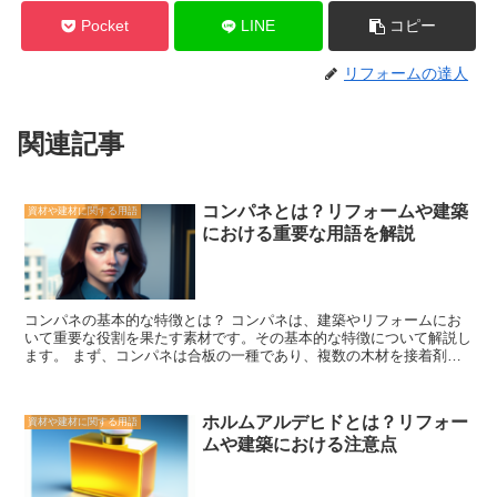
Pocket
LINE
コピー
リフォームの達人
関連記事
コンパネとは？リフォームや建築
資材や建材に関する用語
における重要な用語を解説
コンパネの基本的な特徴とは？ コンパネは、建築やリフォームにお
いて重要な役割を果たす素材です。その基本的な特徴について解説し
ます。 まず、コンパネは合板の一種であり、複数の木材を接着剤で
強固に結合したものです。このため、非常に強度があり、耐久性にも
優れています。また、木材の自然な風合いを残しつつ、均一な表面を
持つため、美しい仕上がりが期待できます。 さらに、コンパネは加
ホルムアルデヒドとは？リフォー
資材や建材に関する用語
工性にも優れています。木材と同様に切削や穴あけが容易であり、
ムや建築における注意点
様々な形状に加工することができます。そのため、建築やリフォーム
において、柱や壁、床などの構造材として幅広く使用されています。
また、コンパネは断熱性や防音性にも優れています。木材の特性を活