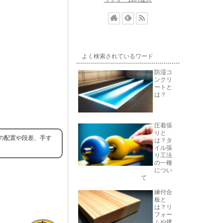
よく検索されているワード
防湿コ
ンクリ
ートと
は？
圧着張
りと
の配置や段差、手す
は？タ
イル張
り工法
の一種
につい
て
練付合
板と
は？リ
フォー
ムや建