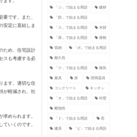
ります。
「ジ」で始まる用語
建材
必要です。また、
「防」で始まる用語
の安定に直結しま
「ス」で始まる用語
木材
「床」で始まる用語
屋根
収納
「ポ」で始まる用語
のため、住宅設計
耐久性
セスも考慮する必
「ク」で始まる用語
換気
家具
床
照明器具
ります。適切な住
コンクリート
キッチン
担が軽減され、社
「オ」で始まる用語
外壁
断熱性
が求められます。
「ド」で始まる用語
窓
していくのです。
建具
「ピ」で始まる用語