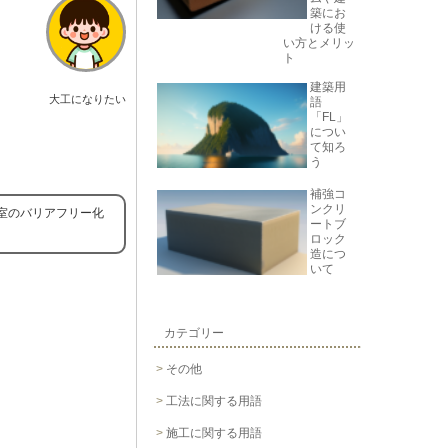
築にお
ける使
い方とメリッ
ト
建築用
大工になりたい
語
「FL」
につい
て知ろ
う
補強コ
ンクリ
室のバリアフリー化
ートブ
ロック
造につ
いて
カテゴリー
その他
工法に関する用語
施工に関する用語