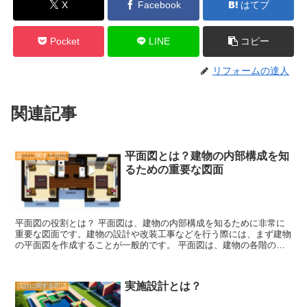
X
Facebook
はてブ
Pocket
LINE
コピー
リフォームの達人
関連記事
平面図とは？建物の内部構成を知
設計に関する用語
るための重要な図面
平面図の役割とは？ 平面図は、建物の内部構成を知るために非常に
重要な図面です。建物の設計や改装工事などを行う際には、まず建物
の平面図を作成することが一般的です。 平面図は、建物の各階の間
取りを示す図面です。壁や柱、ドアや窓などの配置が正確に描かれて
おり、建物の内部の構造を一目で把握することができます。また、平
面図には部屋のサイズや間取りの詳細な情報も記載されており、建物
実施設計とは？
設計に関する用語
の利用者や施工業者にとって非常に重要な情報源となります。 平面
図は、建物の設計段階から利用されます。建築家や設計者は、建物の