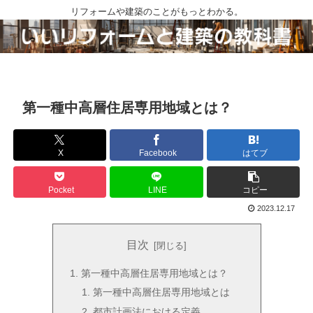
リフォームや建築のことがもっとわかる。
第一種中高層住居専用地域とは？
X
Facebook
はてブ
Pocket
LINE
コピー
2023.12.17
目次
第一種中高層住居専用地域とは？
第一種中高層住居専用地域とは
都市計画法における定義