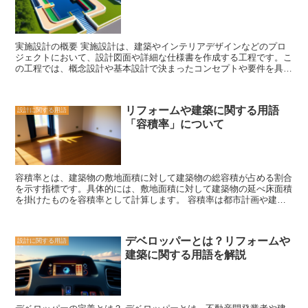
機能やデザインを考慮しながら平面図を作成し、建物の使い勝手や美
しさを追求します。また、平面図は施工業者にとっても重要な情報源
となります。施工業者は、平面図をもとに建物の構造を理解し、工事
を進めていきます。 さらに、平面図は建物の管理やメンテナンスに
実施設計の概要 実施設計は、建築やインテリアデザインなどのプロ
も活用されます。建物の所有者や管理者は、平面図をもとに設備や配
ジェクトにおいて、設計図面や詳細な仕様書を作成する工程です。こ
管の配置を把握し、必要な修理や保守作業を計画することができま
の工程では、概念設計や基本設計で決まったコンセプトや要件を具体
す。また、災害時には平面図が非常に役立ちます。避難経路や消火設
化し、実際に建物や空間を形作るための具体的な計画を立てます。
備の位置などを把握することで、迅速かつ効果的な避難や対応が可能
まず、実施設計では建物の平面図や立面図、断面図などの設計図面を
となります。 平面図は建物の内部構成を知るための重要な図面であ
作成します。これには、建物の配置や間取り、窓やドアの位置などが
り、建物の設計や管理において欠かせないものです。建物に関わるす
リフォームや建築に関する用語
設計に関する用語
詳細に描かれます。また、設計図面には、建物の構造や材料、仕上げ
べての人にとって、平面図の理解は必須です。
「容積率」について
などの詳細も含まれます。これにより、施工現場での具体的な作業や
材料の手配がスムーズに行われることが可能となります。 さらに、
実施設計では各部位の仕様書も作成されます。これには、建材や仕上
げ材の種類や品質、施工方法などが詳細に記載されます。また、設備
機器や家具などの選定や配置も行われます。これにより、建物や空間
容積率とは、建築物の敷地面積に対して建築物の総容積が占める割合
の機能性や快適性を確保することができます。 実施設計では、建築
を示す指標です。具体的には、敷地面積に対して建築物の延べ床面積
家やデザイナーだけでなく、様々な専門家や施工業者との連携も重要
を掛けたものを容積率として計算します。 容積率は都市計画や建築
です。彼らとのコミュニケーションを通じて、設計図面や仕様書の詳
基準法によって定められており、地域ごとに異なる場合があります。
細を確認し、必要な修正や調整を行います。また、施工現場での実際
一般的には、住宅地では低い容積率が求められ、商業地やオフィスビ
の状況に合わせて、柔軟に対応することも求められます。 実施設計
ルなどの商業施設では高い容積率が許容される傾向があります。 容
は、建物や空間を具体化する重要な工程です。概念設計や基本設計で
デベロッパーとは？リフォームや
設計に関する用語
積率の制限は、都市の景観や環境への配慮、周辺住民の生活環境の保
決まったコンセプトや要件を具体的な形にすることで、建物や空間の
建築に関する用語を解説
護などを目的としています。高い容積率の建築物は、建物の高さや建
魅力や機能性を最大限に引き出すことができます。また、施工現場で
物の密集度が高くなるため、周囲の景観や日照への影響が大きくなる
のスムーズな作業や材料の手配を可能にし、プロジェクトの成功につ
可能性があります。 一方で、低い容積率の建築物は、建物の高さや
なげることができます。
建物の密集度が低くなるため、周囲の景観や日照への影響が少なくな
ります。また、低い容積率の建築物は、敷地内に余裕のある広々とし