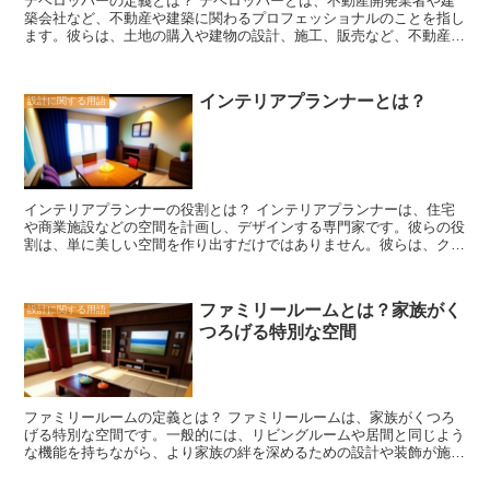
デベロッパーの定義とは？ デベロッパーとは、不動産開発業者や建
た空間を確保することができるため、居住者の快適性や生活環境の向
築会社など、不動産や建築に関わるプロフェッショナルのことを指し
上に寄与することが期待されます。 容積率は、建築物の計画や設計
ます。彼らは、土地の購入や建物の設計、施工、販売など、不動産開
において重要な要素となります。建築物を計画する際には、地域の容
発の全ての段階に携わります。 デベロッパーの役割は多岐にわたり
積率の制限や周囲の環境に配慮しながら、最適な容積率を設定する必
ます。まず、市場調査や需要予測を行い、最適な土地の選定を行いま
要があります。また、容積率の制限を超える場合には、都市計画の変
す。次に、建物の設計や施工に関する計画を立て、建築士や施工業者
更や特例の申請が必要となる場合があります。 容積率は、建築物の
インテリアプランナーとは？
設計に関する用語
と協力して実現させます。また、販売戦略やマーケティング活動も行
形状や高さ、周囲の環境との調和を考慮しながら設定される重要な指
い、完成した建物を効果的に市場に供給します。 デベロッパーは、
標です。建築物の計画や設計においては、容積率の理解と適切な設定
不動産市場のトレンドや法律、規制にも詳しく、投資家や購入者に対
が求められます。
して適切なアドバイスを提供します。彼らは、地域の需要やニーズを
把握し、それに合わせた不動産開発を行うことで、地域の発展にも貢
献しています。 また、デベロッパーは、リフォームや再開発など、
インテリアプランナーの役割とは？ インテリアプランナーは、住宅
既存の建物の改修や再利用にも取り組んでいます。これにより、古い
や商業施設などの空間を計画し、デザインする専門家です。彼らの役
建物を新たな価値を持つものに変えることができます。 デベロッパ
割は、単に美しい空間を作り出すだけではありません。彼らは、クラ
ーは、不動産や建築に関する専門知識と経験を持ち、プロジェクトの
イアントのニーズや要望を理解し、それに基づいて機能的で快適な空
成功に向けて様々なスキルを駆使します。彼らの存在は、私たちの生
間を創り出すことを目指します。 まず、インテリアプランナーはク
活に欠かせないものであり、街の景観や経済にも大きな影響を与えて
ライアントとのコミュニケーションを重視します。彼らは、クライア
います。
ファミリールームとは？家族がく
設計に関する用語
ントのライフスタイルや好みを把握するために、面談やアンケート調
つろげる特別な空間
査を行います。これにより、クライアントの要望を正確に把握し、そ
れを実現するための計画を立てることができます。 次に、インテリ
アプランナーは空間のレイアウトや家具の配置など、具体的なデザイ
ンを考えます。彼らは、空間の使い勝手や効率性を考慮しながら、最
適なレイアウトを提案します。また、家具や照明などのアイテムの選
ファミリールームの定義とは？ ファミリールームは、家族がくつろ
定も行います。彼らは、クライアントの好みや予算に合わせて、最適
げる特別な空間です。一般的には、リビングルームや居間と同じよう
なアイテムを選ぶことが求められます。 さらに、インテリアプラン
な機能を持ちながら、より家族の絆を深めるための設計や装飾が施さ
ナーは色彩や素材の選定も行います。彼らは、空間に合った色や素材
れています。 ファミリールームは、家族が一緒に過ごす時間を大切
を選ぶことで、雰囲気や印象を演出します。また、照明の配置や窓の
にする家庭にとって欠かせない存在です。この部屋は、家族が集まっ
位置など、自然光の取り入れ方も考慮します。これにより、空間に明