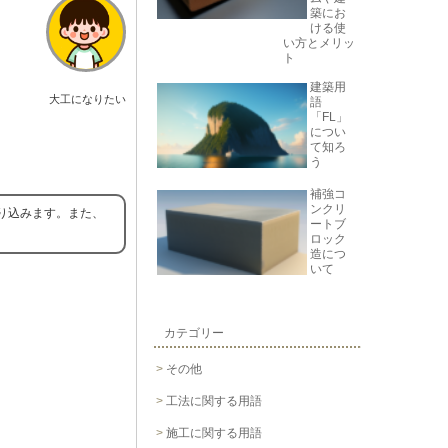
築にお
ける使
い方とメリッ
ト
建築用
大工になりたい
語
「FL」
につい
て知ろ
う
補強コ
ンクリ
り込みます。また、
ートブ
ロック
造につ
いて
カテゴリー
その他
工法に関する用語
施工に関する用語