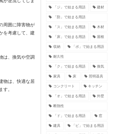
風が逆流してしま
「ジ」で始まる用語
建材
「防」で始まる用語
の周囲に障害物が
「ス」で始まる用語
木材
かを考慮して、建
「床」で始まる用語
屋根
収納
「ポ」で始まる用語
耐久性
物は、換気や空調
「ク」で始まる用語
換気
家具
床
照明器具
建物は、快適な居
コンクリート
キッチン
ます。
「オ」で始まる用語
外壁
断熱性
「ド」で始まる用語
窓
建具
「ピ」で始まる用語