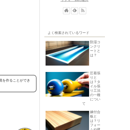
よく検索されているワード
防湿コ
ンクリ
ートと
は？
圧着張
りと
境を作ることができ
は？タ
イル張
り工法
の一種
につい
て
練付合
板と
は？リ
フォー
ムや建