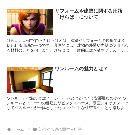
は、伝統的な外観を持ち、一般的には木材や金属で作られています。
す。 踏み面は、階段の利用者の安全性と快適性に直結する重要な要
開き戸は、広い出入り口を提供し、通風や採光を確保することができ
素です。適切な大きさ、形状、素材を選ぶことで、階段の利用者が安
リフォームや建築に関する用語
部位や名称に関する用語
ます。また、開き戸は取り付けや修理が比較的容易であり、ヒンジや
心して移動できる環境を作ることができます。建築やリフォームの際
「けらば」について
ドアノブなどのハードウェアも簡単に交換できます。 一方、引き戸
には、踏み面にも十分な注意を払い、利用者の安全を確保しましょ
はスライド式の扉であり、壁に沿って開閉します。このタイプの扉
う。
は、スペースを節約することができ、特に狭い玄関やパティオに適し
ています。引き戸は、ガラスパネルやミラーパネルなどの透明な素材
で作られることが多く、光を取り込んで明るい雰囲気を作り出すこと
けらばとは何ですか？ けらばとは、建築やリフォームの現場でよく
ができます。また、引き戸はスムーズな開閉が可能であり、ハンドル
使われる用語の一つです。具体的には、建物の外壁や内壁に使用され
やロックの操作も簡単です。 開き戸と引き戸の選択は、個々のニー
る材料のことを指します。けらばは、一般的には木材やプラスチッ
ズや好みによって異なります。開き戸は伝統的な外観を好む人や、広
ク、金属などの素材で作られており、建物の外観や内装に大きな影響
い出入り口を必要とする人に適しています。一方、引き戸はスペース
を与えます。 けらばは、建物の保護や装飾のために使用されます。
を節約したい人や、明るい雰囲気を作りたい人に適しています。ま
外壁のけらばは、建物を雨や風から守る役割を果たし、内壁のけらば
た、開き戸は取り付けや修理が容易ですが、引き戸はスムーズな開閉
ワンルームの魅力とは？
部位や名称に関する用語
は、部屋の美しさや快適さを追求するために使用されます。また、け
が可能です。 玄関扉は家の顔とも言える重要な要素です。開き戸と
らばは、断熱材や防音材としても機能することがあります。 けらば
引き戸の違いを理解し、自分のニーズに合った扉を選ぶことで、快適
の種類は非常に多岐にわたります。木材のけらばは、自然な風合いや
で魅力的な玄関を作り出すことができます。
温かみを持ち、建物に温かみを与えることができます。プラスチック
や金属のけらばは、耐久性やメンテナンスのしやすさが特徴です。ま
た、最近では、環境に配慮したけらばも増えてきており、リサイクル
ワンルームの魅力とは？ ワンルームとはどのような部屋なのか？ ワ
素材や自然素材を使用したけらばも人気です。 けらばは、建物のデ
ンルームとは、一つの部屋にリビングスペース、寝室、キッチン、そ
ザインや雰囲気を大きく左右する重要な要素です。そのため、けらば
してバスルームが一体となったコンパクトな住空間のことを指しま
の選び方や取り付け方には注意が必要です。建築やリフォームをする
す。一見すると狭いように感じるかもしれませんが、実はワンルーム
際には、専門家のアドバイスを受けることをおすすめします。適切な
には多くの魅力があります。 まず、ワンルームの最大の魅力はその
けらばの選択と取り付けによって、建物の美しさや機能性を高めるこ
使い勝手の良さです。一つの部屋に全ての生活空間がまとまっている
とができます。
ため、移動の手間が省けます。例えば、リビングでテレビを見ながら
ホーム
部位や名称に関する用語
料理をすることも可能ですし、ベッドに寝転がりながら食事をするこ