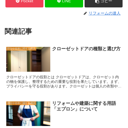
Pocket
LINE
コピー
リフォームの達人
関連記事
クローゼットドアの種類と選び方
部位や名称に関する用語
クローゼットドアの役割とは クローゼットドアは、クローゼット内
の物を保護し、整理するための重要な役割を果たしています。まず、
プライバシーを守る役割があります。クローゼットは個人の衣類やア
クセサリーなどの私的な物を保管する場所であり、他の人に見られた
くないものも含まれています。クローゼットドアは、外部からの視線
を遮ることで、個人のプライバシーを守ります。 また、クローゼッ
リフォームや建築に関する用語
部位や名称に関する用語
トドアは、衣類やアイテムを保護する役割も果たしています。ドアが
「エプロン」について
閉まっていることで、埃や湿気、虫などの外部からの影響を防ぐこと
ができます。特に、衣類は長期間保管されることが多いため、クロー
ゼットドアがなければ劣化や汚れのリスクが高まります。ドアがしっ
かりと閉まることで、衣類やアイテムを長く美しく保つことができま
す。 さらに、クローゼットドアは、クローゼット内の物を整理する