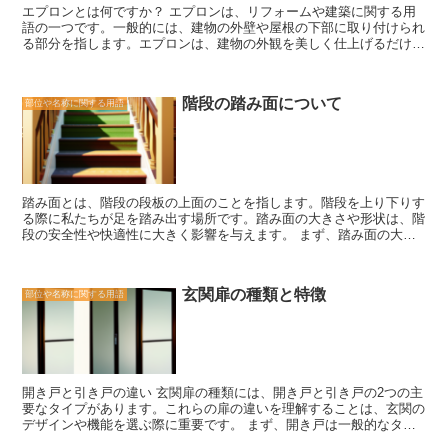
エプロンとは何ですか？ エプロンは、リフォームや建築に関する用
役割も担っています。ドアがあることで、クローゼット内の物が見え
語の一つです。一般的には、建物の外壁や屋根の下部に取り付けられ
にくくなり、スッキリとした印象を与えます。また、ドアの種類によ
る部分を指します。エプロンは、建物の外観を美しく仕上げるだけで
っては、鏡や収納スペースを備えているものもあります。これによ
なく、建物を保護する役割も果たしています。 エプロンは、さまざ
り、衣類の着用時に鏡を使ったり、小物を収納したりすることができ
まな素材で作られることがあります。一般的な素材としては、木材や
ます。 クローゼットドアは、単なる開閉の道具ではなく、クローゼ
金属、コンクリートなどがあります。素材によって、エプロンの見た
ット内の物を保護し、整理するための重要な要素です。プライバシー
階段の踏み面について
部位や名称に関する用語
目や耐久性が異なるため、使用する場所や目的に合わせて選ぶことが
の保護や物の保護、整理効果など、様々な役割を果たしています。ク
重要です。 エプロンの主な役割は、建物の基礎部分を保護すること
ローゼットを使いやすく、美しく保つためにも、適切なクローゼット
です。特に、地面からの水や湿気、雨水の侵入を防ぐ役割がありま
ドアの選択が重要です。
す。また、エプロンは建物の外壁や屋根の下部を覆うことで、風や雨
の影響を軽減し、建物の耐久性を高める役割も果たしています。 さ
らに、エプロンは建物の外観を美しく仕上げるための要素でもありま
踏み面とは、階段の段板の上面のことを指します。階段を上り下りす
す。エプロンのデザインや素材を選ぶことで、建物のスタイルや雰囲
る際に私たちが足を踏み出す場所です。踏み面の大きさや形状は、階
気を演出することができます。特に、木材を使用したエプロンは、温
段の安全性や快適性に大きく影響を与えます。 まず、踏み面の大き
かみのある風合いを与えることができます。 エプロンは、建物のリ
さについて考えてみましょう。踏み面が狭すぎると、足が十分に乗ら
フォームや新築時に重要な要素となるため、適切な素材やデザインを
ずにバランスを崩しやすくなります。逆に、踏み面が広すぎると、足
選ぶことが重要です。また、エプロンのメンテナンスも定期的に行う
の動きが制限されてしまい、歩行が不自由になる可能性があります。
ことで、建物の保護や美観を維持することができます。 エプロン
玄関扉の種類と特徴
部位や名称に関する用語
適切な踏み面の大きさを設計することは、階段の利用者の安全性を確
は、建物の外観や耐久性を向上させる重要な要素です。建物のリフォ
保するために非常に重要です。 また、踏み面の形状も重要な要素で
ームや新築時には、エプロンの選択に十分な注意を払い、建物の保護
す。一般的に、踏み面は平らな形状が好まれます。平らな踏み面は、
と美観を両立させることが大切です。
足の着地面積を広げることができ、歩行時の安定性を高めます。一
方、凹凸のある踏み面は、足の滑りやすさを防ぐために役立ちます。
特に、屋外の階段では、雨や雪の影響を受けるため、滑り止めの凹凸
開き戸と引き戸の違い 玄関扉の種類には、開き戸と引き戸の2つの主
が必要です。 さらに、踏み面の素材も重要です。滑り止め性能や耐
要なタイプがあります。これらの扉の違いを理解することは、玄関の
久性を考慮して、適切な素材を選ぶ必要があります。木製の踏み面は
デザインや機能を選ぶ際に重要です。 まず、開き戸は一般的なタイ
美しさと温かみがありますが、滑りやすい場合があります。一方、金
プであり、2つのパネルが中央で開閉する構造です。このタイプの扉
属やコンクリートの踏み面は耐久性があり、滑り止め効果も高いで